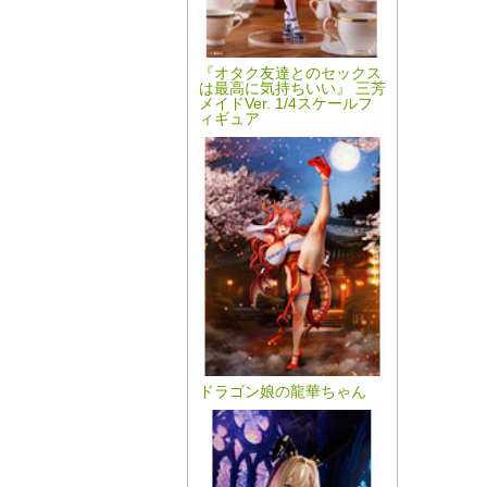
『オタク友達とのセックス
は最高に気持ちいい』 三芳
メイドVer. 1/4スケールフ
ィギュア
ドラゴン娘の龍華ちゃん