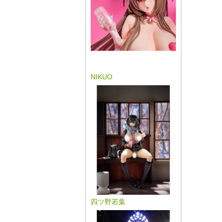
NIKUO
四ツ野若葉