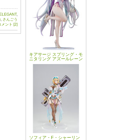
ELEGANT
,
u
,
さんごう
メント [2]
キアサージ スプリング・モ
ニタリング アズールレーン
ソフィア・F・シャーリン