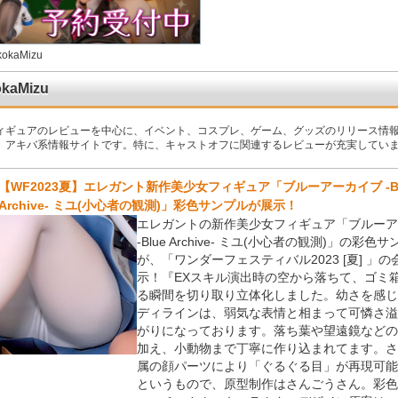
kokaMizu
kaMizu
ィギュアのレビューを中心に、イベント、コスプレ、ゲーム、グッズのリリース情
、アキバ系情報サイトです。特に、キャストオフに関連するレビューが充実してい
【WF2023夏】エレガント新作美少女フィギュア「ブルーアーカイブ -Bl
Archive- ミユ(小心者の観測)」彩色サンプルが展示！
エレガントの新作美少女フィギュア「ブルーア
-Blue Archive- ミユ(小心者の観測)」の彩色
が、「ワンダーフェスティバル2023 [夏] 」
示！『EXスキル演出時の空から落ちて、ゴミ
る瞬間を切り取り立体化しました。幼さを感じ
ディラインは、弱気な表情と相まって可憐さ溢
がりになっております。落ち葉や望遠鏡などの
加え、小動物まで丁寧に作り込まれてます。さ
属の顔パーツにより「ぐるぐる目」が再現可能
というもので、原型制作はさんごうさん。彩色