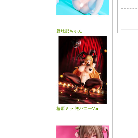
野球部ちゃん
椿原ミラ 逆バニーVer.