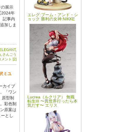
その展示
024年
エレグ:ブーム・アンド・シ
で、記事内
ョック 勝利の女神:NIKKE
追加しま
ELEGANT
,
u
,
さんごう
メント [2]
霞沢ミユ
ーカイブ
が、「ワン
Lucrea（ルクリア） 無職
示！原型制
転生III 〜異世界行ったら本
。彩色制
気だす〜 エリス
ン原案は
ューとし