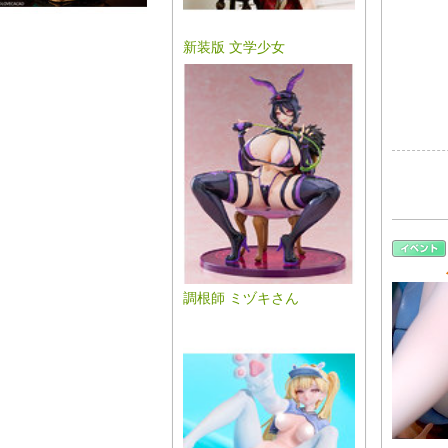
新装版 文学少女
調根師 ミヅキさん