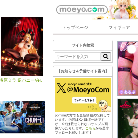
トップページ
フィギュア
サイト内検索
【お知らせ＆予備サイト案内】
椿原ミラ 逆バニーVer.
pommuの方でも更新情報の投稿して
います。内容はXとほぼ一緒です
が、Xでは載せられないサンプル画
像だったりします。
こちら
から是非
フォローお願いします！