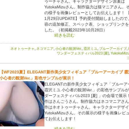
ゥーチャさん。キャラクターデザイン原案は
YutokaMizuさん。制作協力は猫マニアさん。
の様子を画像レビューとしてお伝えします！ 【2
1月29日UPDATE】予約受付開始しましたの
容の追加修正、スペック表、ショップリンクを
した。（初掲載2023年10月28日）
続きを読む
ネオトゥーチャ
,
ネコマニア
,
小心者の観測Ver.
,
霞沢ミユ
,
ブルーアーカイブ
,
ワンダーフェスティバル2023 [夏]
,
YukokaMiz
コ
【WF2023夏】ELEGANT新作美少女フィギュア「ブルーアーカイブ 
小心者の観測Ver.」彩色サンプルが展示！
ELEGANTの新作美少女フィギュア「ブルーア
霞沢ミユ 小心者の観測Ver.」の彩色サンプル
ダーフェスティバル2023 [夏] 」の会場で展
作はさんごうさん。制作協力はネコマニアさん
作はネオトゥーチャさん。キャラクターデザイ
YutokaMizuさん。その展示の様子を画像レビ
てお伝えします！
続きを読む