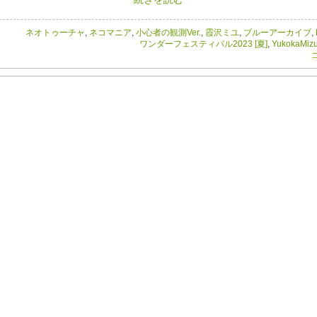
ネオトゥーチャ
,
ネコマニア
,
小心者の観測Ver.
,
霞沢ミユ
,
ブルーアーカイブ
,
ワンダーフェスティバル2023 [夏]
,
YukokaMiz
コ