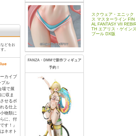
スクウェア・エニック
ス マスターライン FIN
AL FANTASY VII REBI
TH エアリス・ゲイン
ブール DX版
報などをお
ます。
FANZA・DMMで新作フィギュア
ue
予約！
ーカイブ
サンプル
の会場で展
箱に収ま
させるボ
れる仕上
小物類に
らに、付
です！』
はネオト