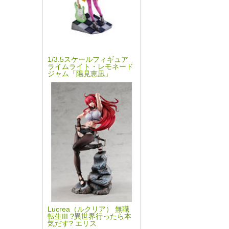
1/3.5スケールフィギュア
ライムライト・レモネード
ジャム「陽見恵凪」
Lucrea（ルクリア） 無職
転生III ?異世界行ったら本
気だす? エリス