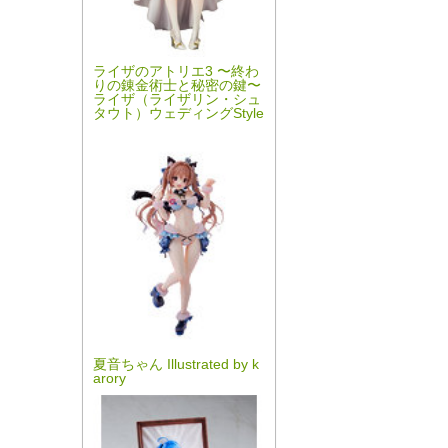
ライザのアトリエ3 〜終わ
りの錬金術士と秘密の鍵〜
ライザ（ライザリン・シュ
タウト）ウェディングStyle
夏音ちゃん Illustrated by k
arory