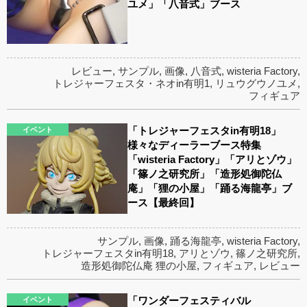
ユメ」「八音式」ブース
レビュー
,
サンプル
,
画像
,
八音式
,
wisteria Factory
,
トレジャーフェスタ・ネオin有明1
,
リュウグウノユメ
,
フィギュア
「トレジャーフェスタin有明18」
イベント
様々なディーラーブース特集
「wisteria Factory」「アリとゾウ」
「篠ノ之研究所」「造形処御陀仏
庵」「狸の小屋」「踊る海龍亭」ブ
ース【最終回】
サンプル
,
画像
,
踊る海龍亭
,
wisteria Factory
,
トレジャーフェスタin有明18
,
アリとゾウ
,
篠ノ之研究所
,
造形処御陀仏庵 狸の小屋
,
フィギュア
,
レビュー
「ワンダーフェスティバル
イベント