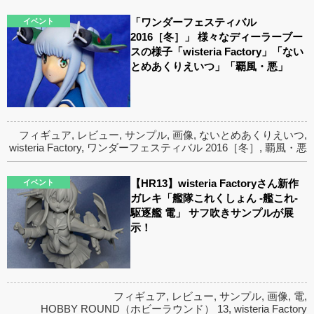
「ワンダーフェスティバル
イベント
2016［冬］」 様々なディーラーブー
スの様子「wisteria Factory」「ない
とめあくりえいつ」「覇風・悪」
フィギュア
,
レビュー
,
サンプル
,
画像
,
ないとめあくりえいつ
,
wisteria Factory
,
ワンダーフェスティバル 2016［冬］
,
覇風・悪
【HR13】wisteria Factoryさん新作
イベント
ガレキ「艦隊これくしょん -艦これ-
駆逐艦 電」 サフ吹きサンプルが展
示！
フィギュア
,
レビュー
,
サンプル
,
画像
,
電
,
HOBBY ROUND（ホビーラウンド） 13
,
wisteria Factory