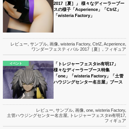
2017［夏］」 様々なディーラーブー
スの様子「Acperience」「CtrlZ」
「wisteria Factory」
レビュー
,
サンプル
,
画像
,
wisteria Factory
,
CtrlZ
,
Acperience
,
ワンダーフェスティバル 2017［夏］
,
フィギュア
「トレジャーフェスタin有明17」
イベント
様々なディーラーブース特集
「one」「wisteria Factory」「土管
ハウジングセンター名古屋」ブース
レビュー
,
サンプル
,
画像
,
one
,
wisteria Factory
,
土管ハウジングセンター名古屋
,
トレジャーフェスタin有明17
,
フィギュア