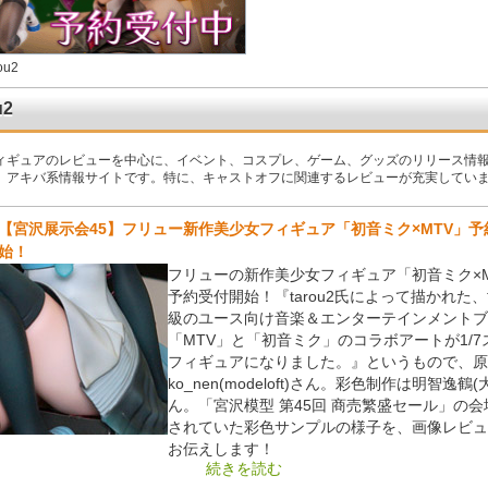
ou2
u2
ィギュアのレビューを中心に、イベント、コスプレ、ゲーム、グッズのリリース情
、アキバ系情報サイトです。特に、キャストオフに関連するレビューが充実してい
【宮沢展示会45】フリュー新作美少女フィギュア「初音ミク×MTV」予
始！
フリューの新作美少女フィギュア「初音ミク×M
予約受付開始！『tarou2氏によって描かれた
級のユース向け音楽＆エンターテインメントブ
「MTV」と「初音ミク」のコラボアートが1/7
フィギュアになりました。』というもので、原
ko_nen(modeloft)さん。彩色制作は明智逸鶴
ん。「宮沢模型 第45回 商売繁盛セール」の
されていた彩色サンプルの様子を、画像レビュ
お伝えします！
続きを読む