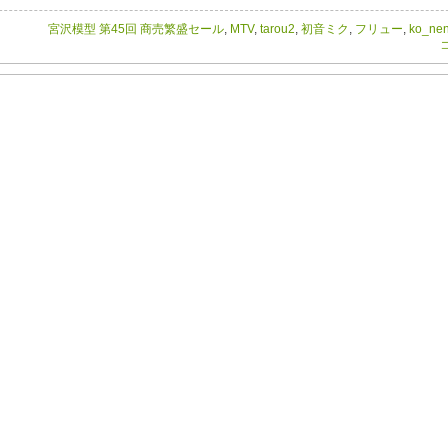
宮沢模型 第45回 商売繁盛セール
,
MTV
,
tarou2
,
初音ミク
,
フリュー
,
ko_ne
コ