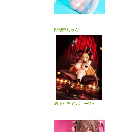
野球部ちゃん
椿原ミラ 逆バニーVer.