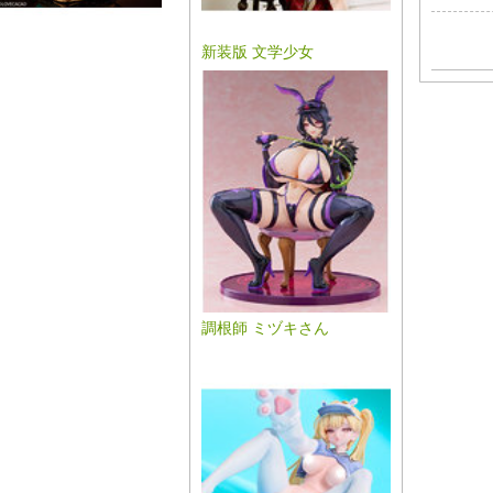
新装版 文学少女
調根師 ミヅキさん