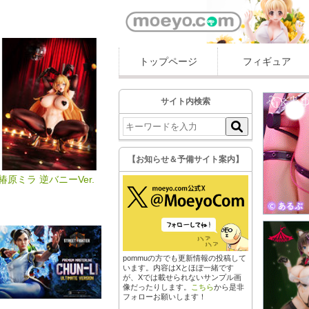
トップページ
フィギュア
サイト内検索
【お知らせ＆予備サイト案内】
椿原ミラ 逆バニーVer.
pommuの方でも更新情報の投稿して
います。内容はXとほぼ一緒です
が、Xでは載せられないサンプル画
像だったりします。
こちら
から是非
フォローお願いします！