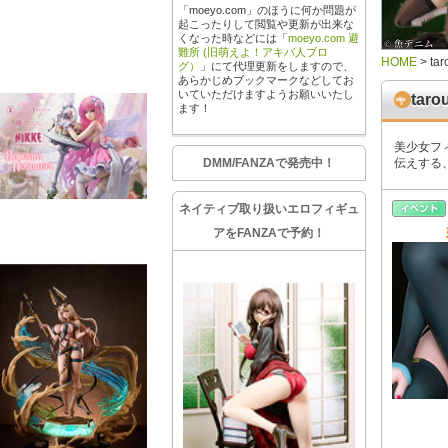
「moeyo.com」のほうに何か問題が
起こったりして閲覧や更新が出来な
くなった時などには「
moeyo.com 避
難所 (旧萌えよ！アキバ人ブロ
HOME
>
tar
グ）
」にて代理更新をしますので、
あらかじめブックマークなどしてお
いていただけますようお願いいたし
taro
ます！
美少女フ
DMM/FANZAで発売中！
伝えする
ネイティブ取り扱いエロフィギュ
アをFANZAで予約！