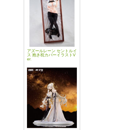
アズールレーン セントルイ
ス 抱き枕カバーイラストV
er.