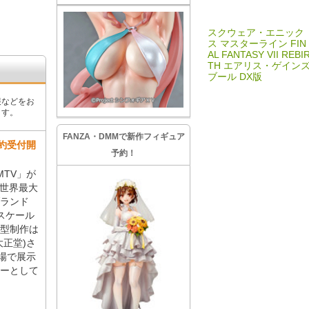
スクウェア・エニック
ス マスターライン FIN
AL FANTASY VII REBI
TH エアリス・ゲイン
ブール DX版
報などをお
ます。
FANZA・DMMで新作フィギュア
約受付開
予約！
TV」が
、世界最大
ランド
スケール
型制作は
(大正堂)さ
会場で展示
ーとして