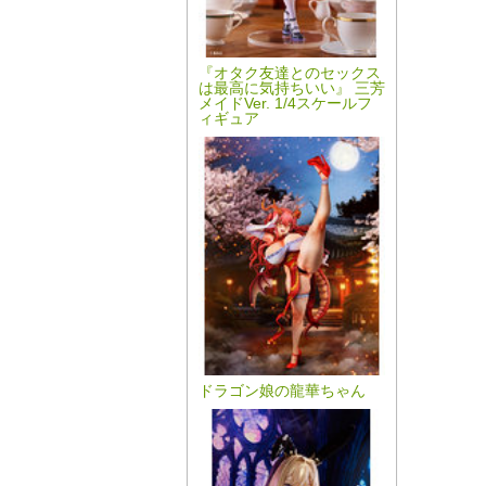
『オタク友達とのセックス
は最高に気持ちいい』 三芳
メイドVer. 1/4スケールフ
ィギュア
ドラゴン娘の龍華ちゃん