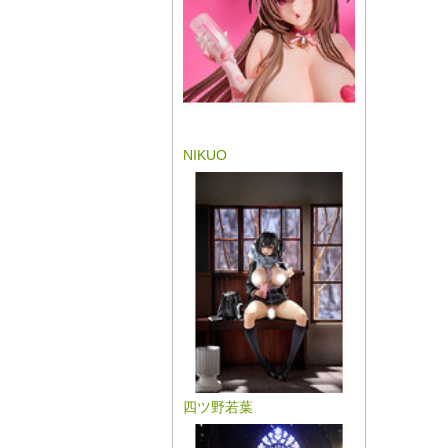
NIKUO
四ツ野若葉