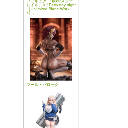
フィギュア 『崩壊:スター
レイル』×『Fate/stay night
［Unlimited Blade Work
s］』
マール・バロック