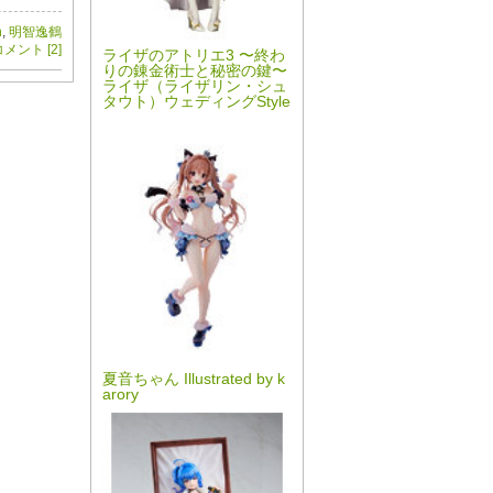
n
,
明智逸鶴
メント [2]
ライザのアトリエ3 〜終わ
りの錬金術士と秘密の鍵〜
ライザ（ライザリン・シュ
タウト）ウェディングStyle
夏音ちゃん Illustrated by k
arory