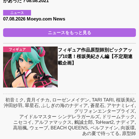
があった？08.08.2021
ニュース
07.08.2026 Moeyo.com News
ニュースをもっと見る
フィギュア作品原型師別ピックアッ
フィギュア
プ10選！桜坂美紀さん編【不定期連
載企画】
初音ミク
,
貴月イチカ
,
ローゼンメイデン
,
TARI TARI
,
桜坂美紀
,
沖田紗羽
,
翠星石
,
ふしぎの海のナディア
,
蒼星石
,
アヤナミレイ
,
グリフォンエンタープライズ
,
アイドルマスター シンデレラガールズ
,
ドリームテック
,
ニセコイ
,
アルファマックス
,
鶫誠士郎
,
ToHeart2
,
ナディア
,
高垣楓
,
ウェーブ
,
BEACH QUEENS
,
ベルファイン
,
向坂環
,
あの夏で待ってる
,
原型師