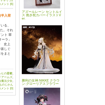
トネリコ2
メント [6]
アズールレーン セントルイ
ス 抱き枕カバーイラストV
後半入荷
er.
ている、
た。それ
ント 翠
ィオーラ」
ン 史上
香坂しぐ
日をまと
ルヒの憂鬱
,
ドアームズ
,
勝利の女神:NIKKE クラウ
は魔法少女
,
ン:グローリアスフラワー
ものじかん
メント [0]