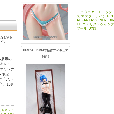
スクウェア・エニック
ス マスターライン FIN
AL FANTASY VII REBI
TH エアリス・ゲイン
ブール DX版
報などをお
ます。
FANZA・DMMで新作フィギュア
予約！
ル展示の
キレイ
オリジナ
 限定
PS2「アル
等、10月
,
セキレイ
,