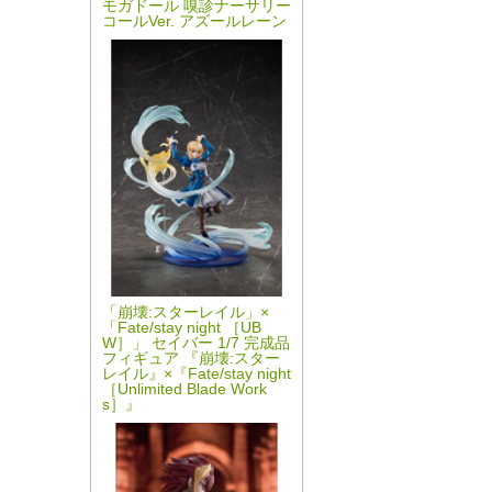
モガドール 嗅診ナーサリー
コールVer. アズールレーン
「崩壊:スターレイル」×
「Fate/stay night ［UB
W］」 セイバー 1/7 完成品
フィギュア 『崩壊:スター
レイル』×『Fate/stay night
［Unlimited Blade Work
s］』