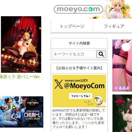
トップページ
フィギュア
サイト内検索
【お知らせ＆予備サイト案内】
椿原ミラ 逆バニーVer.
pommuの方でも更新情報の投稿して
います。内容はXとほぼ一緒です
が、Xでは載せられないサンプル画
像だったりします。
こちら
から是非
フォローお願いします！