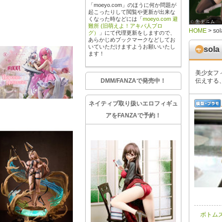
「moeyo.com」のほうに何か問題が
起こったりして閲覧や更新が出来な
くなった時などには「
moeyo.com 避
難所 (旧萌えよ！アキバ人ブロ
HOME
>
sol
グ）
」にて代理更新をしますので、
あらかじめブックマークなどしてお
いていただけますようお願いいたし
sola
ます！
美少女フ
DMM/FANZAで発売中！
伝えする
ネイティブ取り扱いエロフィギュ
アをFANZAで予約！
ボトム