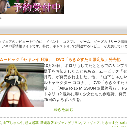
a
ィギュアのレビューを中心に、イベント、コスプレ、ゲーム、グッズのリリース情
、アキバ系情報サイトです。特に、キャストオフに関連するレビューが充実してい
ムービック「セキレイ 月海」 DVD「らき☆すた 5 限定版」発売他
10月25日、ポロリもしてたととらでのサンプ
様子をお伝えしたこともある、ムービック「セ
月海」が発売されました。他、「山下しゅんや
ルキャラクター ココナ」、DVD「らき☆すた 5
版」、「AIKa R-16 MISSION 3(最終巻)」、
トネリコ2 世界に響く少女たちの創造詩」発売
25日のよろずネタを。
続きを読む
ズ
,
山下しゅんや
,
忌火起草
,
新劇場版ヱヴァンゲリヲン
,
フィギュア
,
らき☆すた
,
sola