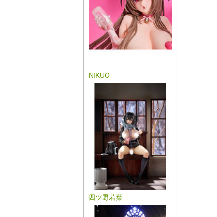
NIKUO
四ツ野若葉