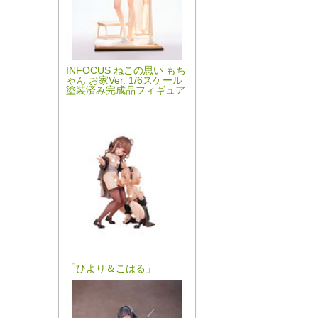
INFOCUS ねこの思い もち
ゃん お家Ver. 1/6スケール
塗装済み完成品フィギュア
「ひより＆こはる」