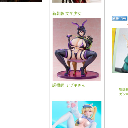
新装版 文学少女
調根師 ミヅキさん
攻殻
ガン