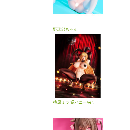
野球部ちゃん
椿原ミラ 逆バニーVer.