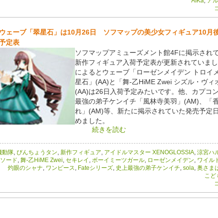
AIKa
,
アル
コ
ウェーブ「翠星石」は10月26日 ソフマップの美少女フィギュア10月
予定表
ソフマップアミューズメント館4Fに掲示され
新作フィギュア入荷予定表が更新されていまし
によるとウェーブ「ローゼンメイデン トロイメ
星石」(AA)と「舞-乙HiME Zwei シズル・ヴ
(AA)は26日入荷予定みたいです。他、カプコ
最強の弟子ケンイチ「風林寺美羽」(AM)、「
れ」(AM)等、新たに掲示されていた発売予定
めました。
続きを読む
機動隊
,
びんちょうタン
,
新作フィギュア
,
アイドルマスター XENOGLOSSIA
,
涼宮ハ
×ソード
,
舞-乙HiME Zwei
,
セキレイ
,
ボーイミーツガール
,
ローゼンメイデン
,
ワイル
灼眼のシャナ
,
ワンピース
,
Fateシリーズ
,
史上最強の弟子ケンイチ
,
sola
,
奥さま
こど
コ