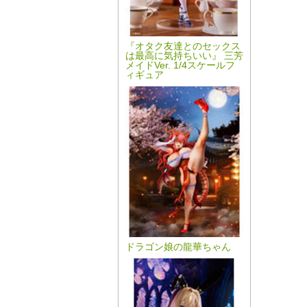
『オタク友達とのセックス
は最高に気持ちいい』 三芳
メイドVer. 1/4スケールフ
ィギュア
ドラゴン娘の龍華ちゃん