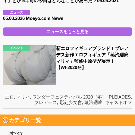
ィ」とか 5年前の今日はどんなことがあった？06.08.2021
ニュース
05.08.2026 Moeyo.com News
ニュースをもっと見る
新エロフィギュアブランド！プレア
イベント
デス新作エロフィギュア「蒸汽廻廊
マリィ」監修中原型が展示！
【WF2020冬】
エロ
,
マリィ
,
ワンダーフェスティバル 2020［冬］
,
PLEIADES
,
プレアデス
,
彫刻少女會
,
蒸汽廻廊
,
キャストオフ
カテゴリ一覧
すべて