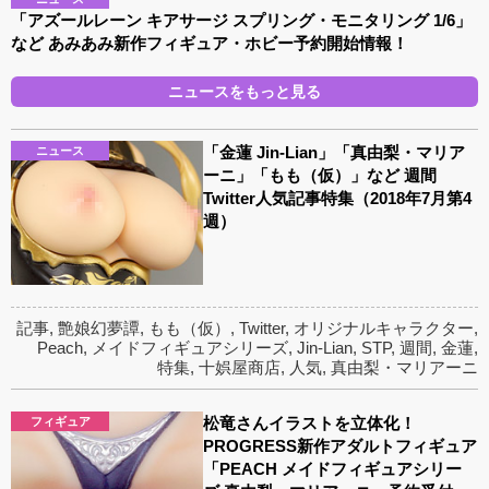
「アズールレーン キアサージ スプリング・モニタリング 1/6」
など あみあみ新作フィギュア・ホビー予約開始情報！
ニュースをもっと見る
「金蓮 Jin-Lian」「真由梨・マリア
ニュース
ーニ」「もも（仮）」など 週間
Twitter人気記事特集（2018年7月第4
週）
記事
,
艶娘幻夢譚
,
もも（仮）
,
Twitter
,
オリジナルキャラクター
,
Peach
,
メイドフィギュアシリーズ
,
Jin-Lian
,
STP
,
週間
,
金蓮
,
特集
,
十娯屋商店
,
人気
,
真由梨・マリアーニ
松竜さんイラストを立体化！
フィギュア
PROGRESS新作アダルトフィギュア
「PEACH メイドフィギュアシリー