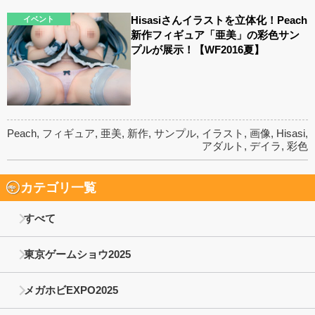
Hisasiさんイラストを立体化！Peach
イベント
新作フィギュア「亜美」の彩色サン
プルが展示！【WF2016夏】
Peach
,
フィギュア
,
亜美
,
新作
,
サンプル
,
イラスト
,
画像
,
Hisasi
,
アダルト
,
デイラ
,
彩色
カテゴリ一覧
すべて
東京ゲームショウ2025
メガホビEXPO2025