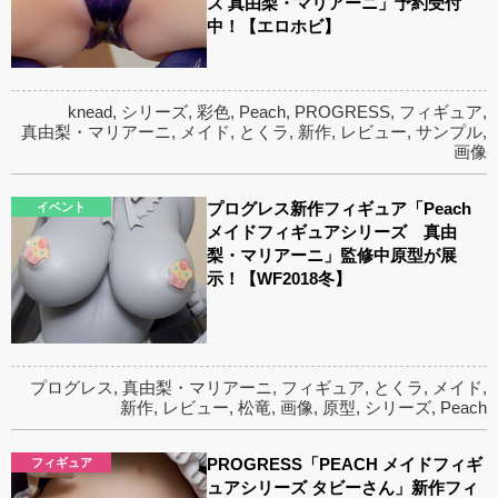
ズ 真由梨・マリアーニ」予約受付
中！【エロホビ】
knead
,
シリーズ
,
彩色
,
Peach
,
PROGRESS
,
フィギュア
,
真由梨・マリアーニ
,
メイド
,
とくラ
,
新作
,
レビュー
,
サンプル
,
画像
プログレス新作フィギュア「Peach
イベント
メイドフィギュアシリーズ 真由
梨・マリアーニ」監修中原型が展
示！【WF2018冬】
プログレス
,
真由梨・マリアーニ
,
フィギュア
,
とくラ
,
メイド
,
新作
,
レビュー
,
松竜
,
画像
,
原型
,
シリーズ
,
Peach
PROGRESS「PEACH メイドフィギ
フィギュア
ュアシリーズ タビーさん」新作フィ