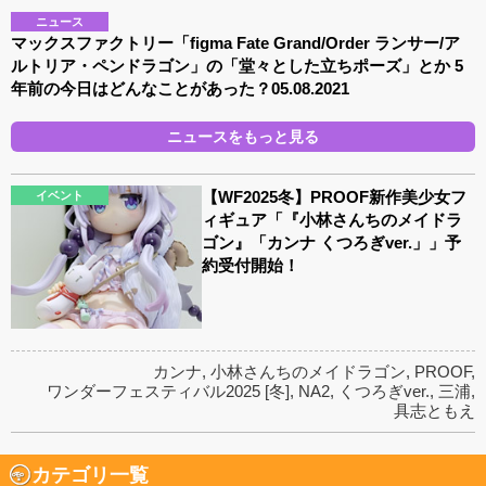
ニュース
マックスファクトリー「figma Fate Grand/Order ランサー/ア
ルトリア・ペンドラゴン」の「堂々とした立ちポーズ」とか 5
年前の今日はどんなことがあった？05.08.2021
ニュースをもっと見る
【WF2025冬】PROOF新作美少女フ
イベント
ィギュア「『小林さんちのメイドラ
ゴン』「カンナ くつろぎver.」」予
約受付開始！
カンナ
,
小林さんちのメイドラゴン
,
PROOF
,
ワンダーフェスティバル2025 [冬]
,
NA2
,
くつろぎver.
,
三浦
,
具志ともえ
カテゴリ一覧