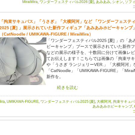
MiraiMira
,
ワンダーフェスティバル2026 [夏]
,
あみあみ
,
シオン
,
ソフ
コ
「拘束サキュバス」「うさぎ」「大横阿河」など 「ワンダーフェステ
2025 [夏] 」展示されていた新作フィギュア「あみあみホビーキャンプ
（CatNoodle / UMIKAWA-FIGURE / MiraiMira）
「ワンダーフェスティバル2025 [夏] 」の「
ビーキャンプ」ブースで展示されていた新作フ
などの展示の様子を、十数回に分けて画像レビ
てお伝えします！こちらでは画像の「拘束サキ
や「うさぎ ランジェリーVER.」「大横阿河」
「CatNoodle」「UMIKAWA-FIGURE」「Mirai
新作を。
続きを読む
ira
,
UMIKAWA-FIGURE
,
ワンダーフェスティバル2025 [夏]
,
大横阿河
,
拘束サキュバ
あみあみホビーキャンプ
,
コ