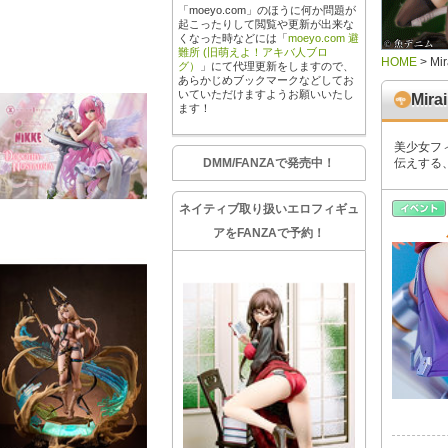
「moeyo.com」のほうに何か問題が
起こったりして閲覧や更新が出来な
くなった時などには「
moeyo.com 避
難所 (旧萌えよ！アキバ人ブロ
HOME
>
Mir
グ）
」にて代理更新をしますので、
あらかじめブックマークなどしてお
いていただけますようお願いいたし
Mira
ます！
美少女フ
DMM/FANZAで発売中！
伝えする
ネイティブ取り扱いエロフィギュ
アをFANZAで予約！