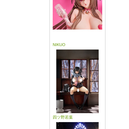
NIKUO
四ツ野若葉