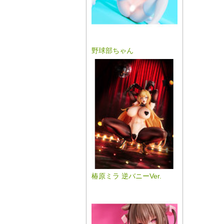
野球部ちゃん
椿原ミラ 逆バニーVer.