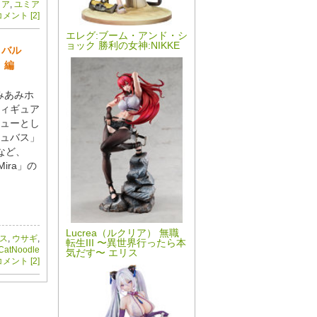
ィア
,
ユミア
メント [2]
エレグ:ブーム・アンド・シ
ョック 勝利の女神:NIKKE
ィバル
」編
あみあみホ
ィギュア
ューとし
ュバス」
など、
Mira」の
Lucrea（ルクリア） 無職
ス
,
ウサギ
,
転生III 〜異世界行ったら本
CatNoodle
気だす〜 エリス
メント [2]