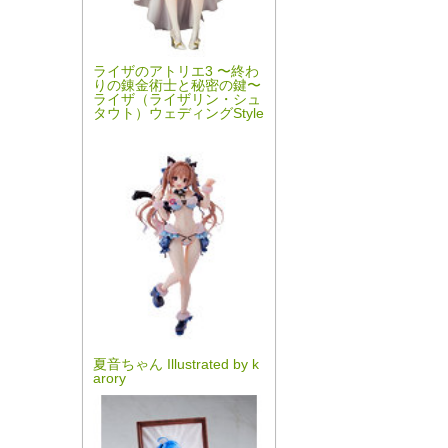
ライザのアトリエ3 〜終わ
りの錬金術士と秘密の鍵〜
ライザ（ライザリン・シュ
タウト）ウェディングStyle
夏音ちゃん Illustrated by k
arory