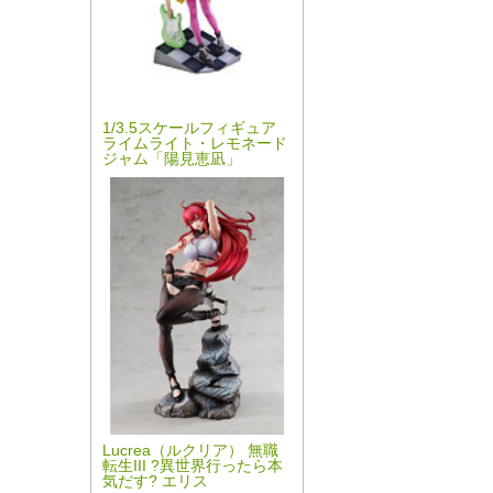
1/3.5スケールフィギュア
ライムライト・レモネード
ジャム「陽見恵凪」
Lucrea（ルクリア） 無職
転生III ?異世界行ったら本
気だす? エリス