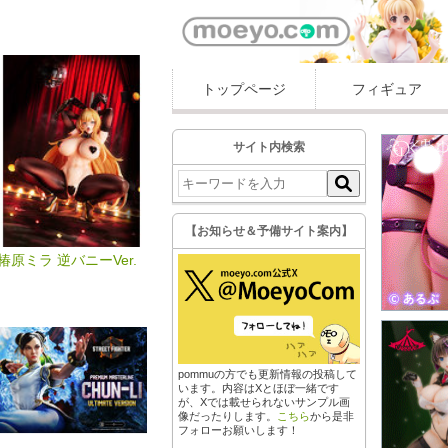
トップページ
フィギュア
サイト内検索
【お知らせ＆予備サイト案内】
椿原ミラ 逆バニーVer.
pommuの方でも更新情報の投稿して
います。内容はXとほぼ一緒です
が、Xでは載せられないサンプル画
像だったりします。
こちら
から是非
フォローお願いします！