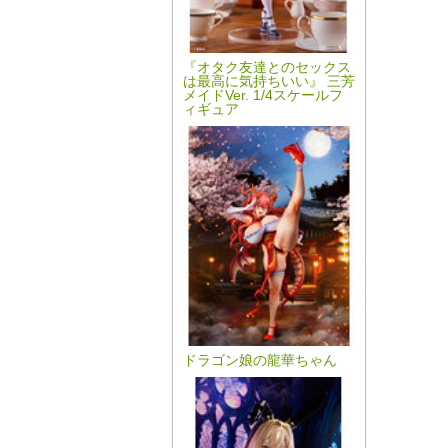
『オタク友達とのセックス
は最高に気持ちいい』 三芳
メイドVer. 1/4スケールフ
ィギュア
ドラゴン娘の龍華ちゃん