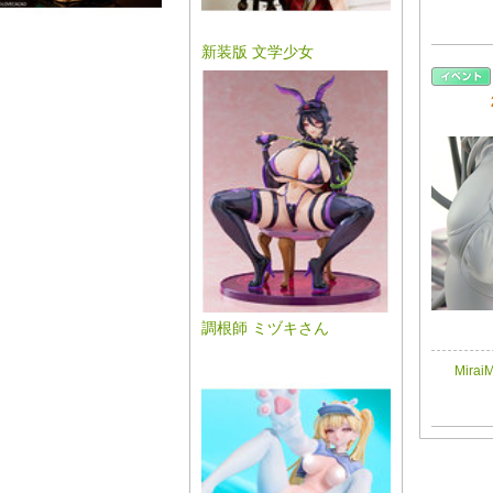
新装版 文学少女
調根師 ミヅキさん
MiraiM