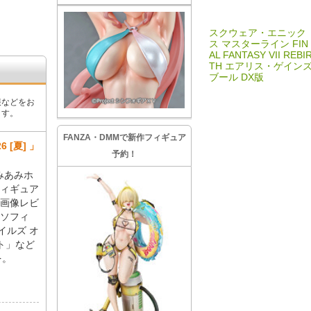
スクウェア・エニック
ス マスターライン FIN
AL FANTASY VII REBI
TH エアリス・ゲイン
ブール DX版
報などをお
ます。
FANZA・DMMで新作フィギュア
[夏] 」
予約！
あみあみホ
ィギュア
画像レビ
ソフィ
イルズ オ
ト」など
を。