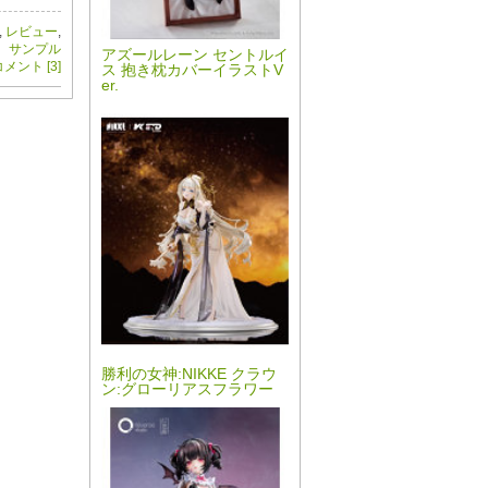
,
レビュー
,
サンプル
アズールレーン セントルイ
メント [3]
ス 抱き枕カバーイラストV
er.
勝利の女神:NIKKE クラウ
ン:グローリアスフラワー