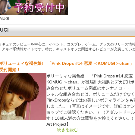
MUGI
UGI
ィギュアのレビューを中心に、イベント、コスプレ、ゲーム、グッズのリリース情
、アキバ系情報サイトです。特に、キャストオフに関連するレビューが充実してい
ボリューミィな褐色娘! 「Pink Drops #14 恋麦 ＜KOMUGI＞chan
受付開始！
ボリーミィな褐色娘! 「Pink Drops #14 恋麦
KOMUGI＞chan」が登場!!!大福胸とデカ尻H
み合わせたボリューム満点のオンナノコ・・・
シャルな組み合わせは、ボリュームだけでなく
PinkDropsならではの美しいボディラインを
しました。（写真はイメージです。詳細はオン
ョップでご確認ください。）（アダルトドール
す！18歳未満の方は閲覧をお控えください。）【
Art Project】
続きを読む