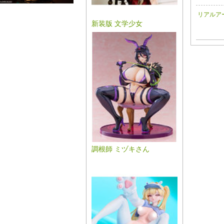
リアルア
新装版 文学少女
調根師 ミヅキさん