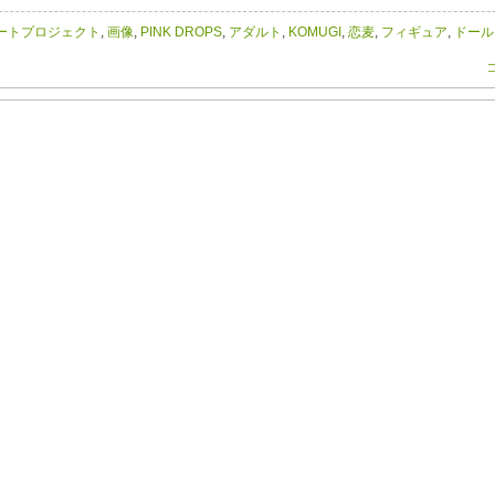
ートプロジェクト
,
画像
,
PINK DROPS
,
アダルト
,
KOMUGI
,
恋麦
,
フィギュア
,
ドール
コ