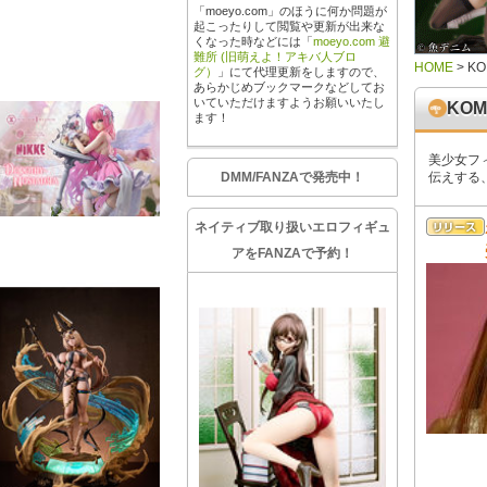
「moeyo.com」のほうに何か問題が
起こったりして閲覧や更新が出来な
くなった時などには「
moeyo.com 避
難所 (旧萌えよ！アキバ人ブロ
HOME
>
KO
グ）
」にて代理更新をしますので、
あらかじめブックマークなどしてお
いていただけますようお願いいたし
KOM
ます！
美少女フ
DMM/FANZAで発売中！
伝えする
ネイティブ取り扱いエロフィギュ
アをFANZAで予約！