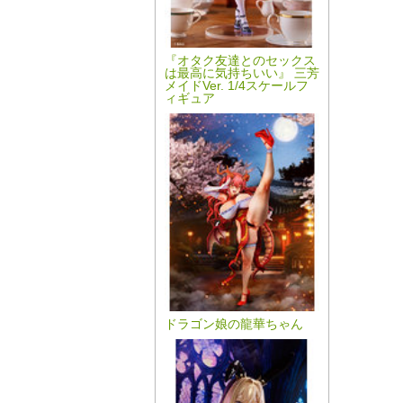
『オタク友達とのセックス
は最高に気持ちいい』 三芳
メイドVer. 1/4スケールフ
ィギュア
ドラゴン娘の龍華ちゃん