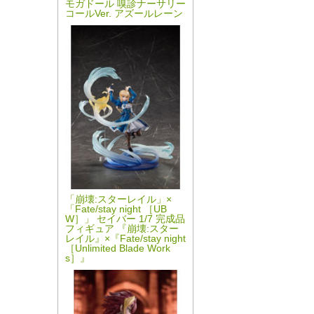
モガドール 嗅診ナーサリー
コールVer. アズールレーン
「崩壊:スターレイル」×
「Fate/stay night ［UB
W］」 セイバー 1/7 完成品
フィギュア 『崩壊:スター
レイル』×『Fate/stay night
［Unlimited Blade Work
s］』