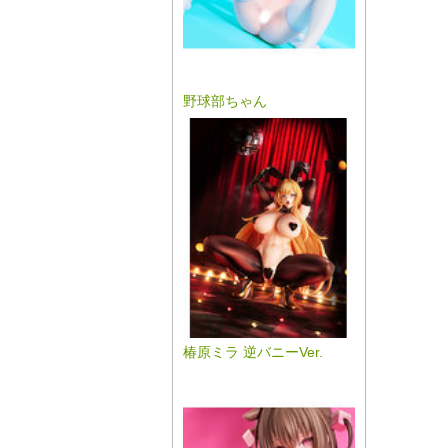
野球部ちゃん
椿原ミラ 逆バニーVer.