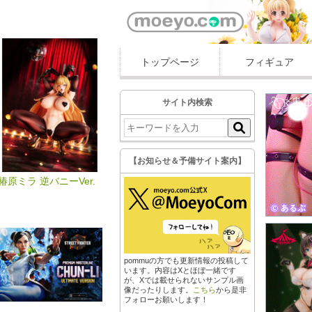
トップページ
フィギュア
サイト内検索
【お知らせ＆予備サイト案内】
椿原ミラ 逆バニーVer.
pommuの方でも更新情報の投稿して
います。内容はXとほぼ一緒です
が、Xでは載せられないサンプル画
像だったりします。
こちら
から是非
フォローお願いします！