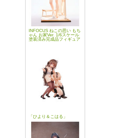
INFOCUS ねこの思い もち
ゃん お家Ver. 1/6スケール
塗装済み完成品フィギュア
「ひより＆こはる」