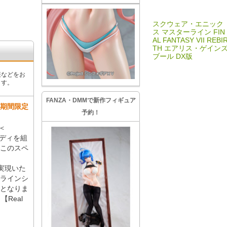
スクウェア・エニック
ス マスターライン FIN
AL FANTASY VII REBI
TH エアリス・ゲイン
ブール DX版
報などをお
ます。
FANZA・DMMで新作フィギュア
」 期間限定
予約！
 ＜
ボディを組
このスペ
も実現いた
ラインシ
となりま
Real