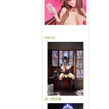
NIKUO
四ツ野若葉