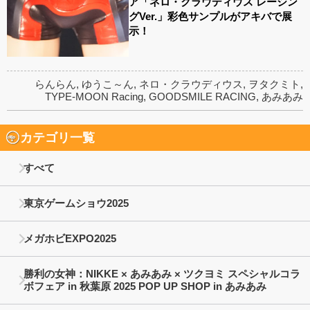
ア「ネロ・クラウディウス レーシン
グVer.」彩色サンプルがアキバで展
示！
らんらん
,
ゆうこ～ん
,
ネロ・クラウディウス
,
ヲタクミト
,
TYPE-MOON Racing
,
GOODSMILE RACING
,
あみあみ
カテゴリ一覧
すべて
東京ゲームショウ2025
メガホビEXPO2025
勝利の女神：NIKKE × あみあみ × ツクヨミ スペシャルコラ
ボフェア in 秋葉原 2025 POP UP SHOP in あみあみ