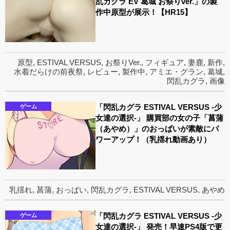
乱カグラ EV 葛城 お祭りver.」の製
作中原型が展示！【HR15】
原型
,
ESTIVAL VERSUS
,
お祭りVer.
,
フィギュア
,
妻鹿
,
新作
,
水着だらけの前夜祭
,
レビュー
,
製作中
,
アミエ・グラン
,
葛城
,
閃乱カグラ
,
画像
「閃乱カグラ ESTIVAL VERSUS -少
ゲーム
女達の選択-」 購買部の女の子「菖蒲
（あやめ）」のおっぱいが素敵にパ
ワーアップ！（乳揺れ動画あり）
乳揺れ
,
菖蒲
,
おっぱい
,
閃乱カグラ
,
ESTIVAL VERSUS
,
あやめ
「閃乱カグラ ESTIVAL VERSUS -少
ゲーム
女達の選択-」 発売！早速PS4版で更