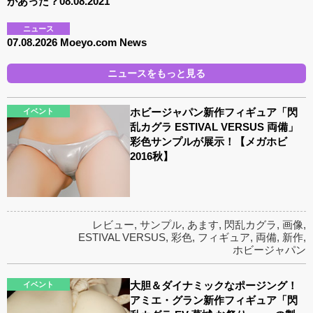
があった？08.08.2021
ニュース
07.08.2026 Moeyo.com News
ニュースをもっと見る
ホビージャパン新作フィギュア「閃
イベント
乱カグラ ESTIVAL VERSUS 両備」
彩色サンプルが展示！【メガホビ
2016秋】
レビュー
,
サンプル
,
あます
,
閃乱カグラ
,
画像
,
ESTIVAL VERSUS
,
彩色
,
フィギュア
,
両備
,
新作
,
ホビージャパン
大胆＆ダイナミックなポージング！
イベント
アミエ・グラン新作フィギュア「閃