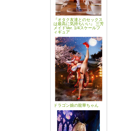
『オタク友達とのセックス
は最高に気持ちいい』 三芳
メイドVer. 1/4スケールフ
ィギュア
ドラゴン娘の龍華ちゃん