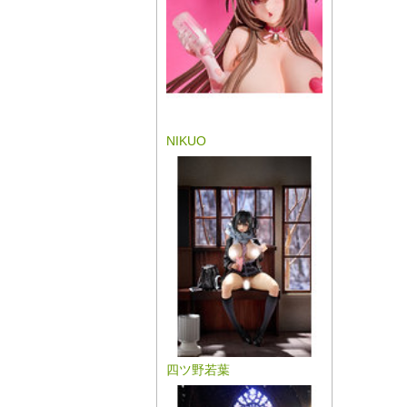
NIKUO
四ツ野若葉