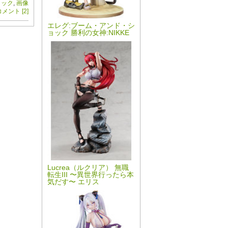
トック
,
画像
メント [2]
エレグ:ブーム・アンド・シ
ョック 勝利の女神:NIKKE
Lucrea（ルクリア） 無職
転生III 〜異世界行ったら本
気だす〜 エリス