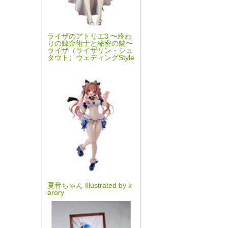
ライザのアトリエ3 〜終わ
りの錬金術士と秘密の鍵〜
ライザ（ライザリン・シュ
タウト）ウェディングStyle
夏音ちゃん Illustrated by k
arory