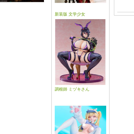
新装版 文学少女
調根師 ミヅキさん