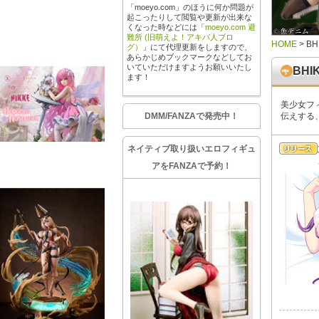
「moeyo.com」のほうに何か問題が
起こったりして閲覧や更新が出来な
くなった時などには「
moeyo.com 避
難所 (旧萌えよ！アキバ人ブロ
HOME
>
BH
グ）
」にて代理更新をしますので、
あらかじめブックマークなどしてお
いていただけますようお願いいたし
BHI
ます！
美少女フ
DMM/FANZAで発売中！
伝えする
ネイティブ取り扱いエロフィギュ
アをFANZAで予約！