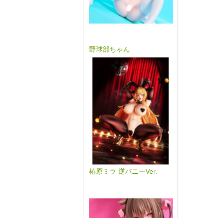
野球部ちゃん
椿原ミラ 逆バニーVer.