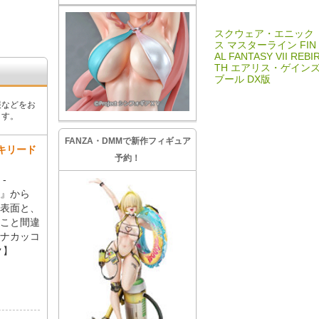
スクウェア・エニック
ス マスターライン FIN
AL FANTASY VII REBI
TH エアリス・ゲイン
ブール DX版
報などをお
ます。
FANZA・DMMで新作フィギュア
ルキリード
予約！
-
）』から
表面と、
こと間違
ナカッコ
ク】