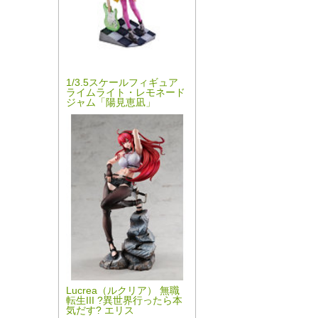
1/3.5スケールフィギュア
ライムライト・レモネード
ジャム「陽見恵凪」
Lucrea（ルクリア） 無職
転生III ?異世界行ったら本
気だす? エリス