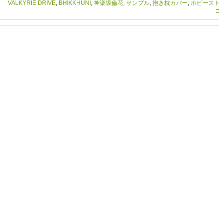
VALKYRIE DRIVE
,
BHIKKHUNI
,
神楽坂倫花
,
サンプル
,
抱き枕カバー
,
ホビース
コ