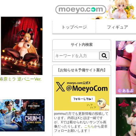
トップページ
フィギュア
サイト内検索
【お知らせ＆予備サイト案内】
椿原ミラ 逆バニーVer.
pommuの方でも更新情報の投稿して
います。内容はXとほぼ一緒です
が、Xでは載せられないサンプル画
像だったりします。
こちら
から是非
フォローお願いします！