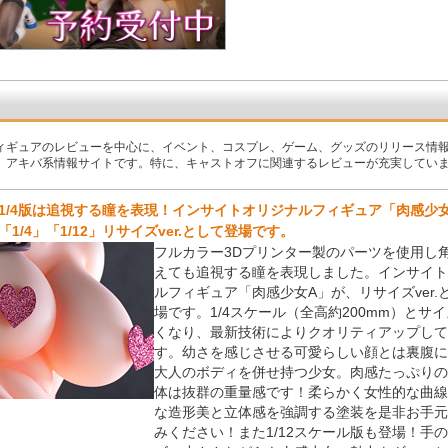
ィギュアのレビューを中心に、イベント、コスプレ、ゲーム、グッズのリリース情
、アキバ系情報サイトです。特に、キャストオフに関連するレビューが充実してい
1/4版は追視する瞳を表現！インサイトオリジナルフィギュア「肉感少
「1/4」「1/12」リサイズver.として登場です。
フルカラー3Dプリンター製のパーツを使用し
えても追視する瞳を表現しました。インサイト
ルフィギュア「肉感少女A」が、リサイズver.
場です。1/4スケール（全高約200mm）とサ
くなり、最新技術によりクオリティアップして
す。幼さを感じさせる可愛らしい顔とは裏腹に
大人のボディを併せ持つ少女。肉感たっぷりの
体は抜群の重量感です！柔らかく女性的な曲線
な造形美と立体感を強調する塗装を是非お手元
みください！また1/12スケール版も登場！手