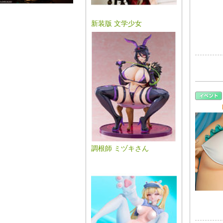
新装版 文学少女
調根師 ミヅキさん