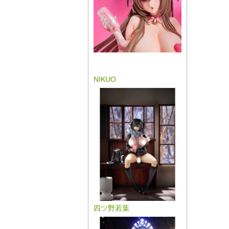
NIKUO
四ツ野若葉