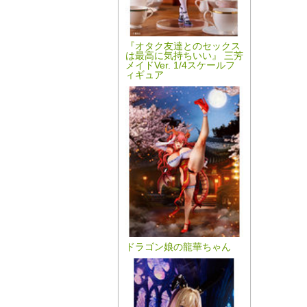
『オタク友達とのセックス
は最高に気持ちいい』 三芳
メイドVer. 1/4スケールフ
ィギュア
ドラゴン娘の龍華ちゃん