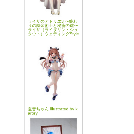
ライザのアトリエ3 〜終わ
りの錬金術士と秘密の鍵〜
ライザ（ライザリン・シュ
タウト）ウェディングStyle
夏音ちゃん Illustrated by k
arory