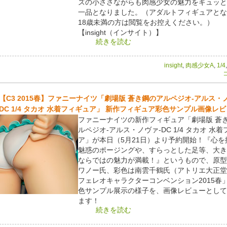
ズの小ささながらも肉感少女の魅力をギュッと
一品となりました。（アダルトフィギュアとな
18歳未満の方は閲覧をお控えください。）
【insight（インサイト）】
続きを読む
insight
,
肉感少女A
,
1/4
コ
【C3 2015春】ファニーナイツ「劇場版 蒼き鋼のアルペジオ-アルス・
DC 1/4 タカオ 水着フィギュア」 新作フィギュア彩色サンプル画像レ
ファニーナイツの新作フィギュア「劇場版 蒼
ルペジオ-アルス・ノヴァ-DC 1/4 タカオ 水
ア」が本日（5月21日）より予約開始！『心を
魅惑のポージングや、すらっとした足等、大き
ならではの魅力が満載！』というもので、原型
ワノー氏、彩色は南雲千鶴氏（アトリエ大正堂
フェレオキャラクターコンベンション2015春
色サンプル展示の様子を、画像レビューとして
ます！
続きを読む