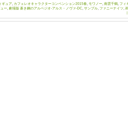
ィギュア
,
カフェレオキャラクターコンベンション2015春
,
モワノー
,
南雲千鶴
,
フィ
ビュー
,
劇場版 蒼き鋼のアルペジオ-アルス・ノヴァ-DC
,
サンプル
,
ファニーナイツ
,
コ