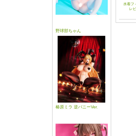
水着フ
レ
野球部ちゃん
椿原ミラ 逆バニーVer.