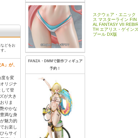
スクウェア・エニック
ス マスターライン FIN
AL FANTASY VII REBI
TH エアリス・ゲイン
ブール DX版
報などをお
ます。
FANZA・DMMで新作フィギュア
女A」が、
予約！
角度を変
オリジナ
として登
イズが大き
おりま
艶やかな
豊満な身
が魅力的
でお楽し
のひらサイ