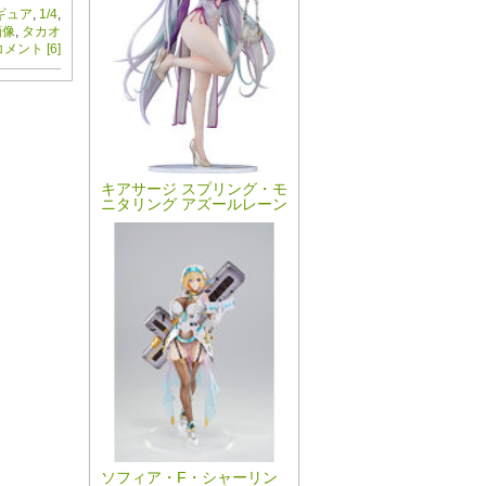
ギュア
,
1/4
,
画像
,
タカオ
メント [6]
キアサージ スプリング・モ
ニタリング アズールレーン
ソフィア・F・シャーリン