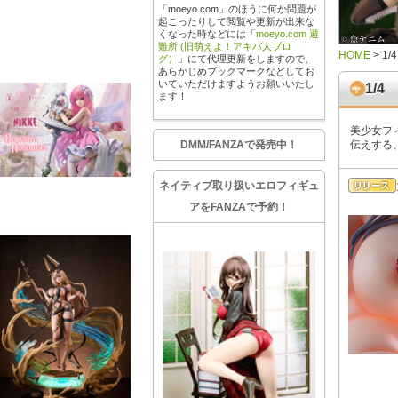
「moeyo.com」のほうに何か問題が
起こったりして閲覧や更新が出来な
くなった時などには「
moeyo.com 避
難所 (旧萌えよ！アキバ人ブロ
HOME
>
1/4
グ）
」にて代理更新をしますので、
あらかじめブックマークなどしてお
いていただけますようお願いいたし
1/4
ます！
美少女フ
DMM/FANZAで発売中！
伝えする
ネイティブ取り扱いエロフィギュ
アをFANZAで予約！