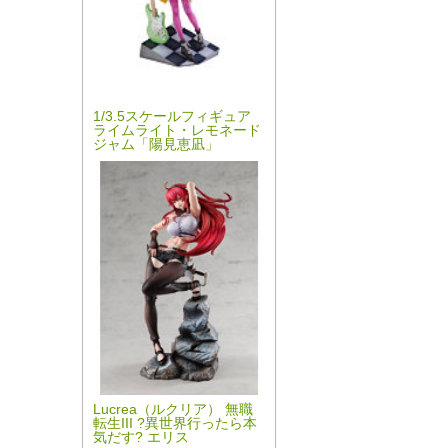
1/3.5スケールフィギュア
ライムライト・レモネード
ジャム「陽見恵凪」
Lucrea（ルクリア） 無職
転生III ?異世界行ったら本
気だす? エリス