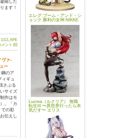
凝縮した
ります！
エレグ:ブーム・アンド・シ
ョック 勝利の女神:NIKKE
,
1/12
,
APE
メント [0]
ノヴァ-
ビュー
き鋼のア
着フィギュ
揺さぶる
いサイズ
制作はモ
Lucrea（ルクリア） 無職
）。「カ
転生III 〜異世界行ったら本
」での彩
気だす〜 エリス
お伝えし