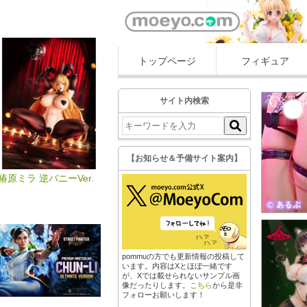
トップページ
フィギュア
サイト内検索
【お知らせ＆予備サイト案内】
椿原ミラ 逆バニーVer.
pommuの方でも更新情報の投稿して
います。内容はXとほぼ一緒です
が、Xでは載せられないサンプル画
像だったりします。
こちら
から是非
フォローお願いします！