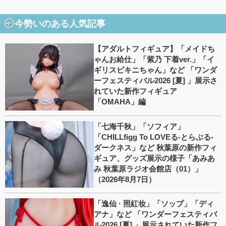
今勢いのある人気記事
【アダルトフィギュア】「メイドち
ゃんお給仕」「紫乃 下着ver.」「イ
ギリスビキニちゃん」など 「ワンダ
ーフェスティバル2026 [夏] 」展示さ
れていた新作フィギュア
「OMAHA」編
「七海千秋」「ソフィア」
「CHILLfigg To LOVEる-とらぶる-
ダークネス」など 秋葉原の新作フィ
ギュア、グッズ展示の様子「あみあ
み 秋葉原ラジオ会館店（01）」
（2026年8月7日）
「逸仙 · 照紅妆」「ソップ」「ディ
アナ」など 「ワンダーフェスティバ
ル2026 [夏] 」展示されていた新作フ