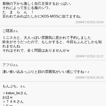
着物の下から激しく自己主張するおっぱい。
それによって生じる服のシワ。
た ま ら ん ！
言われてみればたしかにKOS-MOSに似てますね。
2008年7月25日 20:04
ご隠居
さん
ミニスカと、大人っぽい雰囲気に惹かれて予約しました
鈴女がそうだったので、もしかすると、今回もふんどしかも知
れませんね
それはそれで、全く問題はありませんがｗ
2008年7月25日 21:27
アフロ
さん
凄い食い込みっぷりと顔の雰囲気がいい感じですね～♪
2008年7月26日 00:25
もんぷち。
さん
＞katuo_bsさん
おほｗ
＞ＴＡＫさん
ふむｗ