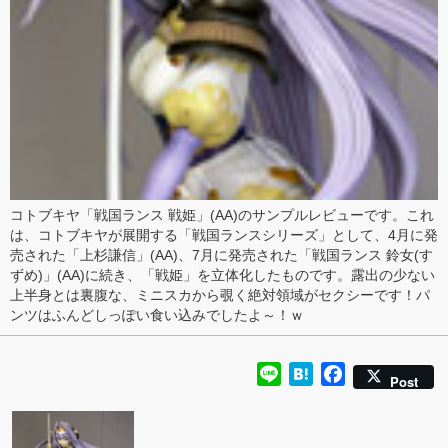
コトブキヤ「
戦国ランス 戦姫
」(AA)のサンプル
レビュー
です。これ
は、コトブキヤが展開する「戦国ランスシリーズ」として、
4月に発
売
された「
上杉謙信
」(AA)、
7月に発売
された「
戦国ランス 鈴女(す
ずめ)
」(AA)に続き、「戦姫」を立体化したものです。露出の少ない
上半身とは裏腹な、ミニスカから覗く
絶対領域がセクシー
です！パ
ンツは
ふんどしっぽい食い込み
でしたよ～！ｗ
Line
Hatena
Facebook
Post