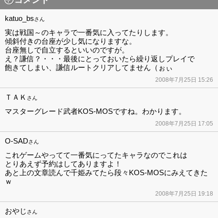
katuo_bs
さん
実は戦国～のキャラで一番気に入ってたりします。
傾斜付きの台座が少し気になりますな。
台座無しで自立するといいのですが。
え？謙信？・・・最後にとっておいたら繰り返しプレイで
飽きてしまい、謙信ルートクリアしてません（ぉぃ
2008年7月25日 15:26
ＴＡＫ
さん
マスターグレード武者KOS-MOSですね。わかります。
2008年7月25日 17:05
O-SAD
さん
これゲームやってて一番気にってたキャラなのでこれは
とりあえず予約はしてありますよ！
あと上の文章読んで千姫みてたら段々KOS-MOSにみえてきた
ｗ
2008年7月25日 19:18
おやじ
さん