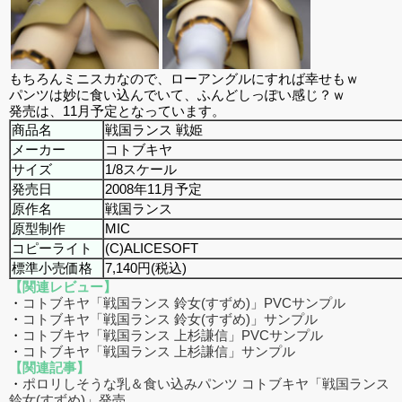
もちろんミニスカなので、ローアングルにすれば幸せもｗ
パンツは妙に食い込んでいて、ふんどしっぽい感じ？ｗ
発売は、11月予定となっています。
商品名
戦国ランス 戦姫
メーカー
コトブキヤ
サイズ
1/8スケール
発売日
2008年11月予定
原作名
戦国ランス
原型制作
MIC
コピーライト
(C)ALICESOFT
標準小売価格
7,140円(税込)
【関連レビュー】
・
コトブキヤ「戦国ランス 鈴女(すずめ)」PVCサンプル
・
コトブキヤ「戦国ランス 鈴女(すずめ)」サンプル
・
コトブキヤ「戦国ランス 上杉謙信」PVCサンプル
・
コトブキヤ「戦国ランス 上杉謙信」サンプル
【関連記事】
・
ポロリしそうな乳＆食い込みパンツ コトブキヤ「戦国ランス
鈴女(すずめ)」発売