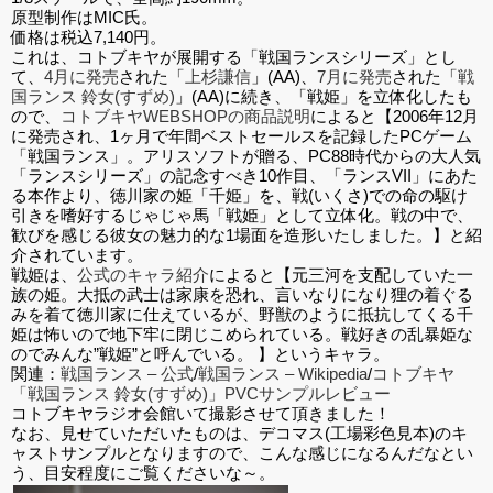
原型制作はMIC氏。
価格は税込7,140円。
これは、コトブキヤが展開する「戦国ランスシリーズ」とし
て、
4月に発売
された「
上杉謙信
」(AA)、
7月に発売
された「
戦
国ランス 鈴女(すずめ)
」(AA)に続き、「戦姫」を立体化したも
ので、
コトブキヤWEBSHOPの商品説明
によると【2006年12月
に発売され、1ヶ月で年間ベストセールスを記録したPCゲーム
「戦国ランス」。アリスソフトが贈る、PC88時代からの大人気
「ランスシリーズ」の記念すべき10作目、「ランスVII」にあた
る本作より、徳川家の姫「千姫」を、戦(いくさ)での命の駆け
引きを嗜好するじゃじゃ馬「戦姫」として立体化。戦の中で、
歓びを感じる彼女の魅力的な1場面を造形いたしました。】と紹
介されています。
戦姫は、
公式のキャラ紹介
によると【元三河を支配していた一
族の姫。大抵の武士は家康を恐れ、言いなりになり狸の着ぐる
みを着て徳川家に仕えているが、野獣のように抵抗してくる千
姫は怖いので地下牢に閉じこめられている。戦好きの乱暴姫な
のでみんな”戦姫”と呼んでいる。 】というキャラ。
関連：
戦国ランス – 公式
/
戦国ランス – Wikipedia
/
コトブキヤ
「戦国ランス 鈴女(すずめ)」PVCサンプルレビュー
コトブキヤラジオ会館いて撮影させて頂きました！
なお、見せていただいたものは、デコマス(工場彩色見本)のキ
ャストサンプルとなりますので、こんな感じになるんだなとい
う、目安程度にご覧くださいな～。