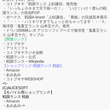
・
コトブキヤ「戦国ランス 上杉謙信」発売他
・
「いっちょ小ネタで天下統一だ！」 「いけ！いけ！僕らの戦
国ランス」の告知POP
・
ボークス 戦国A-brand「上杉謙信」「香姫」の完成見本展示
・
「・・・・ハリキリすぎてちょっと出ちゃってます・・・ﾖ」
海洋堂「鬼畜王ランス 山本五十六」発売
・
ドリパ2006秋レポ アリスソフトブースで海洋堂「鬼畜王ラン
ス 山本五十六」サンプル
【関連リンク】
・
コトブキヤ
・
アリスソフト
・
コトブキヤラジオ会館
・
戦国ランス – 公式
・
戦国ランス – Wikipedia
【ショップリンク:戦国ランス 戦姫】
・
Amazon
・
あみあみ
・
コトブキヤWEBSHOP
<!–
(C)ALICESOFT
【モバイル用ショップリンク】
戦国ランス 戦姫
・
Amazon
・
あみあみ
–>