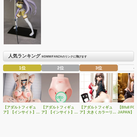
人気ランキング
※DMM/FANZAのリンクに飛びます
1位
2位
3位
4
【アダルトフィギュ
【アダルトフィギュ
【アダルトフィギュ
【Bfull FO
ア】【インサイト】肉
ア】【インサイト】ベ
ア】大きくカラーリン
JAPAN】
感少女シリーズより、
ルドール「ロゼ」1/5ス
グを変えた黒と赤の衣
をモチーフ
性処理トイレの峰川さ
ケールフィギュア専用
装で再登場！ネイティ
ジナルフィ
んが1/5スケールフィギ
「秘密のオプションパ
ブ新作エロフィギュア
ルドール「
ュアで新登場。
ーツ」が登場です。
「みことあけみオリジ
着ver.が1
ナルキャラクター 新装
新登場！