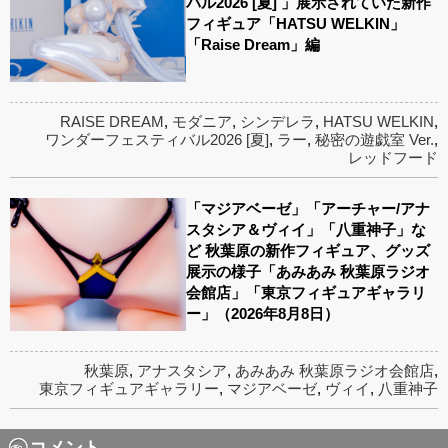
バル2026 [夏] 」展示されていた新作
フィギュア「HATSU WELKIN」
「Raise Dream」編
RAISE DREAM
,
モダニア
,
シンデレラ
,
HATSU WELKIN
,
ワンダーフェスティバル2026 [夏]
,
ラー
,
秘密の遊戯室 Ver.
,
レッドフード
「マジアベーゼ」「アーチャー/アナ
スタシア＆ヴィイ」「八重神子」な
ど 秋葉原の新作フィギュア、グッズ
展示の様子「あみあみ 秋葉原ラジオ
会館店」「東京フィギュアギャラリ
ー」（2026年8月8日）
秋葉原
,
アナスタシア
,
あみあみ 秋葉原ラジオ会館店
,
東京フィギュアギャラリー
,
マジアベーゼ
,
ヴィイ
,
八重神子
コメント