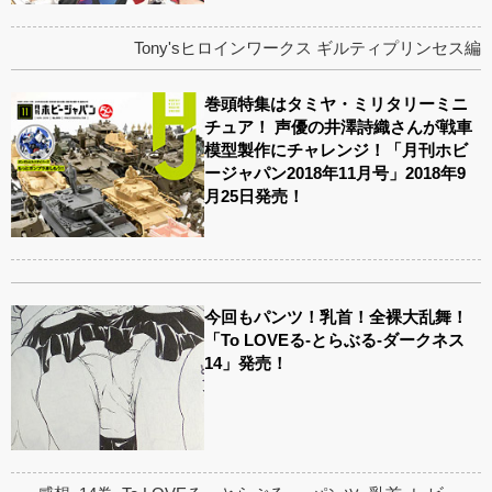
Tony'sヒロインワークス ギルティプリンセス編
巻頭特集はタミヤ・ミリタリーミニ
チュア！ 声優の井澤詩織さんが戦車
模型製作にチャレンジ！「月刊ホビ
ージャパン2018年11月号」2018年9
月25日発売！
今回もパンツ！乳首！全裸大乱舞！
「To LOVEる-とらぶる-ダークネス
14」発売！