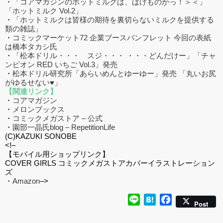
・
「コアマガジンのホットミルクは、ばけものかっ！＞＜」
「ホットミルク Vol.2」
・
「ホットミルクは皆様の期待を裏切らないミルクを提供する
類の雑誌」
・
コミックマーケット72 企業ブースパンフレット 今回の表紙
は橋本タカシ氏
・
「松本ドリル・・・ スジ・・・ ・・・どんだけー」「チャ
ンピオン RED いちご Vol.3」発売
・
松本ドリル研究所「あらいめんとゆーゆー」発売 「丸いお尻
がゆるせない♥」
【関連リンク】
・
コアマガジン
・
メロンブックス
・
コミックメガストア – 公式
・
園部一晶氏blog – RepetitionLife
(C)KAZUKI SONOBE
<!–
【モバイル用ショップリンク】
COVER GIRLS コミックメガストアカバーイラストレーション
ズ
・
Amazon
–>
Line
Hatena
Facebook
Post