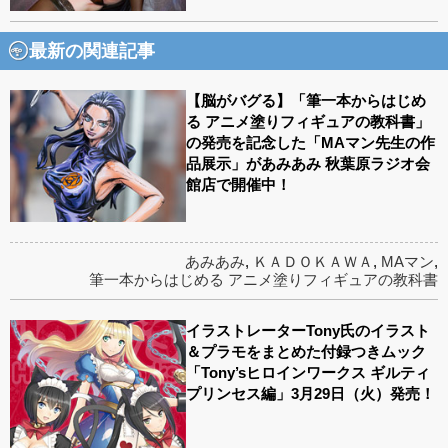
最新の関連記事
【脳がバグる】「筆一本からはじめ
る アニメ塗りフィギュアの教科書」
の発売を記念した「MAマン先生の作
品展示」があみあみ 秋葉原ラジオ会
館店で開催中！
あみあみ
,
ＫＡＤＯＫＡＷＡ
,
MAマン
,
筆一本からはじめる アニメ塗りフィギュアの教科書
イラストレーターTony氏のイラスト
＆プラモをまとめた付録つきムック
「Tony’sヒロインワークス ギルティ
プリンセス編」3月29日（火）発売！