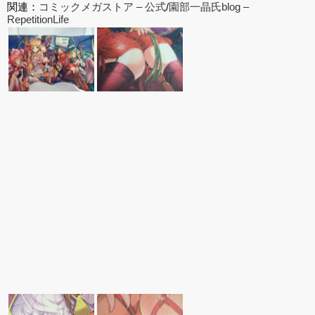
関連：
コミックメガストア – 公式
/
園部一晶氏blog –
RepetitionLife