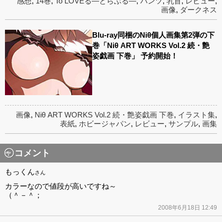
感想
,
14巻
,
To LOVEる―とらぶる―
,
パンツ
,
乳首
,
レビュー
,
画像
,
ダークネス
Blu-ray同梱のNiθ個人画集第2弾の下
巻「Niθ ART WORKS Vol.2 続・艶
姿戯画 下巻」 予約開始！
画像
,
Niθ ART WORKS Vol.2 続・艶姿戯画 下巻
,
イラスト集
,
表紙
,
ホビージャパン
,
レビュー
,
サンプル
,
画集
コメント
もっくん
さん
カラーなので値段が高いですね～
（＾－＾；
2008年6月18日 12:49