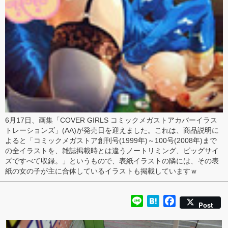
6月17日、画集「
COVER GIRLS コミックメガストアカバーイラス
トレーションズ
」(AA)が発売日を迎えました。これは、
商品説明
に
よると「コミックメガストア創刊号(1999年)～100号(2008年)まで
の全イラストを、雑誌掲載時とは違うノートリミング、ビッグサイ
ズですべて収録。」というもので、
表紙イラストの隣
には、その表
紙の女の子が
主に合体しているイラスト
も掲載していますｗ
Line
Hatena
Facebook
Post