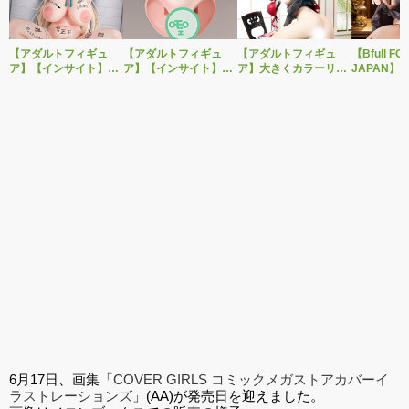
【アダルトフィギュ
【アダルトフィギュ
【アダルトフィギュ
【Bfull FO
ア】【インサイト】肉
ア】【インサイト】ベ
ア】大きくカラーリン
JAPAN】
感少女シリーズより、
ルドール「ロゼ」1/5ス
グを変えた黒と赤の衣
をモチーフ
性処理トイレの峰川さ
ケールフィギュア専用
装で再登場！ネイティ
ジナルフィ
んが1/5スケールフィギ
「秘密のオプションパ
ブ新作エロフィギュア
ルドール「
ュアで新登場。
ーツ」が登場です。
「みことあけみオリジ
着ver.が1
ナルキャラクター 新装
新登場！
版 文学少女」
6月17日、画集「
COVER GIRLS コミックメガストアカバーイ
ラストレーションズ
」(AA)が発売日を迎えました。