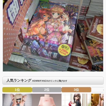
人気ランキング
※DMM/FANZAのリンクに飛びます
1位
2位
3位
4