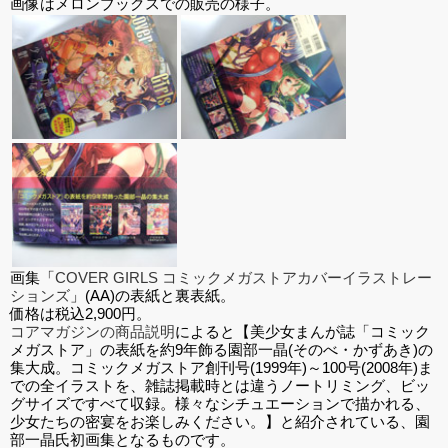
画像はメロンブックスでの販売の様子。
画集「
COVER GIRLS コミックメガストアカバーイラストレー
ションズ
」(AA)の表紙と裏表紙。
価格は税込2,900円。
コアマガジンの商品説明
によると【美少女まんが誌「コミック
メガストア」の表紙を約9年飾る園部一晶(そのべ・かずあき)の
集大成。コミックメガストア創刊号(1999年)～100号(2008年)ま
での全イラストを、雑誌掲載時とは違うノートリミング、ビッ
グサイズですべて収録。様々なシチュエーションで描かれる、
少女たちの密宴をお楽しみください。】と紹介されている、園
部一晶氏初画集となるものです。