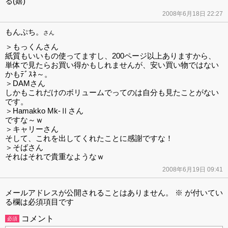
る(嬉)
2008年6月18日 22:27
もんぷち。
さん
＞もっくんさん
紙質もいいもの使ってますし、200ページ以上ありますから、
単体で見たらお買い得かもしれませんが、安い買い物ではない
かもﾃﾞｽﾈ～。
＞DAMさん
しかもこれだけのボリュームでってのは自分も見たことがない
です。
＞Hamakko Mk-Ⅱさん
ですな～ｗ
＞キャリーさん
そして、これを出してくれたことに感謝ですな！
＞そばさん
それはそれで貴重なようなｗ
2008年6月19日 09:41
メールアドレスが公開されることはありません。
※
が付いてい
る欄は必須項目です
コメント
必須