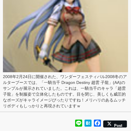
2008年2月24日に開催された、
ワンダーフェスティバル2008冬
のア
ルターブースでは、「
一騎当千 Dragon Destiny 趙雲 子龍
」(AA)の
サンプルが展示されていました。これは、一騎当千のキャラ「趙雲
子龍」を制服姿で立体化したものです。目を閉じ、
美しくも威圧的
なポーズ
がキャライメージぴったりですね！
メリハリのあるムッチ
リボディ
もしっかりと再現されていますｗ
Line
Hatena
Facebook
Post