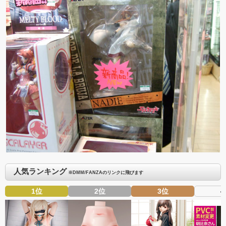
人気ランキング
※DMM/FANZAのリンクに飛びます
1位
2位
3位
4