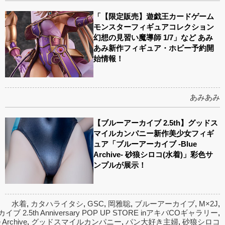
「【限定販売】遊戯王カードゲーム
モンスターフィギュアコレクション
幻想の見習い魔導師 1/7」など あみ
あみ新作フィギュア・ホビー予約開
始情報！
あみあみ
【ブルーアーカイブ 2.5th】グッドス
マイルカンパニー新作美少女フィギ
ュア「ブルーアーカイブ -Blue
Archive- 砂狼シロコ(水着)」彩色サ
ンプルが展示！
水着
,
カタハライタシ
,
GSC
,
岡雅聡
,
ブルーアーカイブ
,
M×2J
,
 2.5th Anniversary POP UP STORE inアキバCOギャラリー
,
 Archive
,
グッドスマイルカンパニー
,
パン大好き主婦
,
砂狼シロコ