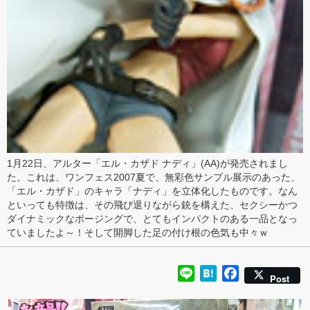
1月22日、
アルター
「
エル・カザド ナディ
」(AA)が発売されまし
た。これは、
ワンフェス2007夏
で、
無彩色サンプル展示
のあった、
「
エル・カザド
」のキャラ「ナディ」を立体化したものです。なん
といっても特徴は、その飛び退りながら銃を構えた、
セクシーかつ
ダイナミックなポージング
で、とてもインパクトのある一品となっ
ていましたよ～！そして
開脚した足の付け根
の色気も中々ｗ
Line
Hatena
Facebook
Post