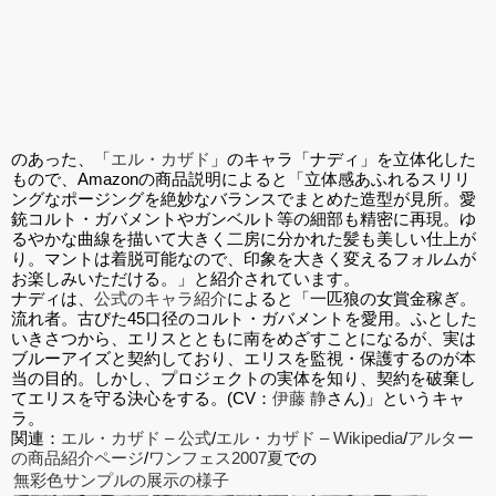
のあった、「
エル・カザド
」のキャラ「ナディ」を立体化した
もので、Amazonの商品説明によると「立体感あふれるスリリ
ングなポージングを絶妙なバランスでまとめた造型が見所。愛
銃コルト・ガバメントやガンベルト等の細部も精密に再現。ゆ
るやかな曲線を描いて大きく二房に分かれた髪も美しい仕上が
り。マントは着脱可能なので、印象を大きく変えるフォルムが
お楽しみいただける。」と紹介されています。
ナディは、
公式のキャラ紹介
によると「一匹狼の女賞金稼ぎ。
流れ者。古びた45口径のコルト・ガバメントを愛用。ふとした
いきさつから、エリスとともに南をめざすことになるが、実は
ブルーアイズと契約しており、エリスを監視・保護するのが本
当の目的。しかし、プロジェクトの実体を知り、契約を破棄し
てエリスを守る決心をする。(CV：
伊藤 静
さん)」というキャ
ラ。
関連：
エル・カザド – 公式
/
エル・カザド – Wikipedia
/
アルター
の商品紹介ページ
/
ワンフェス2007夏
での
無彩色サンプルの展示の様子