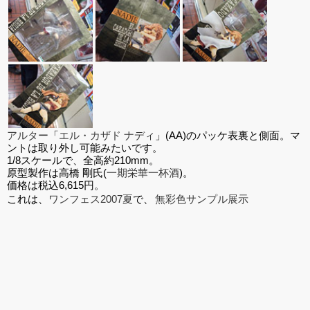
アルター
「
エル・カザド ナディ
」(AA)のパッケ表裏と側面。マ
ントは取り外し可能みたいです。
1/8スケールで、全高約210mm。
原型製作は高橋 剛氏(
一期栄華一杯酒
)。
価格は税込6,615円。
これは、
ワンフェス2007夏
で、
無彩色サンプル展示