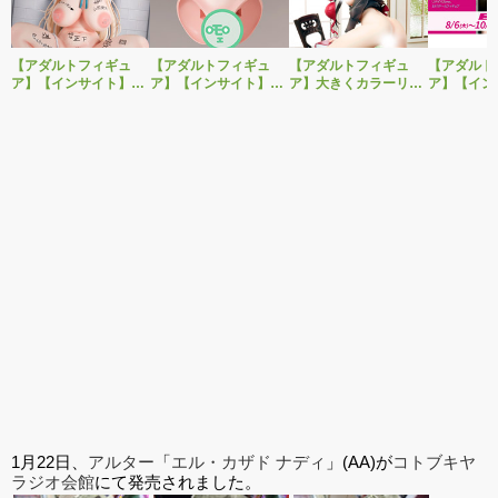
【アダルトフィギュ
【アダルトフィギュ
【アダルトフィギュ
【アダルト
ア】【インサイト】肉
ア】【インサイト】ベ
ア】大きくカラーリン
ア】【イン
感少女シリーズより、
ルドール「ロゼ」1/5ス
グを変えた黒と赤の衣
「肉感少女
性処理トイレの峰川さ
ケールフィギュア専用
装で再登場！ネイティ
朝比奈さん
んが1/5スケールフィギ
「秘密のオプションパ
ブ新作エロフィギュア
ver.」が
ュアで新登場。
ーツ」が登場です。
「みことあけみオリジ
変更し二次
ナルキャラクター 新装
版 文学少女」
1月22日、
アルター
「
エル・カザド ナディ
」(AA)が
コトブキヤ
ラジオ会館
にて発売されました。