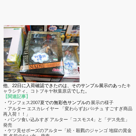
他、22日に入荷確認できたのは、そのサンプル展示のあった
キ
ャラシティ
、
コトブキヤ秋葉原店
でした。
【関連記事】
・
ワンフェス2007夏
での無彩色サンプルの
展示の様子
・
アルター エスカレイヤー 「変わらずおパ○チュ すごすぎ商品
再入荷！！」
・
パンツ食い込みすぎ アルター「コスモス4」と「デス先生」
発売
・
ケツ見せポーズのアルター「続・殺戮のジャンゴ 地獄の賞金
首 名前のない女」発売