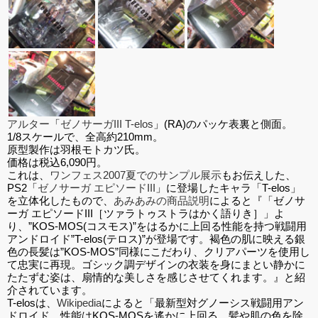
アルター
「
ゼノサーガIII T-elos
」(RA)のパッケ表裏と側面。
1/8スケールで、全高約210mm。
原型製作は羽根モトカツ氏。
価格は税込6,090円。
これは、
ワンフェス2007夏でのサンプル展示
もお伝えした、
PS2「
ゼノサーガ エピソードIII
」に登場したキャラ「T-elos」
を立体化したもので、
あみあみの商品説明
によると『「ゼノサ
ーガ エピソードIII［ツァラトゥストラはかく語りき］」よ
り、”KOS-MOS(コスモス)”をはるかに上回る性能を持つ戦闘用
アンドロイド”T-elos(テロス)”が登場です。褐色の肌に映える銀
色の長髪は”KOS-MOS”同様にこだわり、クリアパーツを使用し
て忠実に再現。ゴシック調デザインの衣装を身にまとい静かに
たたずむ姿は、扇情的な美しさを感じさせてくれます。』と紹
介されています。
T-elosは、
Wikipedia
によると「最新型対グノーシス戦闘用アン
ドロイド。性能はKOS-MOSを遙かに上回る。髪や肌の色を除