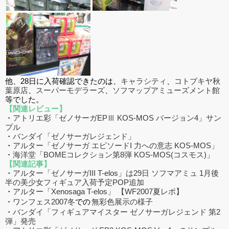
他、28日に入荷確認できたのは、
キャラシティ
、
コトブキヤ秋
葉原店
、
スーパーモデラーズ
、
ソフマップアミューズメント館
等でした。
【関連レビュー】
・
アトリエ彩「ゼノサーガEPⅢ KOS-MOS バージョン4」サン
プル
・
バンダイ「ゼノサーガレジェンド」
・
アルター「ゼノサーガ エピソードI 力への意志 KOS-MOS」
・
海洋堂「BOMEコレクション第8弾 KOS-MOS(コスモス)」
【関連記事】
・
アルター「ゼノサーガIII T-elos」は29日 ソフマアミュ 1月後
半の美少女フィギュア入荷予定POP追加
・
アルター「Xenosaga T-elos」 【WF2007夏レポ】
・
ワンフェス2007冬
での
無彩色展示の様子
・
バンダイ「フィギュアマイスター ゼノサーガレジェンド 第2
弾」発売