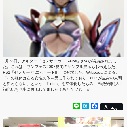
1月28日、
アルター
「
ゼノサーガIII T-elos
」(RA)が発売されまし
た。これは、
ワンフェス2007夏でのサンプル展示
もお伝えした、
PS2「
ゼノサーガ エピソードIII
」に登場した、
Wikipedia
によると
「その躯体はある女性の体を元に作られており、80%が生身の人間
と変わらない」という「T-elos」を立体化したもの。再現が難しい
褐色肌を見事に再現してました！あと
ケツ
も！ｗ
Line
Hatena
Facebook
Post