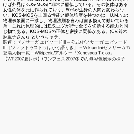
けば外見はKOS-MOSに非常に酷似している。その躯体はある
女性の体を元に作られており、80%が生身の人間と変わらな
い。KOS-MOSを上回る性能と躯体強度を持つのは、U.M.N.の
物理事象面に干渉し、物理法則を言わば書き換えて動いている
為。これは原理的にはE.S.ユダが持つ全てを切断する能力と同
じ物である。KOS-MOSの正体と密接に関係がある。(CV:
鈴木
麻里子
さん)」というキャラ。
関連：
ゼノサーガ エピソードIII – 公式
/
ゼノサーガ エピソード
III［ツァラトゥストラはかく語りき］ – Wikipedia
/
ゼノサーガの
登場人物一覧 – Wikipedia
/
アルター「Xenosaga T-elos」
【WF2007夏レポ】
/
ワンフェス2007冬
での
無彩色展示の様子