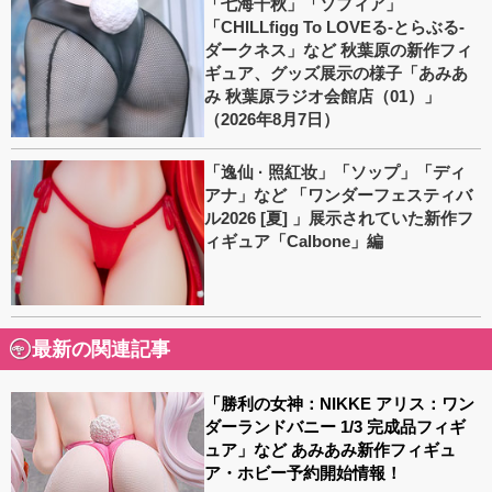
「七海千秋」「ソフィア」
「CHILLfigg To LOVEる-とらぶる-
ダークネス」など 秋葉原の新作フィ
ギュア、グッズ展示の様子「あみあ
み 秋葉原ラジオ会館店（01）」
（2026年8月7日）
「逸仙 · 照紅妆」「ソップ」「ディ
アナ」など 「ワンダーフェスティバ
ル2026 [夏] 」展示されていた新作フ
ィギュア「Calbone」編
最新の関連記事
「勝利の女神：NIKKE アリス：ワン
ダーランドバニー 1/3 完成品フィギ
ュア」など あみあみ新作フィギュ
ア・ホビー予約開始情報！