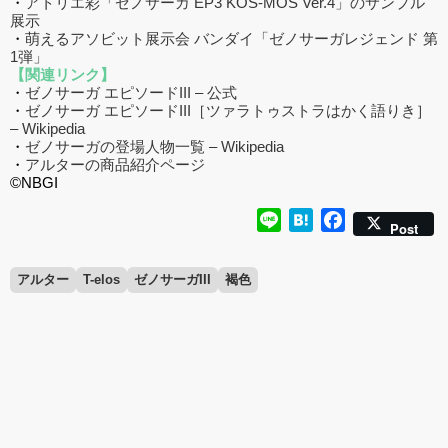
・
アトリエ彩「ゼノサーガ EP3 KOS-MOS Ver.4」のサンプル
展示
・
萌えるアソビット展示会 バンダイ「ゼノサーガレジェンド 第
1弾」
【関連リンク】
・
ゼノサーガ エピソードIII – 公式
・
ゼノサーガ エピソードIII［ツァラトゥストラはかく語りき］
– Wikipedia
・
ゼノサーガの登場人物一覧 – Wikipedia
・
アルターの商品紹介ページ
©NBGI
Line
Hatena
Facebook
Post
アルター
T-elos
ゼノサーガIII
褐色