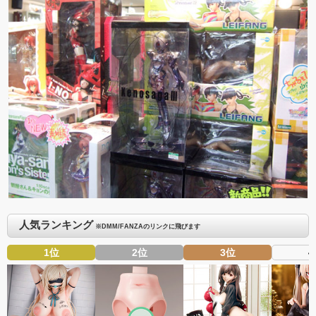
人気ランキング
※DMM/FANZAのリンクに飛びます
1位
2位
3位
4