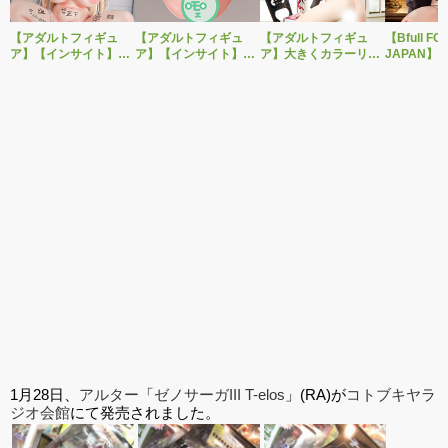
【アダルトフィギュ
【アダルトフィギュ
【アダルトフィギュ
【Bfull FO
ア】【インサイト】肉
ア】【インサイト】ベ
ア】大きくカラーリン
JAPAN】
感少女シリーズより、
ルドール「ロゼ」1/5ス
グを変えた黒と赤の衣
をモチーフ
性処理トイレの峰川さ
ケールフィギュア専用
装で再登場！ネイティ
ジナルフィ
んが1/5スケールフィギ
「秘密のオプションパ
ブ新作エロフィギュア
ルドール「
ュアで新登場。
ーツ」が登場です。
「みことあけみオリジ
着ver.が1
ナルキャラクター 新装
新登場！
版 文学少女」
1月28日、
アルター
「
ゼノサーガIII T-elos
」(RA)が
コトブキヤラ
ジオ会館
にて発売されました。