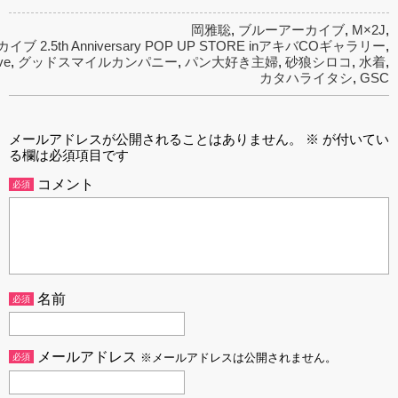
岡雅聡
,
ブルーアーカイブ
,
M×2J
,
 2.5th Anniversary POP UP STORE inアキバCOギャラリー
,
ve
,
グッドスマイルカンパニー
,
パン大好き主婦
,
砂狼シロコ
,
水着
,
カタハライタシ
,
GSC
メールアドレスが公開されることはありません。
※
が付いてい
る欄は必須項目です
コメント
必須
名前
必須
メールアドレス
必須
※メールアドレスは公開されません。