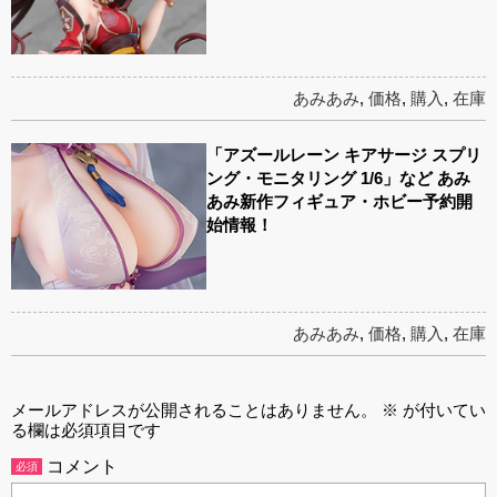
あみあみ
,
価格
,
購入
,
在庫
「アズールレーン キアサージ スプリ
ング・モニタリング 1/6」など あみ
あみ新作フィギュア・ホビー予約開
始情報！
あみあみ
,
価格
,
購入
,
在庫
メールアドレスが公開されることはありません。
※
が付いてい
る欄は必須項目です
コメント
必須