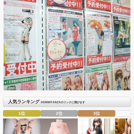
人気ランキング
※DMM/FANZAのリンクに飛びます
1位
2位
3位
4