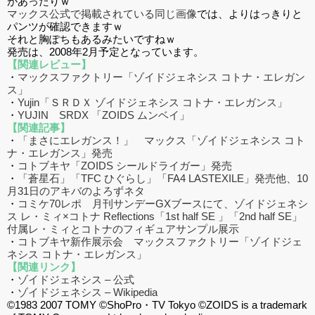
があったりｗ
マックス公式で掲載されている同じ画像
では、よりはっきりと
パンツが確認できますｗ
それと胸ぽちもあるみたいですねｗ
発売は、2008年2月予定となっています。
【関連レビュー】
・
マックスファクトリー「ゾイドジェネシス コトナ・エレガン
ス」
・
Yujin「ＳＲＤＸ ゾイドジェネシス コトナ・エレガンス」
・
YUJIN SRDX 「ZOIDS ムンベイ」
【関連記事】
・
「まさにエレガンス！」 マックス「ゾイドジェネシス コト
ナ・エレガンス」発売
・
コトブキヤ「ZOIDS シールドライガー」発売
・
「蒼星石」「TFC ひぐらし」「FA4 LASTEXILE」発売他、10
月31日のアキバのよろずネタ
・
コミケ70レポ 月刊サンデーGXブースにて、ゾイドジェネシ
ス レ・ミィ×コトナ Reflections「1st half SE 」「2nd half SE」
付属レ・ミィとコトナのフィギュアサンプル展示
・
コトブキヤ新作展示会 マックスファクトリー「ゾイドジェ
ネシス コトナ・エレガンス」
【関連リンク】
・
ゾイドジェネシス – 公式
・
ゾイドジェネシス – Wikipedia
©1983 2007 TOMY ©ShoPro・TV Tokyo ©ZOIDS is a trademark