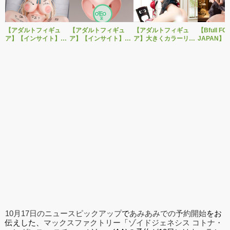
【アダルトフィギュ
【アダルトフィギュ
【アダルトフィギュ
【Bfull FO
ア】【インサイト】肉
ア】【インサイト】ベ
ア】大きくカラーリン
JAPAN】
感少女シリーズより、
ルドール「ロゼ」1/5ス
グを変えた黒と赤の衣
をモチーフ
性処理トイレの峰川さ
ケールフィギュア専用
装で再登場！ネイティ
ジナルフィ
んが1/5スケールフィギ
「秘密のオプションパ
ブ新作エロフィギュア
ルドール「
ュアで新登場。
ーツ」が登場です。
「みことあけみオリジ
着ver.が1
ナルキャラクター 新装
新登場！
版 文学少女」
10月17日のニュースピックアップ
で
あみあみでの予約開始
をお
伝えした、
マックスファクトリー
「
ゾイドジェネシス コトナ・