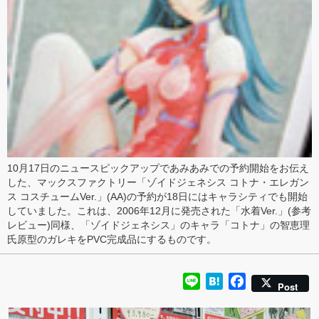
10月17日のニュースピックアップ
で
あみあみでの予約開始
をお伝え
した、
マックスファクトリー
「
ゾイドジェネシス コトナ・エレガン
ス コスチュームVer.
」(AA)の予約が18日には
キャラシティ
でも開始
していました。これは、
2006年12月に発売
された「水着Ver.」(
参考
レビュー
)同様、「
ゾイドジェネシス
」のキャラ「コトナ」の智恵理
氏原型のガレキをPVC完成品にするものです。
Line
Hatena
Facebook
Post