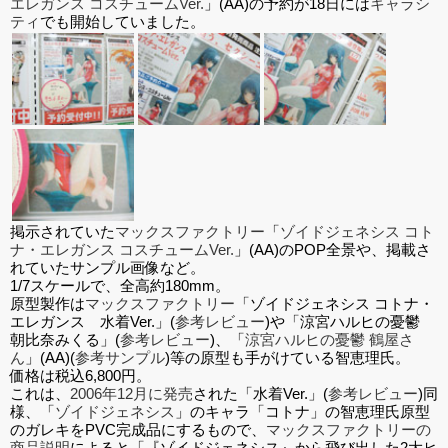
エレガンス コスチュームVer.
」(AA)の予約が18日には
キャラシ
ティ
でも開始していました。
掲示されていた
マックスファクトリー
「
ゾイドジェネシス コト
ナ・エレガンス コスチュームVer.
」(AA)のPOP全景や、掲載さ
れていたサンプル画像など。
1/7スケールで、全高約180mm。
原型製作は
マックスファクトリー
「ゾイドジェネシス コトナ・
エレガンス 水着Ver.」(
参考レビュー
)や「涼宮ハルヒの憂鬱
朝比奈みくる」(
参考レビュー
)、「
涼宮ハルヒの憂鬱 鶴屋さ
ん
」(AA)(
参考サンプル
)等の原型も手がけている智恵理氏。
価格は税込6,800円。
これは、
2006年12月に発売
された「水着Ver.」(
参考レビュー
)同
様、「
ゾイドジェネシス
」のキャラ「コトナ」の智恵理氏原型
のガレキをPVC完成品にするもので、
マックスファクトリーの
商品説明
によると「『ゾイドジェネシス』から飛び出した2大ヒ