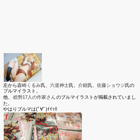
左から
森崎くるみ
氏、
六道神士
氏、
介錯
氏、
佐藤ショウジ
氏の
ブルマイラスト。
他、
総勢17人の作家さん
のブルマイラストが掲載されていまし
た。
やはりブルマは(ﾟ∀ﾟ)ｲｲｯ!!