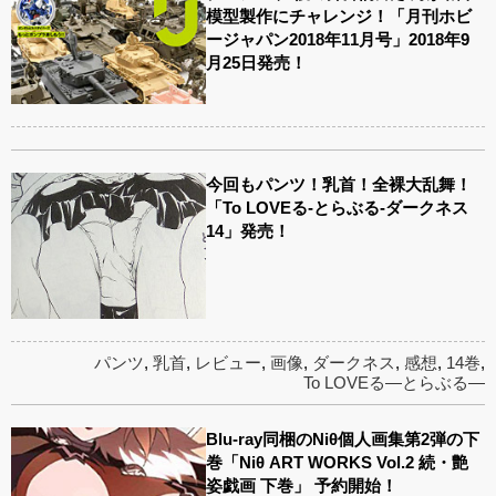
模型製作にチャレンジ！「月刊ホビ
ージャパン2018年11月号」2018年9
月25日発売！
今回もパンツ！乳首！全裸大乱舞！
「To LOVEる-とらぶる-ダークネス
14」発売！
パンツ
,
乳首
,
レビュー
,
画像
,
ダークネス
,
感想
,
14巻
,
To LOVEる―とらぶる―
Blu-ray同梱のNiθ個人画集第2弾の下
巻「Niθ ART WORKS Vol.2 続・艶
姿戯画 下巻」 予約開始！