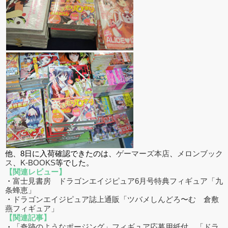
他、8日に入荷確認できたのは、
ゲーマーズ本店
、
メロンブック
ス
、
K-BOOKS
等でした。
【関連レビュー】
・
富士見書房 ドラゴンエイジピュア6月号特典フィギュア「九
条蜂恵」
・
ドラゴンエイジピュア誌上通販「ツバメしんどろ〜む 倉敷
燕フィギュア」
【関連記事】
・
「奇跡のようなポージング」フィギュア応募用紙付 「ドラ