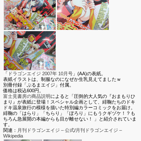
「
ドラゴンエイジ 2007年 10月号
」(AA)の表紙。
表紙イラストは、制服なのになぜか生乳見えてましたｗ
別冊付録「ぶるまエイジ」付属。
価格は税込600円。
富士見書房の商品説明
によると「圧倒的大人気の『おまもりひ
まり』が表紙に登場！スペシャル企画として、緋鞠たちのドキ
ドキ温泉旅行の模様を描いた特別編カラーコミックをお届け。
緋鞠の「はらり」「ちらり」「ぽろり」にもうクギヅケ！？も
ちろん急展開の本編からも目が離せない！ 」と紹介されていま
す。
関連：
月刊ドラゴンエイジ – 公式
/
月刊ドラゴンエイジ –
Wikipedia