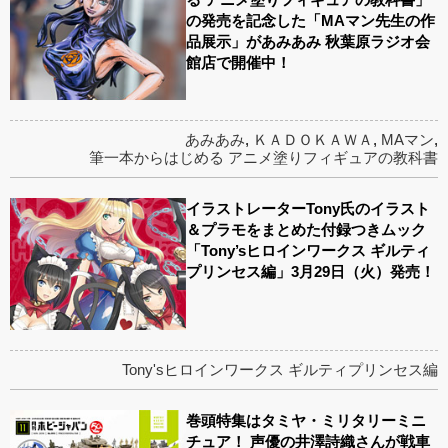
の発売を記念した「MAマン先生の作
品展示」があみあみ 秋葉原ラジオ会
館店で開催中！
あみあみ
,
ＫＡＤＯＫＡＷＡ
,
MAマン
,
筆一本からはじめる アニメ塗りフィギュアの教科書
イラストレーターTony氏のイラスト
＆プラモをまとめた付録つきムック
「Tony’sヒロインワークス ギルティ
プリンセス編」3月29日（火）発売！
Tony'sヒロインワークス ギルティプリンセス編
巻頭特集はタミヤ・ミリタリーミニ
チュア！ 声優の井澤詩織さんが戦車