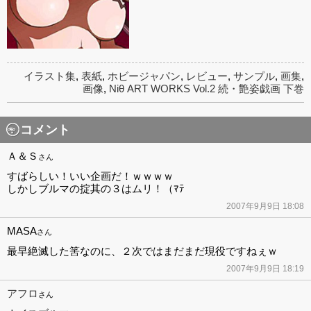
イラスト集
,
表紙
,
ホビージャパン
,
レビュー
,
サンプル
,
画集
,
画像
,
Niθ ART WORKS Vol.2 続・艶姿戯画 下巻
コメント
Ａ＆Ｓ
さん
すばらしい！いい企画だ！ｗｗｗｗ
しかしブルマの掟其の３はムリ！（ﾏﾃ
2007年9月9日 18:08
MASA
さん
最早絶滅した筈なのに、２次ではまだまだ現役ですねぇｗ
2007年9月9日 18:19
アフロ
さん