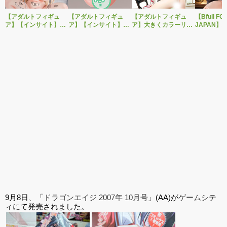
【アダルトフィギュ
【アダルトフィギュ
【アダルトフィギュ
【Bfull FO
ア】【インサイト】肉
ア】【インサイト】ベ
ア】大きくカラーリン
JAPAN】
感少女シリーズより、
ルドール「ロゼ」1/5ス
グを変えた黒と赤の衣
をモチーフ
性処理トイレの峰川さ
ケールフィギュア専用
装で再登場！ネイティ
ジナルフィ
んが1/5スケールフィギ
「秘密のオプションパ
ブ新作エロフィギュア
ルドール「
ュアで新登場。
ーツ」が登場です。
「みことあけみオリジ
着ver.が1
ナルキャラクター 新装
新登場！
版 文学少女」
9月8日、「
ドラゴンエイジ 2007年 10月号
」(AA)が
ゲームシテ
ィ
にて発売されました。