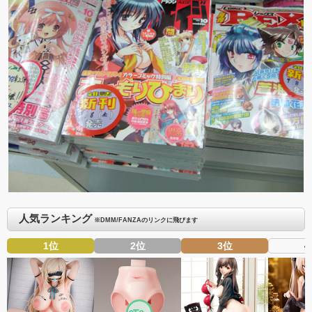
人気ランキング
※DMM/FANZAのリンクに飛びます
1位
2位
3位
4