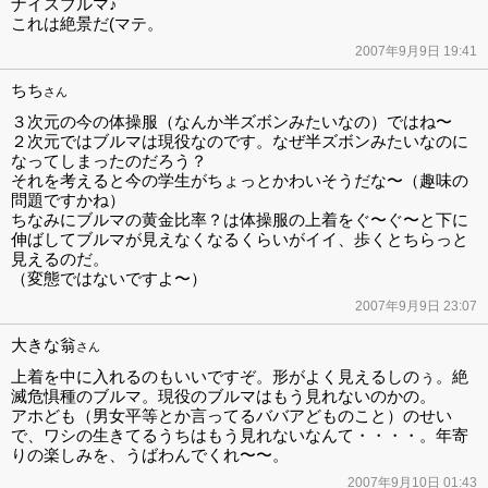
ナイスブルマ♪
これは絶景だ(マテ。
2007年9月9日 19:41
ちち
さん
３次元の今の体操服（なんか半ズボンみたいなの）ではね〜
２次元ではブルマは現役なのです。なぜ半ズボンみたいなのに
なってしまったのだろう？
それを考えると今の学生がちょっとかわいそうだな〜（趣味の
問題ですかね）
ちなみにブルマの黄金比率？は体操服の上着をぐ〜ぐ〜と下に
伸ばしてブルマが見えなくなるくらいがイイ、歩くとちらっと
見えるのだ。
（変態ではないですよ〜）
2007年9月9日 23:07
大きな翁
さん
上着を中に入れるのもいいですぞ。形がよく見えるしのぅ。絶
滅危惧種のブルマ。現役のブルマはもう見れないのかの。
アホども（男女平等とか言ってるババアどものこと）のせい
で、ワシの生きてるうちはもう見れないなんて・・・・。年寄
りの楽しみを、うばわんでくれ〜〜。
2007年9月10日 01:43