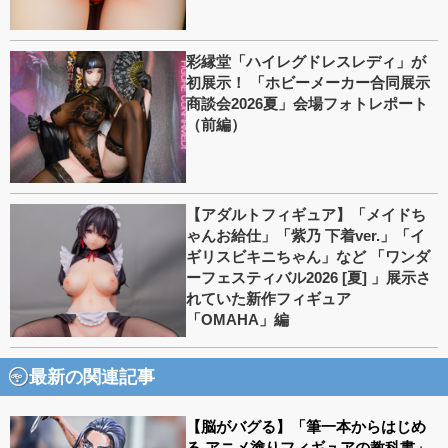
彩縁堂「ハイレグドレスレディ」が
初展示！ 「ホビーメーカー合同展示
商談会2026夏」会場フォトレポート
（前編）
【アダルトフィギュア】「メイドち
ゃんお給仕」「紫乃 下着ver.」「イ
ギリスビキニちゃん」など 「ワンダ
ーフェスティバル2026 [夏] 」展示さ
れていた新作フィギュア
「OMAHA」編
最新の関連記事
【脳がバグる】「筆一本からはじめ
る アニメ塗りフィギュアの教科書」