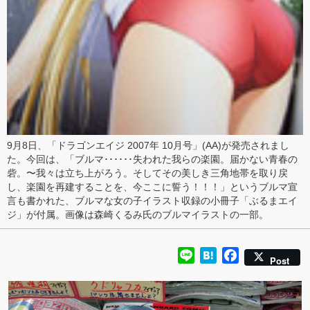
9月8日、「
ドラゴンエイジ 2007年 10月号
」(AA)が発売されまし
た。今回は、「ブルマ･･････失われた我らの楽園。届かない青春の
砦。〜我々は立ち上がろう。そしてその美しき三角地帯を取り戻
し、楽園を再建することを、今ここに誓う！！！」という
ブルマ宣
言
も書かれた、ブルマな女の子イラスト収録の小冊子「ぶるまエイ
ジ」が付属。画像は
森崎くるみ
氏のブルマイラストの一部。
Line
Hatena
Facebook
Post