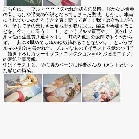
こちらは、「ブルマ･･････失われた我らの楽園。届かない青春
の砦。もはや過去の伝説となってしまった聖域。しかし、本当
にそれでいいのだろうか？否！断じて否！！我々は立ち上がろ
う。そしてその美しき三角地帯を取り戻し、楽園を再建するこ
とを、今ここに誓う！！！」というブルマ宣言や、「其の1 ブ
ルマ愛は生涯貫き通すべす。 其の2 色別の派閥で争うべから
ず。 其の3 眺めてもゆめゆめ触れることなかれ。」というブ
ルマの掟(?)も書かれた、ブルマな女の子イラスト収録の小冊子
「描き下ろしカラーイラストコレクションVol.3 ぶるまエイジ」
の表紙と裏表紙。
中はイラストと、その隣のページに作者さんのコメントといっ
た感じの構成。