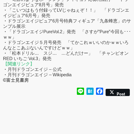
ゴンエイジピュア8月号」発売
・
「こいつはもう付録ってLVじゃねぇぞ！！」 「ドラゴンエ
イジピュア6月号」発売
・
ドラゴンエイジピュア6月号特典フィギュア「九条蜂恵」のサ
ンプル展示
・
「ドラゴンエイジPureVol.2」発売 「さすが”Pure”今回も･･･
ｗｗ」
・
ドラゴンエイジ５月号発売 「てかこれｗいいのかｗｗいろ
んなとこあぶないんですけどｗｗ」
・
「松本ドリル… スジ… …どんだけー」 「チャンピオン
RED いちご Vol.3」発売
【関連リンク】
・
月刊ドラゴンエイジ – 公式
・
月刊ドラゴンエイジ – Wikipedia
©富士見書房
Line
Hatena
Facebook
Post