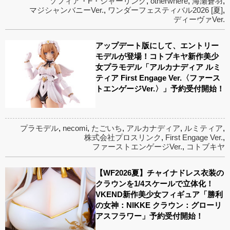
ソフィア・F・シャーリング
,
otherwhere
,
海瀬蒼羽
,
マジシャンバニーVer.
,
ワンダーフェスティバル2026 [夏]
,
ディーヴァVer.
アップデート版にして、エントリー
モデルが登場！コトブキヤ新作美少
女プラモデル「アルカナディア ルミ
ティア First Engage Ver.〈ファース
トエンゲージVer.〉」予約受付開始！
プラモデル
,
necomi
,
たごいち
,
アルカナディア
,
ルミティア
,
株式会社プロスリンク
,
First Engage Ver.
,
ファーストエンゲージVer.
,
コトブキヤ
【WF2026夏】チャイナドレス衣装の
クラウンを1/4スケールで立体化！
VKEND新作美少女フィギュア「勝利
の女神：NIKKE クラウン：グローリ
アスフラワー」予約受付開始！