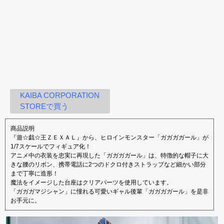
KAIBA CORPORATION
STOREで買う
商品説明
『遊☆戯☆王ＺＥＸＡＬ』から、ヒロインモンスター「ガガガガール」が
1/7スケールでフィギュア化！
アニメ中の衣装を忠実に再現した「ガガガガール」は、特徴的な帽子に大
きな腰のリボン、携帯電話に2つのドクロ付きストラップなど細かい部分
まで丁寧に造形！
魔法をイメージした台座はクリアパーツを使用しています。
「ガガガマジシャン」に憧れる可愛いギャル後輩「ガガガガール」を是非
お手元に。