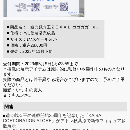
■ 商品名：「遊☆戯☆王ＺＥＸＡＬ ガガガガール」
■ 仕様：PVC塗装済完成品
■ サイズ：1/7スケールbr />
■ 価格：税込28,600円
■ 発売：2023年11月下旬
受付期間：2023年5月9日(火)23:59まで
＊掲載の展示アイテムは原則的に監修中や製作中のものとなり
ます。
実際の商品とは若干異なる場合がございますので、予めご了承
ください。
撮影：いつもの友人
文：もんぷち。
関連
■
遊☆戯☆王の連載開始25周年を記念した「KAIBA
CORPORATION STORE」がアトレ秋葉原で新作フィギュア多
数展示！