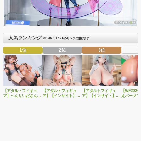
人気ランキング
※DMM/FANZAのリンクに飛びます
1位
2位
3位
4
【アダルトフィギュ
【アダルトフィギュ
【アダルトフィギュ
【WF202
ア】へんりいださんイ
ア】【インサイト】肉
ア】【インサイト】肉
えパーツで
ラストを2体セットで
感少女シリーズより、
感少女シリーズより、
OK！ベル
立体化！PURE新作美
性処理トイレの峰川さ
無邪気に誘惑してくる
作美少女フ
少女フィギュア「ひよ
んが1/5スケールフィギ
いたずらっ子「汐見弓
「Creator’s
り＆こはる」予約受付
ュアで新登場。
良（しおみゆら）」が
転生コロシ
開始！
1/6スケールフィギュア
ル・バロッ
で新登場！
付開始！