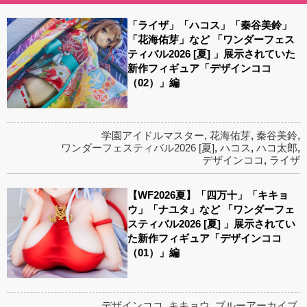
「ライザ」「ハコス」「秦谷美鈴」
「花海佑芽」など 「ワンダーフェス
ティバル2026 [夏] 」展示されていた
新作フィギュア「デザインココ
（02）」編
学園アイドルマスター
,
花海佑芽
,
秦谷美鈴
,
ワンダーフェスティバル2026 [夏]
,
ハコス
,
ハコ太郎
,
デザインココ
,
ライザ
【WF2026夏】「四万十」「キキョ
ウ」「ナユタ」など 「ワンダーフェ
スティバル2026 [夏] 」展示されてい
た新作フィギュア「デザインココ
（01）」編
デザインココ
,
キキョウ
,
ブルーアーカイブ
,