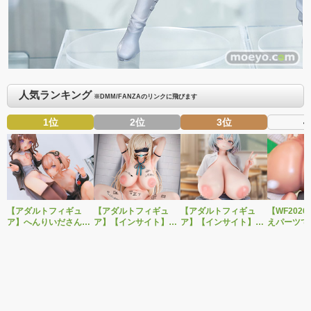
人気ランキング
※DMM/FANZAのリンクに飛びます
1位
2位
3位
4
【アダルトフィギュ
【アダルトフィギュ
【アダルトフィギュ
【WF202
ア】へんりいださんイ
ア】【インサイト】肉
ア】【インサイト】肉
えパーツで
ラストを2体セットで
感少女シリーズより、
感少女シリーズより、
OK！ベル
立体化！PURE新作美
性処理トイレの峰川さ
無邪気に誘惑してくる
作美少女フ
少女フィギュア「ひよ
んが1/5スケールフィギ
いたずらっ子「汐見弓
「Creator’s
り＆こはる」予約受付
ュアで新登場。
良（しおみゆら）」が
転生コロシ
開始！
1/6スケールフィギュア
ル・バロッ
で新登場！
付開始！