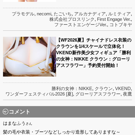
プラモデル
,
necomi
,
たごいち
,
アルカナディア
,
ルミティア
,
株式会社プロスリンク
,
First Engage Ver.
,
ファーストエンゲージVer.
,
コトブキヤ
【WF2026夏】チャイナドレス衣装の
クラウンを1/4スケールで立体化！
VKEND新作美少女フィギュア「勝利
の女神：NIKKE クラウン：グローリ
アスフラワー」予約受付開始！
勝利の女神：NIKKE
,
クラウン
,
VKEND
,
ワンダーフェスティバル2026 [夏]
,
グローリアスフラワー
,
夜鷹
コメント
はまなふう
さん
髪の毛や衣装・ブーツなどしっかり造形してありますな～