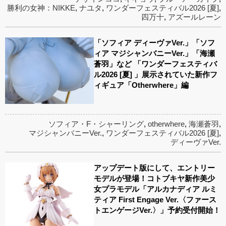
勝利の女神：NIKKE
,
ナユタ
,
ワンダーフェスティバル2026 [夏]
,
四万十
,
アズールレーン
「ソフィア ディーヴァVer.」「ソフ
ィア マジシャンバニーVer.」「海瀬
蒼羽」など 「ワンダーフェスティバ
ル2026 [夏] 」展示されていた新作フ
ィギュア「Otherwhere」編
ソフィア・F・シャーリング
,
otherwhere
,
海瀬蒼羽
,
マジシャンバニーVer.
,
ワンダーフェスティバル2026 [夏]
,
ディーヴァVer.
アップデート版にして、エントリー
モデルが登場！コトブキヤ新作美少
女プラモデル「アルカナディア ルミ
ティア First Engage Ver.〈ファース
トエンゲージVer.〉」予約受付開始！