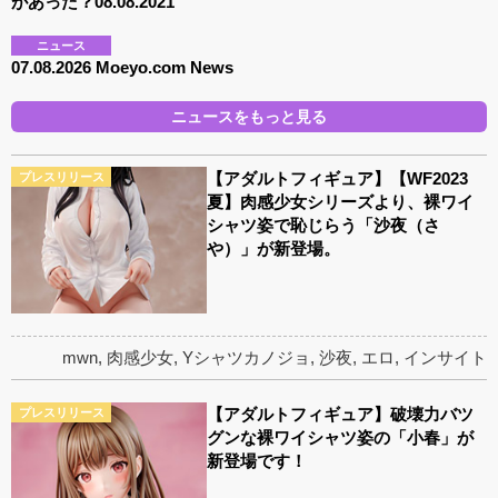
があった？08.08.2021
ニュース
07.08.2026 Moeyo.com News
ニュースをもっと見る
【アダルトフィギュア】【WF2023
プレスリリース
夏】肉感少女シリーズより、裸ワイ
シャツ姿で恥じらう「沙夜（さ
や）」が新登場。
mwn
,
肉感少女
,
Yシャツカノジョ
,
沙夜
,
エロ
,
インサイト
【アダルトフィギュア】破壊力バツ
プレスリリース
グンな裸ワイシャツ姿の「小春」が
新登場です！