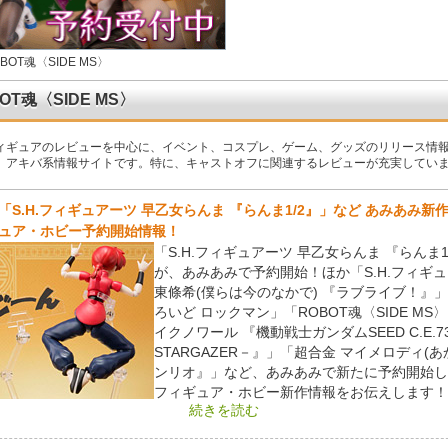
BOT魂〈SIDE MS〉
OT魂〈SIDE MS〉
ィギュアのレビューを中心に、イベント、コスプレ、ゲーム、グッズのリリース情
、アキバ系情報サイトです。特に、キャストオフに関連するレビューが充実してい
「S.H.フィギュアーツ 早乙女らんま 『らんま1/2』」など あみあみ新
ュア・ホビー予約開始情報！
「S.H.フィギュアーツ 早乙女らんま 『らんま1
が、あみあみで予約開始！ほか「S.H.フィギ
東條希(僕らは今のなかで) 『ラブライブ！』
ろいど ロックマン」「ROBOT魂〈SIDE MS〉
イクノワール 『機動戦士ガンダムSEED C.E.7
STARGAZER－』」「超合金 マイメロディ(あ
ンリオ』」など、あみあみで新たに予約開始し
フィギュア・ホビー新作情報をお伝えします！
続きを読む