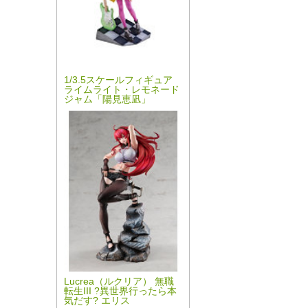
1/3.5スケールフィギュア
ライムライト・レモネード
ジャム「陽見恵凪」
Lucrea（ルクリア） 無職
転生III ?異世界行ったら本
気だす? エリス