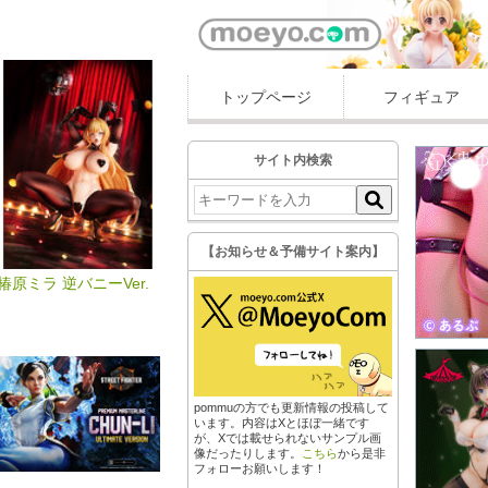
トップページ
フィギュア
サイト内検索
【お知らせ＆予備サイト案内】
椿原ミラ 逆バニーVer.
pommuの方でも更新情報の投稿して
います。内容はXとほぼ一緒です
が、Xでは載せられないサンプル画
像だったりします。
こちら
から是非
フォローお願いします！