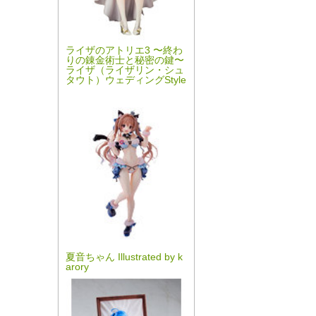
ライザのアトリエ3 〜終わ
りの錬金術士と秘密の鍵〜
ライザ（ライザリン・シュ
タウト）ウェディングStyle
夏音ちゃん Illustrated by k
arory