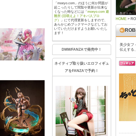
「moeyo.com」のほうに何か問題が
起こったりして閲覧や更新が出来な
くなった時などには「
moeyo.com 避
難所 (旧萌えよ！アキバ人ブロ
HOME
>
RO
グ）
」にて代理更新をしますので、
あらかじめブックマークなどしてお
いていただけますようお願いいたし
ROB
ます！
美少女フ
DMM/FANZAで発売中！
伝えする
ネイティブ取り扱いエロフィギュ
アをFANZAで予約！