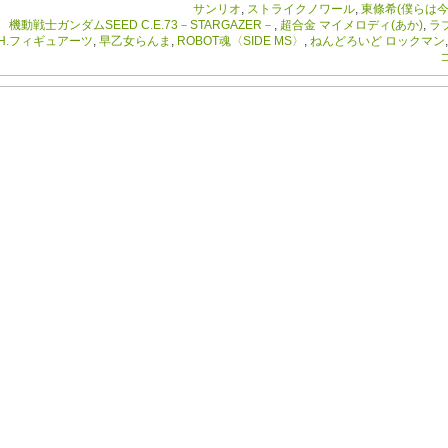
サンリオ
,
ストライクノワール
,
東條希(僕らは今
機動戦士ガンダムSEED C.E.73－STARGAZER－
,
超合金 マイメロディ(あか)
,
ラ
.H.フィギュアーツ
,
早乙女らんま
,
ROBOT魂〈SIDE MS〉
,
ねんどろいど ロックマン
コ