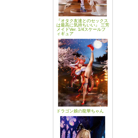
『オタク友達とのセックス
は最高に気持ちいい』 三芳
メイドVer. 1/4スケールフ
ィギュア
ドラゴン娘の龍華ちゃん