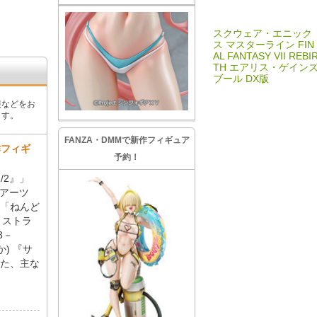
スクウェア・エニック
ス マスターライン FIN
AL FANTASY VII REBI
TH エアリス・ゲイン
ブール DX版
報などをお
ます。
FANZA・DMMで新作フィギュア
作フィギ
予約！
/2』」
ュアーツ
」「ねんど
 ストラ
3－
か) 『サ
た、主な