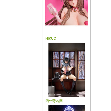
NIKUO
四ツ野若葉