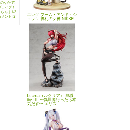
のなかで)
,
ブライブ！
,
,
らんま1/2
エレグ:ブーム・アンド・シ
メント [2]
ョック 勝利の女神:NIKKE
Lucrea（ルクリア） 無職
転生III 〜異世界行ったら本
気だす〜 エリス