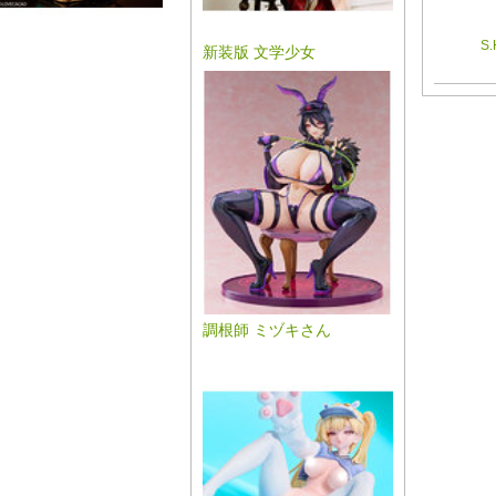
S
新装版 文学少女
調根師 ミヅキさん