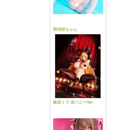
野球部ちゃん
椿原ミラ 逆バニーVer.