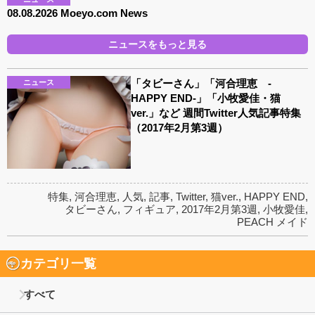
08.08.2026 Moeyo.com News
ニュースをもっと見る
「タビーさん」「河合理恵 -
ニュース
HAPPY END-」「小牧愛佳・猫
ver.」など 週間Twitter人気記事特集
（2017年2月第3週）
特集
,
河合理恵
,
人気
,
記事
,
Twitter
,
猫ver.
,
HAPPY END
,
タビーさん
,
フィギュア
,
2017年2月第3週
,
小牧愛佳
,
PEACH メイド
カテゴリ一覧
すべて