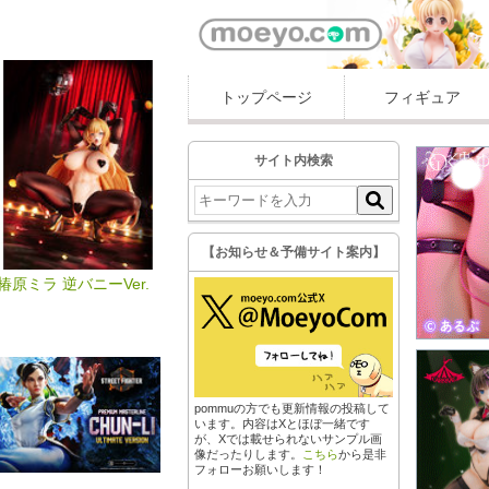
トップページ
フィギュア
サイト内検索
【お知らせ＆予備サイト案内】
椿原ミラ 逆バニーVer.
pommuの方でも更新情報の投稿して
います。内容はXとほぼ一緒です
が、Xでは載せられないサンプル画
像だったりします。
こちら
から是非
フォローお願いします！