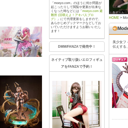
「moeyo.com」のほうに何か問題が
起こったりして閲覧や更新が出来な
くなった時などには「
moeyo.com 避
難所 (旧萌えよ！アキバ人ブロ
HOME
>
M
グ）
」にて代理更新をしますので、
あらかじめブックマークなどしてお
いていただけますようお願いいたし
Mo
ます！
美少女フ
DMM/FANZAで発売中！
伝えする
ネイティブ取り扱いエロフィギュ
アをFANZAで予約！