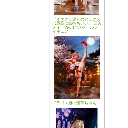
『オタク友達とのセックス
は最高に気持ちいい』 三芳
メイドVer. 1/4スケールフ
ィギュア
ドラゴン娘の龍華ちゃん