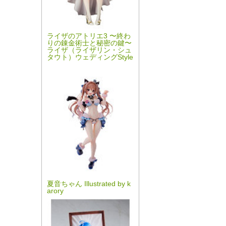
ライザのアトリエ3 〜終わ
りの錬金術士と秘密の鍵〜
ライザ（ライザリン・シュ
タウト）ウェディングStyle
夏音ちゃん Illustrated by k
arory