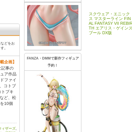
スクウェア・エニック
ス マスターライン FIN
AL FANTASY VII REBI
TH エアリス・ゲイン
ブール DX版
報などをお
ます。
FANZA・DMMで新作フィギュア
連載企画】
予約！
な記事の
ュア作品
ドファイ
」、コトブ
コトブキ
」など、松
を10個
ウィザーズ
,