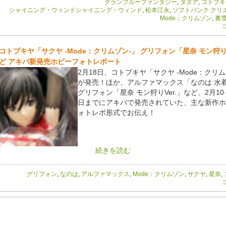
グランブルーファンタジー
,
ダヌア
,
コトブキ
シャイニング・ウィンドシャイニング・ウィンド
,
松本江永
,
ソフトバンク クリ
Mode：クリムゾン
,
裏
コ
コトブキヤ「サクヤ -Mode：クリムゾン-」 グリフォン「星奈 モン狩りV
ど アキバ新発売ホビーフォトレポート
2月18日、コトブキヤ「サクヤ -Mode：クリム
が発売！ほか、アルファマックス「なのは 水着V
グリフォン「星奈 モン狩りVer.」など、2月10
日までにアキバで発売されていた、主な新作ホ
ォトレポ形式でお伝え！
続きを読む
グリフォン
,
なのは
,
アルファマックス
,
Mode：クリムゾン
,
サクヤ
,
星奈
,
コ