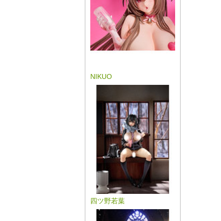
NIKUO
四ツ野若葉