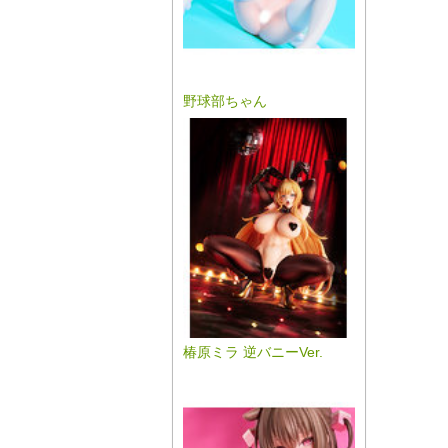
野球部ちゃん
椿原ミラ 逆バニーVer.