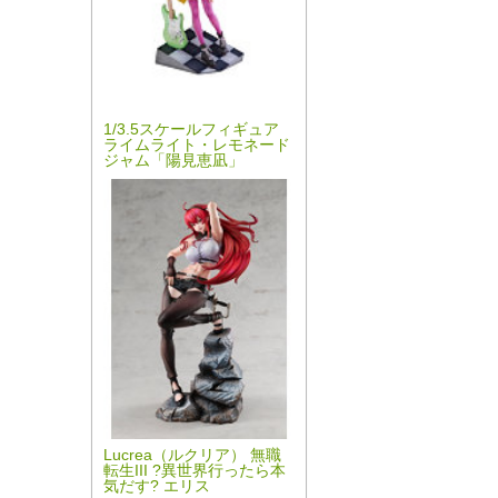
1/3.5スケールフィギュア
ライムライト・レモネード
ジャム「陽見恵凪」
Lucrea（ルクリア） 無職
転生III ?異世界行ったら本
気だす? エリス