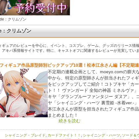
ode：クリムゾン
de：クリムゾン
ィギュアのレビューを中心に、イベント、コスプレ、ゲーム、グッズのリリース情
、アキバ系情報サイトです。特に、キャストオフに関連するレビューが充実してい
フィギュア作品原型師別ピックアップ10選！松本江永さん編【不定期
不定期の連載企画として、moeyo.comの膨大
中から、特定の原型師さんが担当されたフィギ
をピックアップしてご紹介！コトブキヤ「カー
ト！！ ヴァンガード 全知の神器 ミネルヴァ
キヤ「グランブルーファンタジー ダヌア」、
ヤ「シャイニング・ハーツ 裏雪姫 -水着ver.-
本江永さんが原型を担当されたフィギュア作品
まとめました！
続きを読む
シャイニング・ブレイド
,
カードファイト！！
,
シャイニング・ハーツ
,
ソード＆