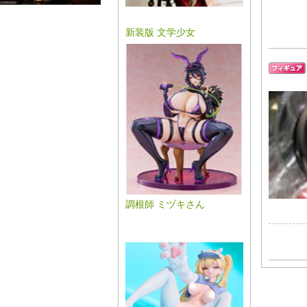
新装版 文学少女
調根師 ミヅキさん