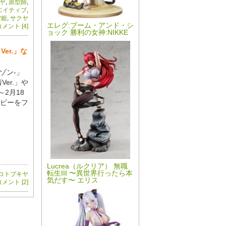
ヤ
,
原型師
,
エイティブ
,
雪姫
,
サクヤ
エレグ:ブーム・アンド・シ
メント [4]
ョック 勝利の女神:NIKKE
er.」な
ゾン-」
er.」や
～2月18
ビーをフ
Lucrea（ルクリア） 無職
転生III 〜異世界行ったら本
コトブキヤ
気だす〜 エリス
メント [2]