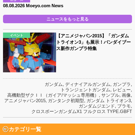
08.08.2026 Moeyo.com News
ニュースをもっと見る
【アニメジャパン2015】「ガンダム
イベント
トライオン3」も展示！バンダイブー
ス新作ガンプラ特集
ガンダム
,
ディナイアルガンダム
,
ガンプラ
,
トランジェントガンダム
,
レビュー
,
高機動型ザクＩＩ（ガイア/マッシュ専用機）
,
サンプル
,
画像
,
アニメジャパン2015
,
ガンタンク初期型
,
ガンダム トライオン3
,
ガンダムジエンド
,
プラモ
,
クロスボーンガンダムX1 フルクロス TYPE.GBFT
カテゴリ一覧