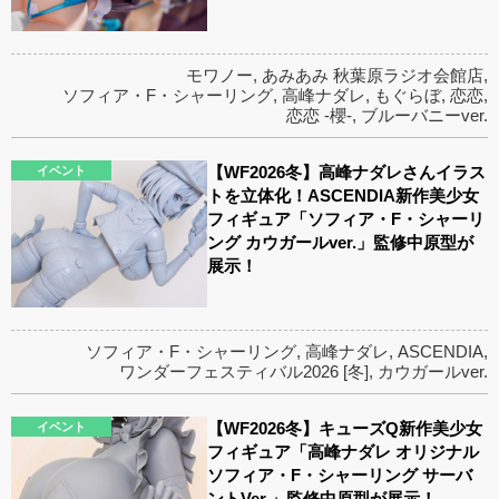
モワノー
,
あみあみ 秋葉原ラジオ会館店
,
ソフィア・F・シャーリング
,
高峰ナダレ
,
もぐらぼ
,
恋恋
,
恋恋 -櫻-
,
ブルーバニーver.
【WF2026冬】高峰ナダレさんイラス
イベント
トを立体化！ASCENDIA新作美少女
フィギュア「ソフィア・F・シャーリ
ング カウガールver.」監修中原型が
展示！
ソフィア・F・シャーリング
,
高峰ナダレ
,
ASCENDIA
,
ワンダーフェスティバル2026 [冬]
,
カウガールver.
【WF2026冬】キューズQ新作美少女
イベント
フィギュア「高峰ナダレ オリジナル
ソフィア・F・シャーリング サーバ
ントVer.」監修中原型が展示！