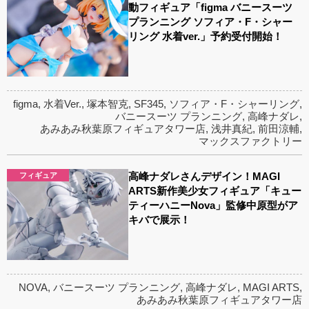
動フィギュア「figma バニースーツ
プランニング ソフィア・F・シャー
リング 水着ver.」予約受付開始！
figma
,
水着Ver.
,
塚本智克
,
SF345
,
ソフィア・F・シャーリング
,
バニースーツ プランニング
,
高峰ナダレ
,
あみあみ秋葉原フィギュアタワー店
,
浅井真紀
,
前田涼輔
,
マックスファクトリー
高峰ナダレさんデザイン！MAGI
フィギュア
ARTS新作美少女フィギュア「キュー
ティーハニーNova」監修中原型がア
キバで展示！
NOVA
,
バニースーツ プランニング
,
高峰ナダレ
,
MAGI ARTS
,
あみあみ秋葉原フィギュアタワー店