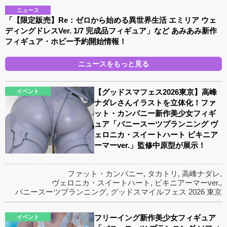
ニュース
「【限定販売】Re：ゼロから始める異世界生活 エミリア ウェ
ディングドレスVer. 1/7 完成品フィギュア」など あみあみ新作
フィギュア・ホビー予約開始情報！
ニュースをもっと見る
【グッドスマフェス2026東京】高峰
イベント
ナダレさんイラストを立体化！ファ
ット・カンパニー新作美少女フィギ
ュア「バニースーツプランニング ヴ
ェロニカ・スイートハート ビキニア
ーマーver.」監修中原型が展示！
ファット・カンパニー
,
タカトリ
,
高峰ナダレ
,
ヴェロニカ・スイートハート
,
ビキニアーマーver.
,
バニースーツプランニング
,
グッドスマイルフェス 2026 東京
フリーイング新作美少女フィギュア
イベント