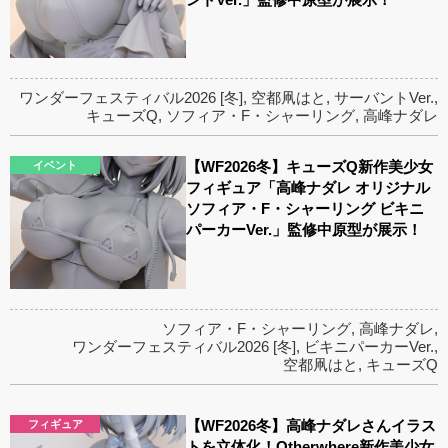
ワンダーフェスティバル2026 [冬]
,
空都凧はと
,
サーバントVer.
,
キューズQ
,
ソフィア・F・シャーリング
,
高峰ナダレ
【WF2026冬】キューズQ新作美少女
イベント
フィギュア「高峰ナダレ オリジナル
ソフィア・F・シャーリング ビキニ
パーカーVer.」監修中原型が展示！
ソフィア・F・シャーリング
,
高峰ナダレ
,
ワンダーフェスティバル2026 [冬]
,
ビキニパーカーVer.
,
空都凧はと
,
キューズQ
【WF2026冬】高峰ナダレさんイラス
フィギュア
トを立体化！Otherwhere新作美少女