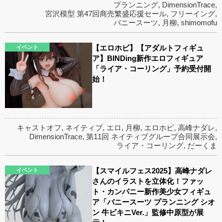
プランニング
,
DimensionTrace
,
宮沢模型 第47回商売繁盛応援セール
,
フリーイング
,
バニースーツ
,
月柳
,
shimomofu
【エロホビ】【アダルトフィギュ
イベント
ア】BINDing新作エロフィギュア
「ライア・コーリング」予約受付開
始！
キャストオフ
,
ネイティブ
,
エロ
,
月柳
,
エロホビ
,
高峰ナダレ
,
DimensionTrace
,
第11回 ネイティブグループ合同展示会
,
ライア・コーリング
,
だーくま
【スマイルフェス2025】高峰ナダレ
イベント
さんのイラストを立体化！ファッ
ト・カンパニー新作美少女フィギュ
ア「バニースーツ プランニング シオ
ン 牛ビキニVer.」監修中原型が展