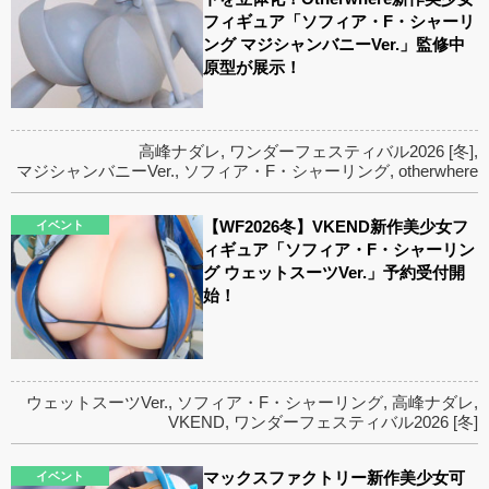
フィギュア「ソフィア・F・シャーリ
ング マジシャンバニーVer.」監修中
原型が展示！
高峰ナダレ
,
ワンダーフェスティバル2026 [冬]
,
マジシャンバニーVer.
,
ソフィア・F・シャーリング
,
otherwhere
【WF2026冬】VKEND新作美少女フ
イベント
ィギュア「ソフィア・F・シャーリン
グ ウェットスーツVer.」予約受付開
始！
ウェットスーツVer.
,
ソフィア・F・シャーリング
,
高峰ナダレ
,
VKEND
,
ワンダーフェスティバル2026 [冬]
マックスファクトリー新作美少女可
イベント