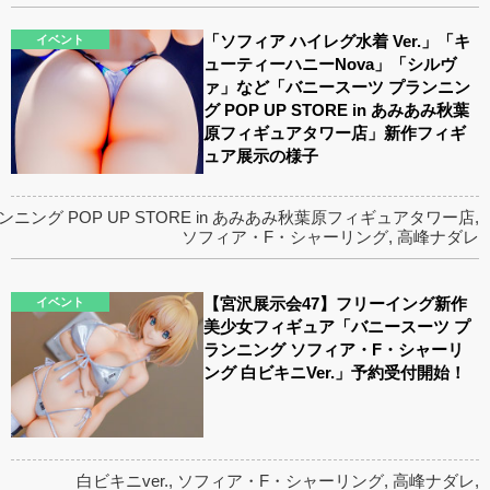
「ソフィア ハイレグ水着 Ver.」「キ
イベント
ューティーハニーNova」「シルヴ
ァ」など「バニースーツ プランニン
グ POP UP STORE in あみあみ秋葉
原フィギュアタワー店」新作フィギ
ュア展示の様子
ニング POP UP STORE in あみあみ秋葉原フィギュアタワー店
,
ソフィア・F・シャーリング
,
高峰ナダレ
【宮沢展示会47】フリーイング新作
イベント
美少女フィギュア「バニースーツ プ
ランニング ソフィア・F・シャーリ
ング 白ビキニVer.」予約受付開始！
白ビキニver.
,
ソフィア・F・シャーリング
,
高峰ナダレ
,