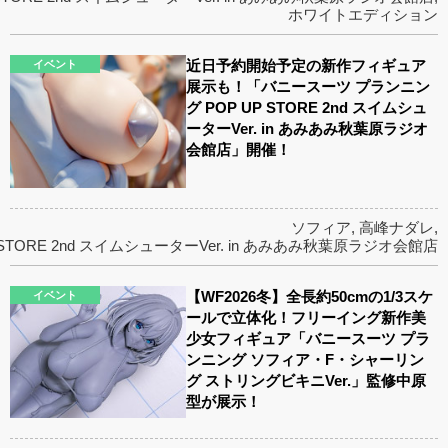
ホワイトエディション
近日予約開始予定の新作フィギュア
イベント
展示も！「バニースーツ プランニン
グ POP UP STORE 2nd スイムシュ
ーターVer. in あみあみ秋葉原ラジオ
会館店」開催！
ソフィア
,
高峰ナダレ
,
TORE 2nd スイムシューターVer. in あみあみ秋葉原ラジオ会館店
【WF2026冬】全長約50cmの1/3スケ
イベント
ールで立体化！フリーイング新作美
少女フィギュア「バニースーツ プラ
ンニング ソフィア・F・シャーリン
グ ストリングビキニVer.」監修中原
型が展示！