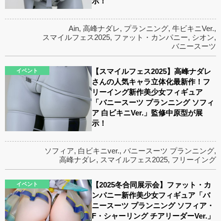
示！
Ain
,
高峰ナダレ
,
プランニング
,
牛ビキニVer.
,
スマイルフェス2025
,
ファット・カンパニー
,
シオン
,
バニースーツ
【スマイルフェス2025】高峰ナダレ
イベント
さんの人気キャラ立体化最新作！フ
リーイング新作美少女フィギュア
「バニースーツ プランニング ソフィ
ア 白ビキニVer.」監修中原型が展
示！
ソフィア
,
白ビキニver.
,
バニースーツ プランニング
,
高峰ナダレ
,
スマイルフェス2025
,
フリーイング
【2025冬合同展示会】ファット・カ
イベント
ンパニー新作美少女フィギュア「バ
ニースーツ プランニング ソフィア・
F・シャーリング チアリーダーVer.」