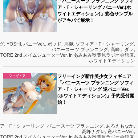
「バニースーツ プランニング ソフィ
ア・F・シャーリング バニーVer.(ホ
ワイトエディション)」彩色サンプル
がアキバで展示！
グ
,
YOSHI
,
バニーVer.
,
ポッド
,
月柳
,
ソフィア・F・シャーリング
,
バニースーツ プランニング
,
高峰ナダレ
,
TORE 2nd スイムシューターVer. in あみあみ秋葉原ラジオ会館店
,
ホワイトエディション
フリーイング新作美少女フィギュア
フィギュア
「バニースーツ プランニング ソフィ
ア・F・シャーリング 逆バニーVer.
(ホワイトエディション)」予約受付開
始！
ア・F・シャーリング
,
バニースーツ プランニング
,
あろえもなか
,
高峰ナダレ
,
逆バニーVer.
,
TORE 2nd スイムシューターVer. in あみあみ秋葉原ラジオ会館店
,