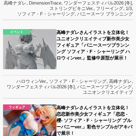
高峰ナダレ
,
DimensionTrace
,
ワンダーフェスティバル2026 [冬]
,
ストリングビキニVer.
,
フリーイング
,
1/3
,
ソフィア・F・シャーリング
,
バニースーツ プランニング
高峰ナダレさんイラストを立体化！
イベント
ユニオンクリエイティブ新作美少女
フィギュア「バニースーツプランン
ング ソフィア・F・シャーリング ハ
ロウィンver.」監修中原型が展示！
ハロウィンVer.
,
ソフィア・F・シャーリング
,
高峰ナダレ
,
ワンダーフェスティバル2026 [冬]
,
バニースーツプランンング
,
ユニオンクリエイティブ
高峰ナダレさんイラストを立体化！
フィギュア
恋恋新作美少女フィギュア「恋恋 -
櫻- ソフィア・F・シャーリング ブル
ーバニーver.」彩色サンプルがアキバ
で展示！