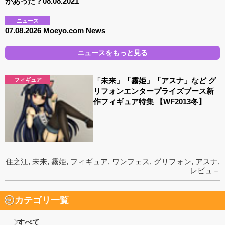
があった？08.08.2021
ニュース
07.08.2026 Moeyo.com News
ニュースをもっと見る
「未来」「霧姫」「アスナ」など グ
フィギュア
リフォンエンタープライズブース新
作フィギュア特集 【WF2013冬】
住之江
,
未来
,
霧姫
,
フィギュア
,
ワンフェス
,
グリフォン
,
アスナ
,
レビュ－
カテゴリ一覧
すべて