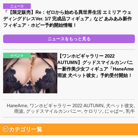
ニュース
「【限定販売】Re：ゼロから始める異世界生活 エミリア ウェ
ディングドレスVer. 1/7 完成品フィギュア」など あみあみ新作
フィギュア・ホビー予約開始情報！
ニュースをもっと見る
【ワンホビギャラリー 2022
イベント
AUTUMN】グッドスマイルカンパニ
ー新作美少女フィギュア「HaneAme
雨波 犬ペット彼女」予約受付開始！
HaneAme
,
ワンホビギャラリー 2022 AUTUMN
,
犬ペット彼女
,
雨波
,
グッドスマイルカンパニー
,
ケロリソ
,
にゃばー
,
乳牛
カテゴリ一覧