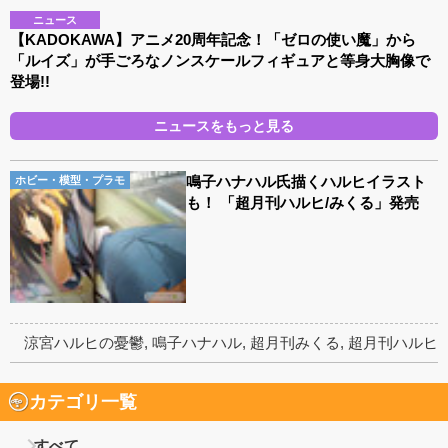
ニュース
【KADOKAWA】アニメ20周年記念！「ゼロの使い魔」から
「ルイズ」が手ごろなノンスケールフィギュアと等身大胸像で
登場!!
ニュースをもっと見る
鳴子ハナハル氏描くハルヒイラスト
ホビー・模型・プラモ
も！ 「超月刊ハルヒ/みくる」発売
涼宮ハルヒの憂鬱
,
鳴子ハナハル
,
超月刊みくる
,
超月刊ハルヒ
カテゴリ一覧
すべて