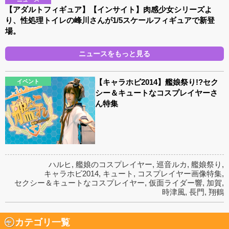
【アダルトフィギュア】【インサイト】肉感少女シリーズよ
り、性処理トイレの峰川さんが1/5スケールフィギュアで新登
場。
ニュースをもっと見る
【キャラホビ2014】艦娘祭り!?セク
イベント
シー＆キュートなコスプレイヤーさ
ん特集
ハルヒ
,
艦娘のコスプレイヤー
,
巡音ルカ
,
艦娘祭り
,
キャラホビ2014
,
キュート
,
コスプレイヤー画像特集
,
セクシー＆キュートなコスプレイヤー
,
仮面ライダー響
,
加賀
,
時津風
,
長門
,
翔鶴
カテゴリ一覧