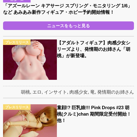
「アズールレーン キアサージ スプリング・モニタリング 1/6」
など あみあみ新作フィギュア・ホビー予約開始情報！
ニュースをもっと見る
【アダルトフィギュア】肉感少女シ
プレスリリース
リーズより、発情期のお姉さん「胡
桃」が新登場。
胡桃
,
エロ
,
インサイト
,
肉感少女
,
竜
,
発情期のお姉さん
童顔!? 巨乳娘!!! Pink Drops #23 胡
プレスリリース
桃(クルミ)chan 期間限定受付開始！
他！