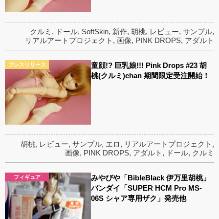
クルミ
,
ドール
,
SoftSkin
,
新作
,
胡桃
,
レビュー
,
サンプル
,
リアルアートプロジェクト
,
画像
,
PINK DROPS
,
アダルト
童顔!? 巨乳娘!!! Pink Drops #23 胡
プレスリリース
桃(クルミ)chan 期間限定受注開始！
胡桃
,
レビュー
,
サンプル
,
エロ
,
リアルアートプロジェクト
,
画像
,
PINK DROPS
,
アダルト
,
ドール
,
クルミ
みやびや「BibleBlack 伊万里胡桃」
フィギュア
バンダイ「SUPER HCM Pro MS-
06S シャア専用ザク」発売他