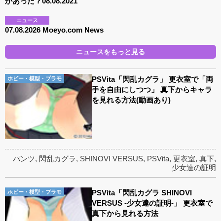
があった？08.08.2021
ニュース
07.08.2026 Moeyo.com News
ニュースをもっと見る
PSVita「閃乱カグラ」 更衣室で「両
ホビー・模型・プラモ
手を自由にしつつ」 真下からキャラ
を見れる方法(動画あり)
パンツ
,
閃乱カグラ
,
SHINOVI VERSUS
,
PSVita
,
更衣室
,
真下
,
少女達の証明
PSVita「閃乱カグラ SHINOVI
ホビー・模型・プラモ
VERSUS -少女達の証明-」 更衣室で
真下から見れる方法