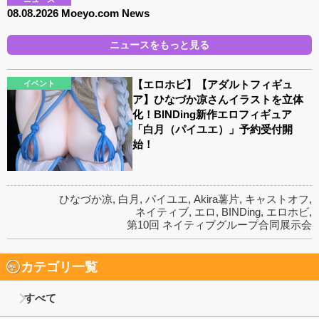
08.08.2026 Moeyo.com News
ニュースをもっと見る
【エロホビ】【アダルトフィギュ
イベント
ア】ひなづか凉さんイラストを立体
化！BINDing新作エロフィギュア
「白月（パイユエ）」予約受付開
始！
ひなづか凉
,
白月
,
パイユエ
,
Akira薯片
,
キャストオフ
,
ネイティブ
,
エロ
,
BINDing
,
エロホビ
,
第10回 ネイティブグループ合同展示会
カテゴリ一覧
すべて