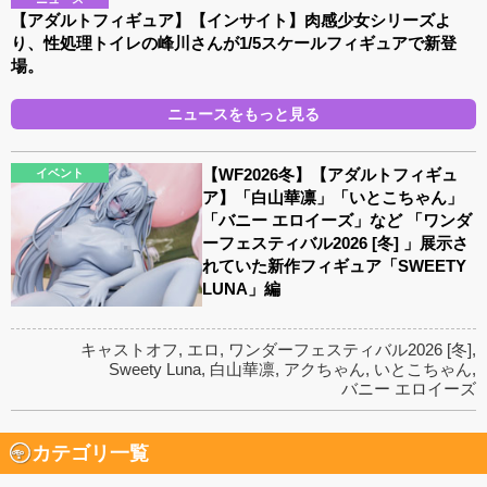
【アダルトフィギュア】【インサイト】肉感少女シリーズよ
り、性処理トイレの峰川さんが1/5スケールフィギュアで新登
場。
ニュースをもっと見る
【WF2026冬】【アダルトフィギュ
イベント
ア】「白山華凛」「いとこちゃん」
「バニー エロイーズ」など 「ワンダ
ーフェスティバル2026 [冬] 」展示さ
れていた新作フィギュア「SWEETY
LUNA」編
キャストオフ
,
エロ
,
ワンダーフェスティバル2026 [冬]
,
Sweety Luna
,
白山華凛
,
アクちゃん
,
いとこちゃん
,
バニー エロイーズ
カテゴリ一覧