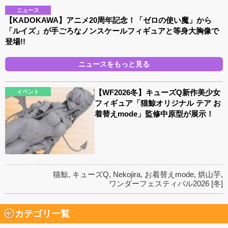
ニュース
【KADOKAWA】アニメ20周年記念！「ゼロの使い魔」から
「ルイズ」が手ごろなノンスケールフィギュアと等身大胸像で
登場!!
ニュースをもっと見る
【WF2026冬】キューズQ新作美少女
イベント
フィギュア「猫鯨オリジナル テア お
着替えmode」監修中原型が展示！
猫鯨
,
キューズQ
,
Nekojira
,
お着替えmode
,
烘山芋
,
ワンダーフェスティバル2026 [冬]
カテゴリ一覧