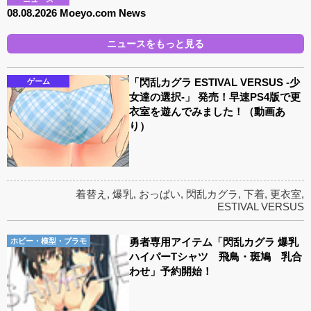
08.08.2026 Moeyo.com News
ニュースをもっと見る
「閃乱カグラ ESTIVAL VERSUS -少
ゲーム
女達の選択-」 発売！早速PS4版で更
衣室を遊んでみました！（動画あ
り）
着替え
,
爆乳
,
おっぱい
,
閃乱カグラ
,
下着
,
更衣室
,
ESTIVAL VERSUS
勇者専用アイテム「閃乱カグラ 爆乳
ホビー・模型・プラモ
ハイパーTシャツ 飛鳥・斑鳩 乳合
わせ」予約開始！