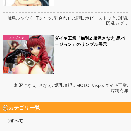
飛鳥
,
ハイパーTシャツ
,
乳合わせ
,
爆乳
,
ホビーストック
,
斑鳩
,
閃乱カグラ
ダイキ工業「触乳2 相沢さなえ 黒バ
フィギュア
ージョン」のサンプル展示
相沢さなえ
,
さなえ
,
爆乳
,
触乳
,
MOLO
,
Vispo
,
ダイキ工業
,
片桐克洋
カテゴリ一覧
すべて