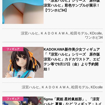
「『涼宮ハルヒ』シリーズ 原作版
涼宮ハルヒ」彩色サンプルが展示！
【ワンホビ34】
涼宮ハルヒ
,
ＫＡＤＯＫＡＷＡ
,
松田モデル
,
KDcolle
,
ワンホビ34
KADOKAWA新作美少女フィギュア
フィギュア
「『涼宮ハルヒ』シリーズ 原作版
涼宮ハルヒ」カドカワストア、エビ
テン等で9月17日（金）より予約開
始！
涼宮ハルヒ
,
ＫＡＤＯＫＡＷＡ
,
松田モデル
,
KDcolle
figma「屍姫 星村眞姫那」、「涼宮
フィギュア
ハルヒ 夏服」など フィギュア・トイ