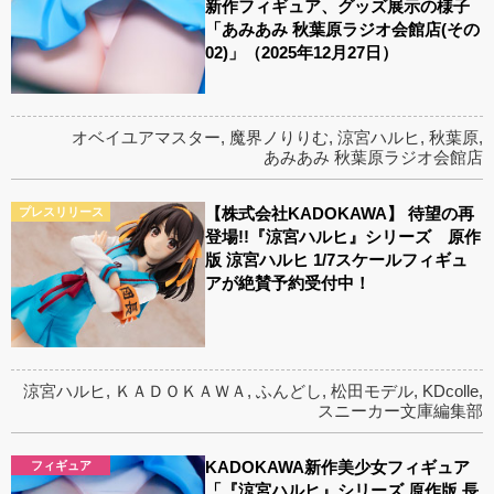
新作フィギュア、グッズ展示の様子
「あみあみ 秋葉原ラジオ会館店(その
02)」（2025年12月27日）
オベイユアマスター
,
魔界ノりりむ
,
涼宮ハルヒ
,
秋葉原
,
あみあみ 秋葉原ラジオ会館店
【株式会社KADOKAWA】 待望の再
プレスリリース
登場!!『涼宮ハルヒ』シリーズ 原作
版 涼宮ハルヒ 1/7スケールフィギュ
アが絶賛予約受付中！
涼宮ハルヒ
,
ＫＡＤＯＫＡＷＡ
,
ふんどし
,
松田モデル
,
KDcolle
,
スニーカー文庫編集部
KADOKAWA新作美少女フィギュア
フィギュア
「『涼宮ハルヒ』シリーズ 原作版 長