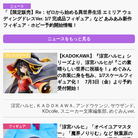
ニュース
「【限定販売】Re：ゼロから始める異世界生活 エミリア ウェ
ディングドレスVer. 1/7 完成品フィギュア」など あみあみ新作
フィギュア・ホビー予約開始情報！
ニュースをもっと見る
【KADOKAWA】『涼宮ハルヒ』シ
プレスリリース
リーズより、涼宮ハルヒが『この素
晴らしい世界に祝福を！』めぐみん
の衣装に身を包み、1/7スケールフィ
ギュア化！ 7月3日（金）より予約
受付開始！
涼宮ハルヒ
,
ＫＡＤＯＫＡＷＡ
,
アンドウケンジ
,
サウザンド
,
KDcolle
,
スニーカー文庫編集部
,
めぐみんver.
「涼宮ハルヒ」「オベイユアマスタ
フィギュア
ー」「魔界ノりりむ」など 秋葉原の