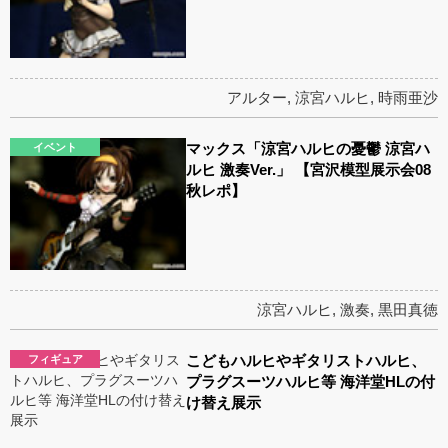
アルター
,
涼宮ハルヒ
,
時雨亜沙
マックス「涼宮ハルヒの憂鬱 涼宮ハ
イベント
ルヒ 激奏Ver.」 【宮沢模型展示会08
秋レポ】
涼宮ハルヒ
,
激奏
,
黒田真徳
こどもハルヒやギタリストハルヒ、
フィギュア
プラグスーツハルヒ等 海洋堂HLの付
け替え展示