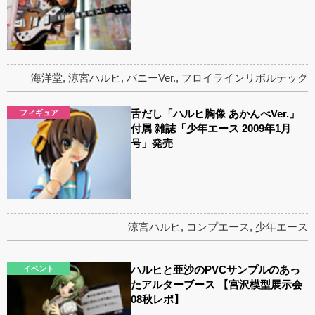
海洋堂
,
涼宮ハルヒ
,
バニーVer.
,
フロイラインリボルテック
舌だし「ハルヒ胸像 あかんべVer.」
フィギュア
付属 雑誌「少年エース 2009年1月
号」発売
涼宮ハルヒ
,
コンプエース
,
少年エース
ハルヒと亜沙のPVCサンプルのあっ
イベント
たアルターブース 【宮沢模型展示会
08秋レポ】