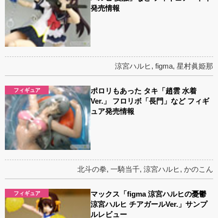
発売情報
涼宮ハルヒ
,
figma
,
星村眞姫那
ポロリもあった タキ「趙雲 水着
フィギュア
Ver.」 フロリボ「長門」など フィギ
ュア発売情報
北斗の拳
,
一騎当千
,
涼宮ハルヒ
,
かのこん
マックス「figma 涼宮ハルヒの憂鬱
フィギュア
涼宮ハルヒ チアガールVer.」サンプ
ルレビュー