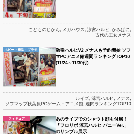
こどものじかん
,
メガハウス
,
涼宮ハルヒ
,
かみぱに
,
古代の王女メナス
激奏ハルヒV2 メナスも予約開始 ソフ
ホビー・模型・プラモ
マPCアニメ館週間ランキングTOP10
(11/24～11/30付)
ルイズ
,
涼宮ハルヒ
,
メナス
,
ソフマップ秋葉原PCゲーム・アニメ館
,
週間ランキングTOP10
あのライブでのシャウト顔も付属！
フィギュア
「フロリボ 涼宮ハルヒ バニーVer.」
のサンプル展示