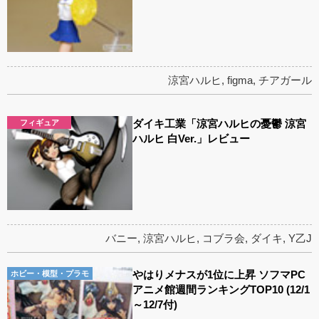
涼宮ハルヒ
,
figma
,
チアガール
ダイキ工業「涼宮ハルヒの憂鬱 涼宮
フィギュア
ハルヒ 白Ver.」レビュー
バニー
,
涼宮ハルヒ
,
コブラ会
,
ダイキ
,
Y乙J
やはりメナスが1位に上昇 ソフマPC
ホビー・模型・プラモ
アニメ館週間ランキングTOP10 (12/1
～12/7付)