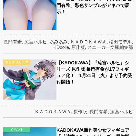
門有希」彩色サンプルがアキバで展
示！
長門有希
,
涼宮ハルヒ
,
あみあみ
,
ＫＡＤＯＫＡＷＡ
,
松田モデル
,
KDcolle
,
原作版
,
スニーカー文庫編集部
【KADOKAWA】『涼宮ハルヒ』シ
プレスリリース
リーズ 原作版 長門有希が1/7フィギ
ュア化！ 1月21日（火）より予約受
付開始！
ＫＡＤＯＫＡＷＡ
,
原作版
,
長門有希
,
涼宮ハルヒ
KADOKAWA新作美少女フィギュア
イベント