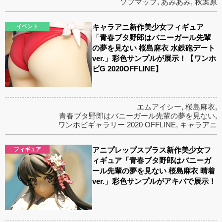
ソフマップ
,
あみあみ
,
秋葉原
キャラアニ新作美少女フィギュア
イベント
「青春ブタ野郎はバニーガール先輩
の夢を見ない 桜島麻衣 水鉄砲デート
ver.」彩色サンプルが展示！【ワンホ
ビG 2020OFFLINE】
エムアイシー
,
桜島麻衣
,
青春ブタ野郎はバニーガール先輩の夢を見ない
,
ワンホビギャラリー 2020 OFFLINE
,
キャラアニ
アニプレップスプラス新作美少女フ
フィギュア
ィギュア「青春ブタ野郎はバニーガ
ール先輩の夢を見ない 桜島麻衣 晴着
ver.」彩色サンプルがアキバで展示！