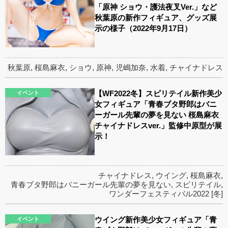
「原神 ショウ・護法夜叉Ver.」など
秋葉原の新作フィギュア、グッズ展
示の様子（2022年9月17日）
秋葉原
,
桜島麻衣
,
ショウ
,
原神
,
児嶋加奈
,
水着
,
チャイナドレス
【WF2022冬】スピリテイル新作美少
イベント
女フィギュア「青春ブタ野郎はバニ
ーガール先輩の夢を見ない 桜島麻衣
チャイナドレスver.」監修中原型が展
示！
チャイナドレス
,
ウイング
,
桜島麻衣
,
青春ブタ野郎はバニーガール先輩の夢を見ない
,
スピリテイル
,
ワンダーフェスティバル2022 [冬]
ウイング新作美少女フィギュア「青
イベント