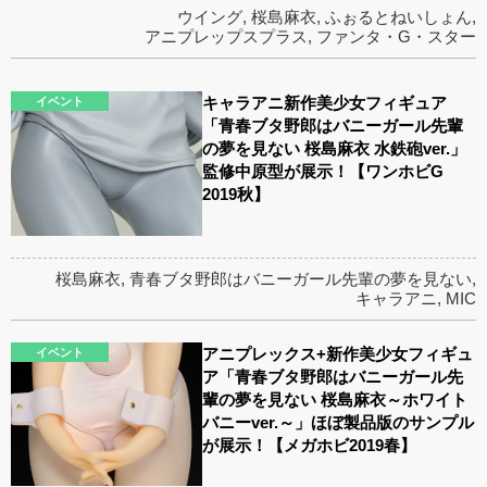
ウイング
,
桜島麻衣
,
ふぉるとねいしょん
,
アニプレップスプラス
,
ファンタ・G・スター
キャラアニ新作美少女フィギュア
イベント
「青春ブタ野郎はバニーガール先輩
の夢を見ない 桜島麻衣 水鉄砲ver.」
監修中原型が展示！【ワンホビG
2019秋】
桜島麻衣
,
青春ブタ野郎はバニーガール先輩の夢を見ない
,
キャラアニ
,
MIC
アニプレックス+新作美少女フィギュ
イベント
ア「青春ブタ野郎はバニーガール先
輩の夢を見ない 桜島麻衣～ホワイト
バニーver.～」ほぼ製品版のサンプル
が展示！【メガホビ2019春】