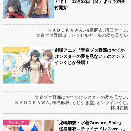
ア化！ 12月22日（金）より予約受
付開始
ＫＡＤＯＫＡＷＡ
,
桜島麻衣
,
溝口ケージ
,
青春ブタ野郎はランドセルガールの夢を見ない
劇場アニメ『青春ブタ野郎はおでか
プレスリリース
けシスターの夢を見ない』のオンラ
インくじが登場！
青春ブタ野郎はおでかけシスターの夢を見ない
,
ＫＡＤＯＫＡＷＡ
,
桜島麻衣
,
くじ引き堂
,
オンラインくじ
,
梓川花楓
「児嶋加奈・水着Gravure_Style」
フィギュア
「桜島麻衣～チャイナドレスver.～」