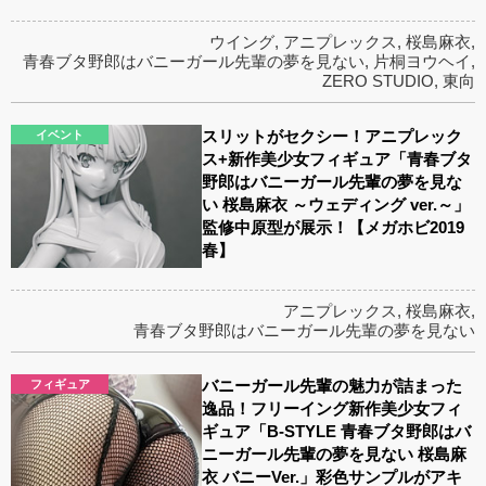
ウイング
,
アニプレックス
,
桜島麻衣
,
青春ブタ野郎はバニーガール先輩の夢を見ない
,
片桐ヨウヘイ
,
ZERO STUDIO
,
東向
スリットがセクシー！アニプレック
イベント
ス+新作美少女フィギュア「青春ブタ
野郎はバニーガール先輩の夢を見な
い 桜島麻衣 ～ウェディング ver.～」
監修中原型が展示！【メガホビ2019
春】
アニプレックス
,
桜島麻衣
,
青春ブタ野郎はバニーガール先輩の夢を見ない
バニーガール先輩の魅力が詰まった
フィギュア
逸品！フリーイング新作美少女フィ
ギュア「B-STYLE 青春ブタ野郎はバ
ニーガール先輩の夢を見ない 桜島麻
衣 バニーVer.」彩色サンプルがアキ