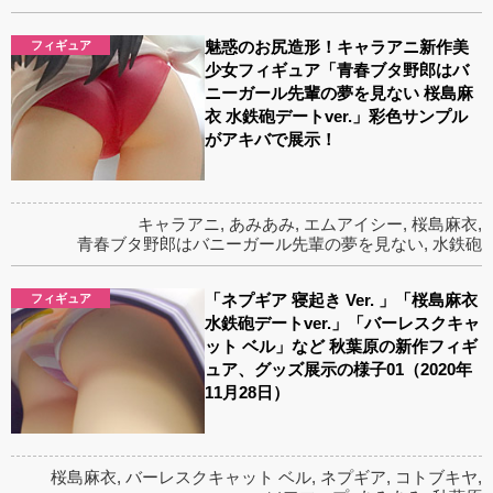
魅惑のお尻造形！キャラアニ新作美
フィギュア
少女フィギュア「青春ブタ野郎はバ
ニーガール先輩の夢を見ない 桜島麻
衣 水鉄砲デートver.」彩色サンプル
がアキバで展示！
キャラアニ
,
あみあみ
,
エムアイシー
,
桜島麻衣
,
青春ブタ野郎はバニーガール先輩の夢を見ない
,
水鉄砲
「ネプギア 寝起き Ver. 」「桜島麻衣
フィギュア
水鉄砲デートver.」「バーレスクキャ
ット ベル」など 秋葉原の新作フィギ
ュア、グッズ展示の様子01（2020年
11月28日）
桜島麻衣
,
バーレスクキャット ベル
,
ネプギア
,
コトブキヤ
,