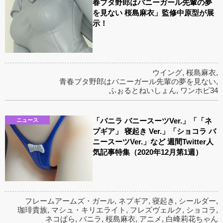
春ブタ野郎はバニーガール先輩の夢
を見ない 桜島麻衣」監修中原型が展
示！
ウイング
,
桜島麻衣
,
青春ブタ野郎はバニーガール先輩の夢を見ない
,
ふぉるとねいしょん
,
ワンホビ34
「バニラ バニースーツVer.」「「ネ
ニュース
プギア」 寝起き Ver.」「ショコラ バ
ニースーツVer.」など 週間Twitter人
気記事特集（2020年12月第1週）
フレームアームズ・ガール
,
ネプギア
,
寝起き
,
シールダー
,
珈琲貴族
,
マシュ・キリエライト
,
フレズヴェルク
,
ショコラ
,
ネコぱら
,
バニラ
,
桜島麻衣
,
アニメ
,
白峰莉花ちゃん