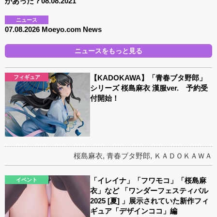
があった？08.08.2021
ニュース
07.08.2026 Moeyo.com News
ニュースをもっと見る
【KADOKAWA】「青春ブタ野郎」
フィギュア
シリーズ 桜島麻衣 漢服ver. 予約受
付開始！
桜島麻衣
,
青春ブタ野郎
,
ＫＡＤＯＫＡＷＡ
「イレイナ」「フワモコ」「桜島麻
イベント
衣」など 「ワンダーフェスティバル
2025 [夏] 」展示されていた新作フィ
ギュア「デザインココ」編