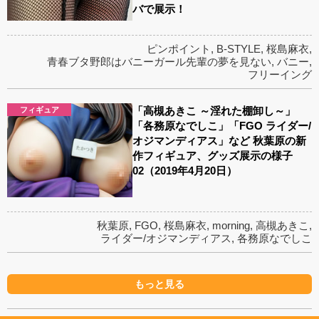
バで展示！
ピンポイント
,
B-STYLE
,
桜島麻衣
,
青春ブタ野郎はバニーガール先輩の夢を見ない
,
バニー
,
フリーイング
「高槻あきこ ～淫れた棚卸し～」
フィギュア
「各務原なでしこ」「FGO ライダー/
オジマンディアス」など 秋葉原の新
作フィギュア、グッズ展示の様子
02（2019年4月20日）
秋葉原
,
FGO
,
桜島麻衣
,
morning
,
高槻あきこ
,
ライダー/オジマンディアス
,
各務原なでしこ
もっと見る