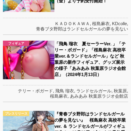
（金）より予約受付開始！
ＫＡＤＯＫＡＷＡ
,
桜島麻衣
,
KDcolle
,
青春ブタ野郎はランドセルガールの夢を見ない
「飛鳥 瑠衣 夏セーラーVer. 」「テ
フィギュア
リー・ボガード」「桜島麻衣 高校卒
業ver.＆ランドセルガール」など 秋
葉原の新作フィギュア、グッズ展示
の様子「あみあみ 秋葉原ラジオ会館
店」（2024年1月13日）
テリー・ボガード
,
飛鳥 瑠衣
,
ランドセルガール
,
秋葉原
,
桜島麻衣
,
あみあみ 秋葉原ラジオ会館店
『青春ブタ野郎はランドセルガール
プレスリリース
の夢を見ない』 桜島麻衣 高校卒業
ver. ＆ ランドセルガールがフィギュ