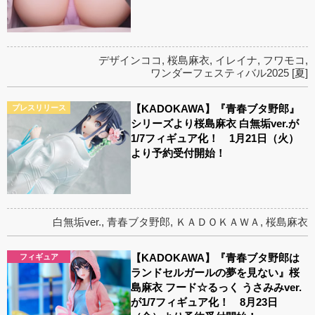
デザインココ
,
桜島麻衣
,
イレイナ
,
フワモコ
,
ワンダーフェスティバル2025 [夏]
【KADOKAWA】『青春ブタ野郎』
プレスリリース
シリーズより桜島麻衣 白無垢ver.が
1/7フィギュア化！ 1月21日（火）
より予約受付開始！
白無垢ver.
,
青春ブタ野郎
,
ＫＡＤＯＫＡＷＡ
,
桜島麻衣
【KADOKAWA】『青春ブタ野郎は
フィギュア
ランドセルガールの夢を見ない』桜
島麻衣 フード☆るっく うさみみver.
が1/7フィギュア化！ 8月23日