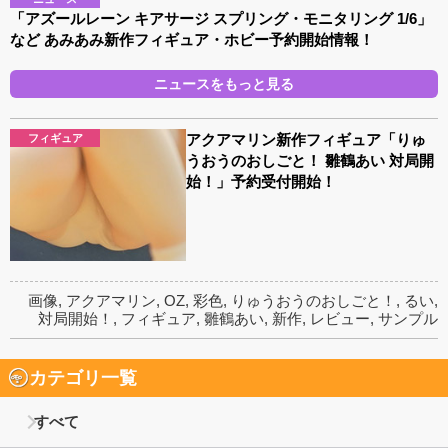
「アズールレーン キアサージ スプリング・モニタリング 1/6」
など あみあみ新作フィギュア・ホビー予約開始情報！
ニュースをもっと見る
アクアマリン新作フィギュア「りゅ
フィギュア
うおうのおしごと！ 雛鶴あい 対局開
始！」予約受付開始！
画像
,
アクアマリン
,
OZ
,
彩色
,
りゅうおうのおしごと！
,
るい
,
対局開始！
,
フィギュア
,
雛鶴あい
,
新作
,
レビュー
,
サンプル
カテゴリ一覧
すべて