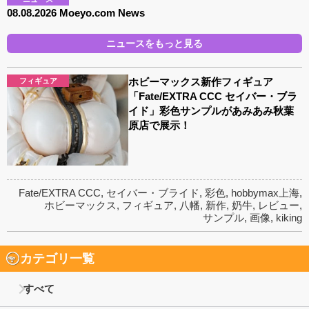
08.08.2026 Moeyo.com News
ニュースをもっと見る
ホビーマックス新作フィギュア
フィギュア
「Fate/EXTRA CCC セイバー・ブラ
イド」彩色サンプルがあみあみ秋葉
原店で展示！
Fate/EXTRA CCC
,
セイバー・ブライド
,
彩色
,
hobbymax上海
,
ホビーマックス
,
フィギュア
,
八幡
,
新作
,
奶牛
,
レビュー
,
サンプル
,
画像
,
kiking
カテゴリ一覧
すべて