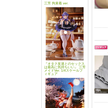
三芳 拘束着 ver.
『オタク友達とのセックス
は最高に気持ちいい』 三芳
メイドVer. 1/4スケールフ
ィギュア