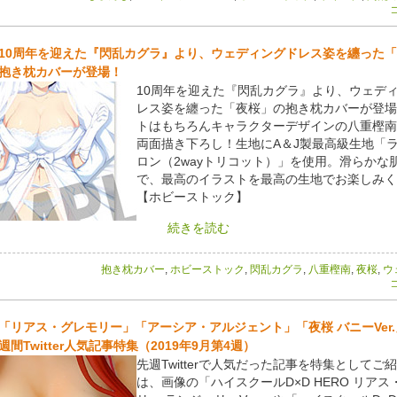
コ
10周年を迎えた『閃乱カグラ』より、ウェディングドレス姿を纏った
抱き枕カバーが登場！
10周年を迎えた『閃乱カグラ』より、ウェデ
レス姿を纏った「夜桜」の抱き枕カバーが登場
トはもちろんキャラクターデザインの八重樫南
両面描き下ろし！生地にA＆J製最高級生地「
ロン（2wayトリコット）」を使用。滑らかな
で、最高のイラストを最高の生地でお楽しみく
【ホビーストック】
続きを読む
抱き枕カバー
,
ホビーストック
,
閃乱カグラ
,
八重樫南
,
夜桜
,
ウ
コ
「リアス・グレモリー」「アーシア・アルジェント」「夜桜 バニーVer
週間Twitter人気記事特集（2019年9月第4週）
先週Twitterで人気だった記事を特集としてご
は、画像の「ハイスクールD×D HERO リアス