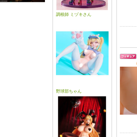
調根師 ミヅキさん
野球部ちゃん