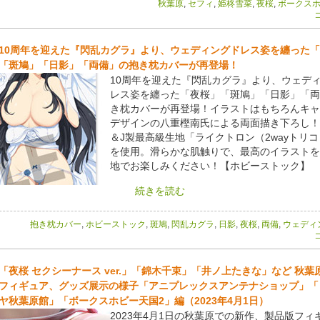
秋葉原
,
セフィ
,
姫柊雪菜
,
夜桜
,
ボークスホ
コ
10周年を迎えた『閃乱カグラ』より、ウェディングドレス姿を纏った
「斑鳩」「日影」「両備」の抱き枕カバーが再登場！
10周年を迎えた『閃乱カグラ』より、ウェデ
レス姿を纏った「夜桜」「斑鳩」「日影」「両
き枕カバーが再登場！イラストはもちろんキャ
デザインの八重樫南氏による両面描き下ろし！
＆J製最高級生地「ライクトロン（2wayトリ
を使用。滑らかな肌触りで、最高のイラストを
地でお楽しみください！【ホビーストック】
続きを読む
抱き枕カバー
,
ホビーストック
,
斑鳩
,
閃乱カグラ
,
日影
,
夜桜
,
両備
,
ウェディ
コ
「夜桜 セクシーナース ver.」「錦木千束」「井ノ上たきな」など 秋葉
フィギュア、グッズ展示の様子「アニプレックスアンテナショップ」「
ヤ秋葉原館」「ボークスホビー天国2」編（2023年4月1日）
2023年4月1日の秋葉原での新作、製品版フィ