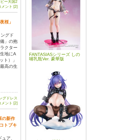
ビー天国2
メント [2]
「夜桜」
ィングド
備」の抱
ラクター
生地にA
FANTASIASシリーズ しの
哺乳瓶Ver. 豪華版
コット）」
最高の生
ングドレス
メント [2]
原の新作
コトブキ
ギュア、