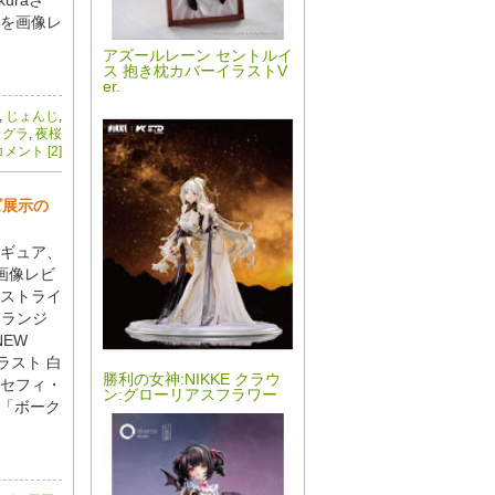
を画像レ
アズールレーン セントルイ
ス 抱き枕カバーイラストV
er.
,
じょんじ
,
カグラ
,
夜桜
メント [2]
ズ展示の
ィギュア、
画像レビ
ストライ
トランジ
NEW
イラスト 白
勝利の女神:NIKKE クラウ
 セフィ・
ン:グローリアスフラワー
、「ボーク