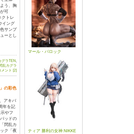
よう、胸
が可
ネクトレ
はウイング
彩色サンプ
ューとし
マール・バロック
カグラTEN
,
閃乱カグラ
メント [2]
季」の彩色
期間、アキバ
周年を記
展示やフ
パッドの
「閃乱カ
トック「夜
ティア 勝利の女神:NIKKE