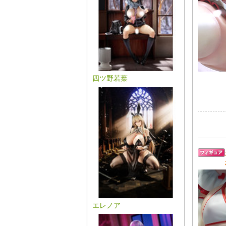
四ツ野若葉
エレノア