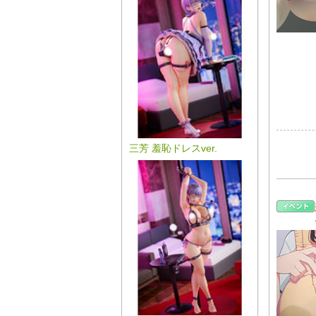
三芳 羞恥ドレスver.