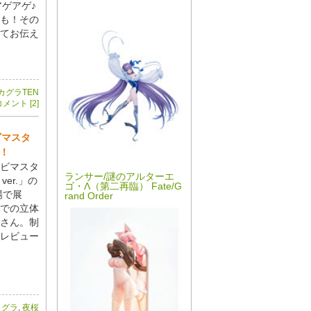
アゲアゲ♪
も！その
てお伝え
カグラTEN
メント [2]
ビマスタ
示！
ビマスタ
ランサー/謎のアルターエ
ver.」の
ゴ・Λ（第二再臨） Fate/G
場で展
rand Order
での立体
さん。制
レビュー
カグラ
,
夜桜