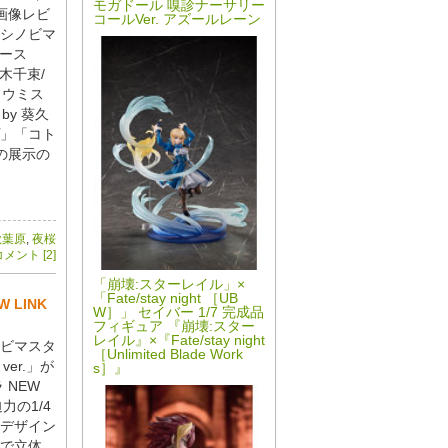
モガドール 嗅診ナーサリー
画像レビ
コールVer. アズールレーン
シノビマ
ナース
木千束/
ドウミス
 by 葵久
」「コト
の展示の
秋葉原
,
夜桜
メント [2]
「崩壊:スターレイル」×
「Fate/stay night ［UB
LINK
W］」 セイバー 1/7 完成品
フィギュア 『崩壊:スター
レイル』×『Fate/stay night
ビマスタ
［Unlimited Blade Work
ver.」が
s］』
 NEW
力の1/4
デザイン
で立体