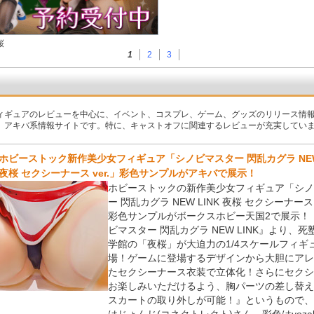
桜
1
2
3
ィギュアのレビューを中心に、イベント、コスプレ、ゲーム、グッズのリリース情
、アキバ系情報サイトです。特に、キャストオフに関連するレビューが充実してい
ホビーストック新作美少女フィギュア「シノビマスター 閃乱カグラ NEW 
夜桜 セクシーナース ver.」彩色サンプルがアキバで展示！
ホビーストックの新作美少女フィギュア「シノ
ー 閃乱カグラ NEW LINK 夜桜 セクシーナース 
彩色サンプルがボークスホビー天国2で展示！
ビマスター 閃乱カグラ NEW LINK』より、死
学館の「夜桜」が大迫力の1/4スケールフィギ
場！ゲームに登場するデザインから大胆にアレ
たセクシーナース衣装で立体化！さらにセクシ
お楽しみいただけるよう、胸パーツの差し替え
スカートの取り外しが可能！』というもので、
はじょんじ(コネクトレクト)さん。彩色はyozak