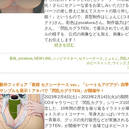
化！さらにセクシーな姿をお楽しみいただける
パーツの差し替えに加えてスカートの取り外し
能！』というもので、原型制作はじょんじ(コ
クト)さん。彩色はyozakuraさん。制作協力
さん。「閃乱カグラTEN」で展示されていた
ルの様子を、公式の画像なども加え、画像レビ
てお伝えします！
続きを読む
夜桜
,
yozakura
,
NEW LINK
,
シノビマスター
,
セクシーナース
,
じょんじ
,
閃乱
ホビーストック
,
ウイング
,
コ
新作フィギュア「夜桜 セクシーナース ver.」「レートもアゲアゲ♪ 四
サンプルも展示！アキバで「閃乱カグラTEN」が開催中！
2023年2月4日(土)～2023年2月14日(火)の
COギャラリーにて「閃乱カグラ」シリーズ10
念した、10年間の歴史を振り返るイラストが
ォトスポットコーナー、等身大おっぱいマウス
一斉展示、グッズの先行販売などが実施される
グラTEN」が開催中です！会場ではホビース