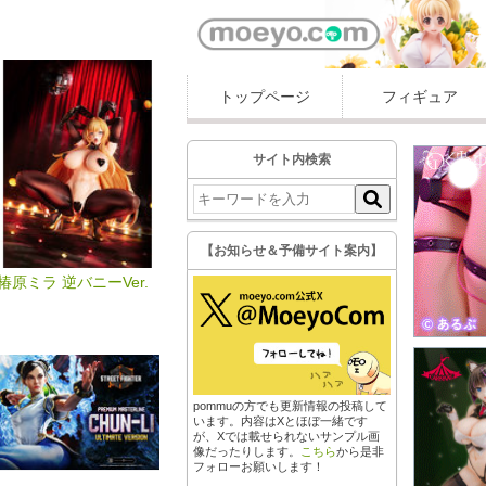
トップページ
フィギュア
サイト内検索
【お知らせ＆予備サイト案内】
椿原ミラ 逆バニーVer.
pommuの方でも更新情報の投稿して
います。内容はXとほぼ一緒です
が、Xでは載せられないサンプル画
像だったりします。
こちら
から是非
フォローお願いします！