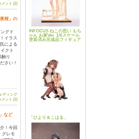
メント [2]
「夜桜」の
INFOCUS ねこの思い もち
ィングド
ゃん お家Ver. 1/6スケール
！イラス
塗装済み完成品フィギュア
氏による
ライクト
肌触り
ださい！
ェディング
メント [2]
.」など
「ひより＆こはる」
紹介！今回
・グレモ