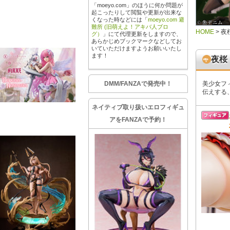
「moeyo.com」のほうに何か問題が
起こったりして閲覧や更新が出来な
くなった時などには「
moeyo.com 避
難所 (旧萌えよ！アキバ人ブロ
HOME
>
夜
グ）
」にて代理更新をしますので、
あらかじめブックマークなどしてお
いていただけますようお願いいたし
ます！
夜桜
DMM/FANZAで発売中！
美少女フ
伝えする
ネイティブ取り扱いエロフィギュ
アをFANZAで予約！