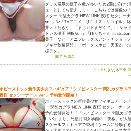
グッズ展示の様子を数が多いため2回に分けて
ューとしてお伝えします！こちらでは画像の「
スター 閃乱カグラ NEW LINK 夜桜 セクシー
ver.」や「TVアニメ「リコリス・リコイル」錦
井ノ上たきな」「まちカドまぞく 2丁目 シャ
トレス優子 制服Ver.」「ゆりちゃん illustration
美子」など「アニプレックスアンテナショップ
ブキヤ秋葉原館」「ボークスホビー天国2」で
様子を。
続きを読む
井ノ上たきな
,
木千束
,
コ
ホビーストック新作美少女フィギュア「シノビマスター 閃乱カグラ NEW 
夜桜 セクシーナース ver.」予約受付開始！
ホビーストックの新作美少女フィギュア「シノ
ー 閃乱カグラ NEW LINK 夜桜 セクシーナース 
予約受付開始！『『シノビマスター 閃乱カグラ
LINK』より、死塾月閃女学館の「夜桜」が大迫
スケールフィギュアで登場！ゲームに登場する
から大胆にアレンジされたセクシーナース衣装