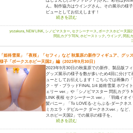
ん。制作協力はウイングさん。その展示の様子
ビューとしてお伝えします！
続きを読む
yozakura
,
NEW LINK
,
シノビマスター
,
セクシーナース
,
ボークスホビー天国2
閃乱カグラTEN
,
ホビーストック
,
ウイング
,
閃乱
コ
「姫柊雪菜」「夜桜」「セフィ」など 秋葉原の新作フィギュア、グッ
様子「ボークスホビー天国2」編（2023年9月30日）
2023年9月30日の秋葉原での新作、製品版フ
グッズ展示の様子を数が多いため4回に分けて
ューとしてお伝えします！こちらでは画像の「
ク・ザ・ブラッドFINAL 1/4 姫柊雪菜 ホワイ
ェリー ver.」や「シノビマスター 閃乱カグラ 
LINK 夜桜 セクシーナース ver.」「羽織イオ
髪バニー」「To LOVEる-とらぶる-ダークネス
ミカエラ・デビルーク ダークネスver.」など
スホビー天国2」での展示の様子を。
続きを読む