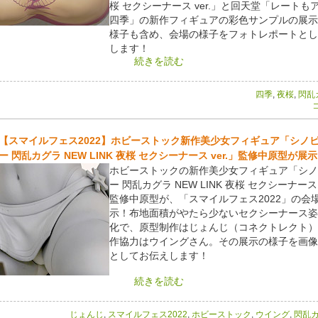
桜 セクシーナース ver.」と回天堂「レートも
四季」の新作フィギュアの彩色サンプルの展示
様子も含め、会場の様子をフォトレポートとし
します！
続きを読む
四季
,
夜桜
,
閃乱
コ
【スマイルフェス2022】ホビーストック新作美少女フィギュア「シノ
ー 閃乱カグラ NEW LINK 夜桜 セクシーナース ver.」監修中原型が展
ホビーストックの新作美少女フィギュア「シノ
ー 閃乱カグラ NEW LINK 夜桜 セクシーナース 
監修中原型が、「スマイルフェス2022」の会
示！布地面積がやたら少ないセクシーナース姿
化で、原型制作はじょんじ（コネクトレクト）
作協力はウイングさん。その展示の様子を画像
としてお伝えします！
続きを読む
じょんじ
,
スマイルフェス2022
,
ホビーストック
,
ウイング
,
閃乱