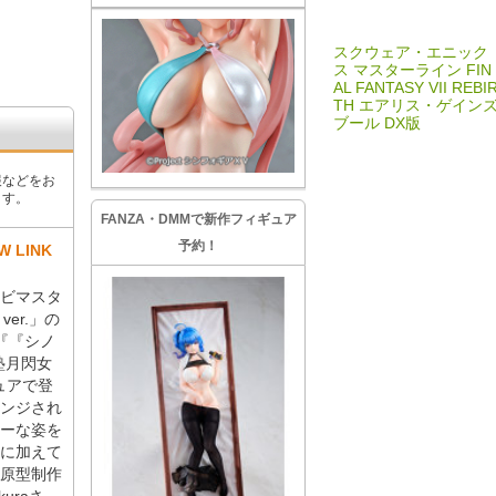
スクウェア・エニック
ス マスターライン FIN
AL FANTASY VII REBI
TH エアリス・ゲイン
ブール DX版
報などをお
ます。
FANZA・DMMで新作フィギュア
予約！
LINK
ビマスタ
ver.」の
『『シノ
塾月閃女
ュアで登
ンジされ
ーな姿を
に加えて
原型制作
uraさ