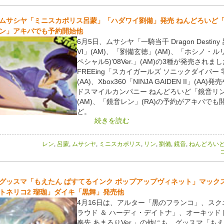
ムサシヤ「ミニスカポリス呂蒙」「ハダワイ劉備」発売 ねんどろいど「
ン」アキバでも予約開始他
6月5日、ムサシヤ「一騎当千 Dragon Destin
VI」(AM)、「劉備玄徳」(AM)、「ホシノ・ルリ
ペシャル5)’08Ver.」(AM)の3種が発売されま
FREEing「スカイガールズ ソニックダイバー
(AA)、Xbox360「NINJA GAIDEN II」(AA)
ドスマイルカンパニー ねんどろいど「鏡音リ
(AM)、「鏡音レン」(RA)の予約がアキバでも
ど。
続きを読む
レン
,
呂蒙
,
ムサシヤ
,
ミニスカポリス
,
リン
,
劉備
,
鏡音
,
ねんどろい
コ
グッスマ「もえたん ぱすてるインク ポップアップヴィネット」マック
トネリコ2 瑠珈」ダイキ「黒舞」発売他
4月16日は、アルター「黒のフランコ」、スク
ラウド ＆ ハーディ・デイトナ」、オーキッド
奉先 あまろりVer.」の他にも、グッスマ「もえ