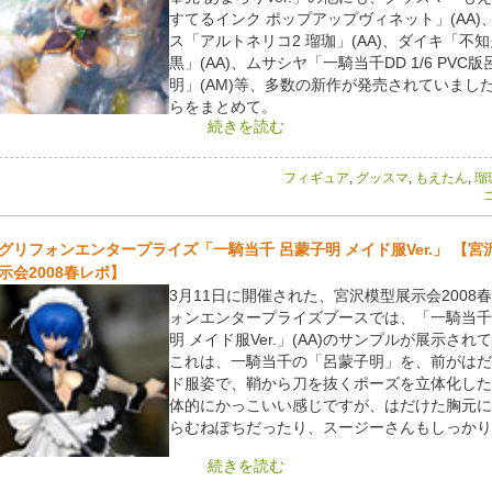
すてるインク ポップアップヴィネット」(AA)
ス「アルトネリコ2 瑠珈」(AA)、ダイキ「不知
黒」(AA)、ムサシヤ「一騎当千DD 1/6 PVC
明」(AM)等、多数の新作が発売されていまし
らをまとめて。
続きを読む
フィギュア
,
グッスマ
,
もえたん
,
瑠
コ
グリフォンエンタープライズ「一騎当千 呂蒙子明 メイド服Ver.」 【宮
示会2008春レポ】
3月11日に開催された、宮沢模型展示会2008
ォンエンタープライズブースでは、「一騎当千
明 メイド服Ver.」(AA)のサンプルが展示され
これは、一騎当千の「呂蒙子明」を、前がはだ
ド服姿で、鞘から刀を抜くポーズを立体化した
体的にかっこいい感じですが、はだけた胸元に
らむねぽちだったり、スージーさんもしっかり
続きを読む