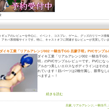
蒙
ィギュアのレビューを中心に、イベント、コスプレ、ゲーム、グッズのリリース情
、アキバ系情報サイトです。特に、キャストオフに関連するレビューが充実してい
ダイキ工業「リアルアレンジ002 一騎当千GG 呂蒙子明」PVCサンプ
ダイキ工業「リアルアレンジ002 一騎当千GG
明」のPVCサンプルレビューです。PVCにな
アルかつ美しいエロスなボディラインはそのま
れています！顔パーツは2種付属し、眼帯なし
べますよ～！
続きを読む
呂蒙
,
リアルアレンジ
,
一騎当千
,