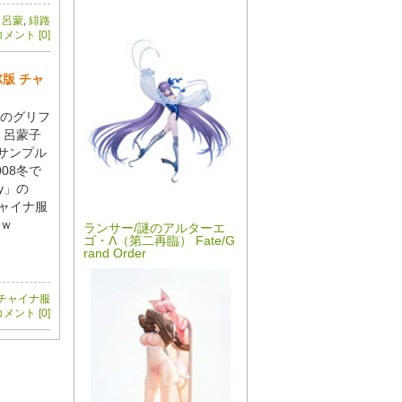
,
呂蒙
,
緋路
メント [0]
X版 チャ
春のグリフ
 呂蒙子
のサンプル
08冬で
ny」の
チャイナ服
ｗ
ランサー/謎のアルターエ
ゴ・Λ（第二再臨） Fate/G
rand Order
チャイナ服
メント [0]