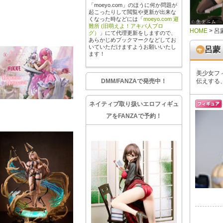
「moeyo.com」のほうに何か問題が
起こったりして閲覧や更新が出来な
くなった時などには「
moeyo.com 避
難所 (旧萌えよ！アキバ人ブロ
HOME
>
呂
グ）
」にて代理更新をしますので、
あらかじめブックマークなどしてお
いていただけますようお願いいたし
呂蒙
ます！
美少女フ
DMM/FANZAで発売中！
伝えする
ネイティブ取り扱いエロフィギュ
アをFANZAで予約！