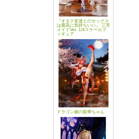
『オタク友達とのセックス
は最高に気持ちいい』 三芳
メイドVer. 1/4スケールフ
ィギュア
ドラゴン娘の龍華ちゃん