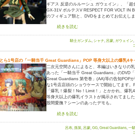
ギアス 反逆のルルーシュ ガウェイン」、「超
GX-31V ボルテスV RESPECT FOR VOLT IN
のフィギュア類と、DVDをまとめてお伝えし
続きを読む
騎士ガンダム
,
シャナ
,
呂蒙
,
ガウェイン
,
コ
とら1号店の「一騎当千 Great Guardians」POP 等身大以上の爆乳4
二次元空間さんによると、本編はいきなりの乳
あった「一騎当千 Great Guardians」のDV
Great Guardians 第壱巻」(AA)等の告知PO
な1号店店頭のショウケースで開始してます。P
「爆乳！爆裂！No！Limit！」とかかれ、爆乳
等身大以上の爆乳イラストが掲示されてました
股間愛撫？シーンのあったデモも。
続きを読む
呂布
,
孫策
,
呂蒙
,
GG
,
Great Guardians
,
一
コ