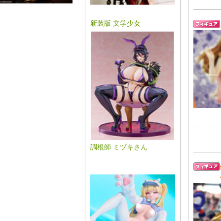
新装版 文学少女
調根師 ミヅキさん