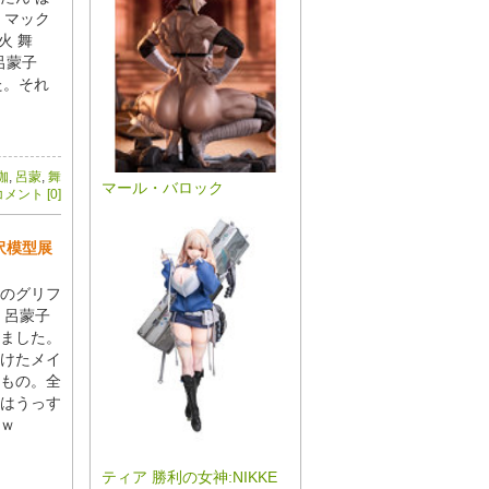
、マック
火 舞
版呂蒙子
た。それ
珈
,
呂蒙
,
舞
マール・バロック
メント [0]
沢模型展
春のグリフ
 呂蒙子
てました。
けたメイ
もの。全
はうっす
ｗ
ティア 勝利の女神:NIKKE