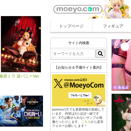
トップページ
フィギュア
サイト内検索
【お知らせ＆予備サイト案内】
椿原ミラ 逆バニーVer.
pommuの方でも更新情報の投稿して
います。内容はXとほぼ一緒です
が、Xでは載せられないサンプル画
像だったりします。
こちら
から是非
フォローお願いします！