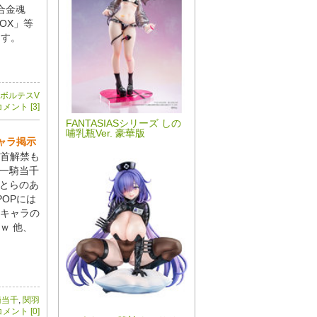
合金魂
 BOX」等
ます。
ボルテスV
メント [3]
FANTASIASシリーズ しの
哺乳瓶Ver. 豪華版
キャラ掲示
首解禁も
D「一騎当千
Pがとらのあ
OPには
4キャラの
ｗ 他、
騎当千
,
関羽
メント [0]