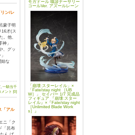
モガドール 嗅診ナーサリー
コールVer. アズールレーン
リン/レ
y 呂蒙子明
16才(ス
した。他、
 零神」
発売や、グッ
ン」
開始な
「崩壊:スターレイル」×
ど
,
一騎当千
「Fate/stay night ［UB
メント [0]
W］」 セイバー 1/7 完成品
フィギュア 『崩壊:スター
レイル』×『Fate/stay night
［Unlimited Blade Work
ス「アル
s］』
エニ「ク
ド「呂布
たん ぱ