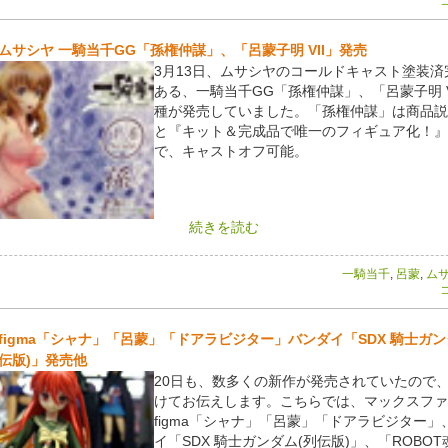
コ
ムサシヤ 一騎当千GG「孫権仲謀」、「呂蒙子明 VII」発売
3月13日、ムサシヤのコールドキャスト塗装済
ある、一騎当千GG「孫権仲謀」、「呂蒙子明 V
種が発売していました。「孫権仲謀」は商品説
と『キット＆完成品で唯一のフィギュア化！』
で、キャストオフ可能。
続きを読む
一騎当千
,
呂蒙
,
ム
コ
figma「シャナ」「呂蒙」「ドアラビジター」バンダイ「SDX 騎士ガン
伝版)」発売他
20日も、数多くの新作が発売されていたので、
けてお伝えします。こちらでは、マックスファ
figma「シャナ」「呂蒙」「ドアラビジター」
イ「SDX 騎士ガンダム(列伝版)」、「ROBOT