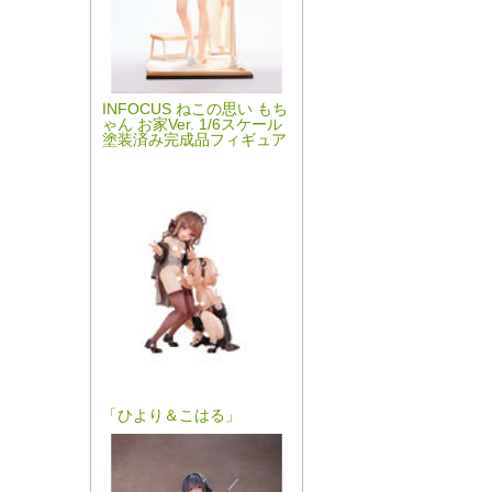
INFOCUS ねこの思い もち
ゃん お家Ver. 1/6スケール
塗装済み完成品フィギュア
「ひより＆こはる」