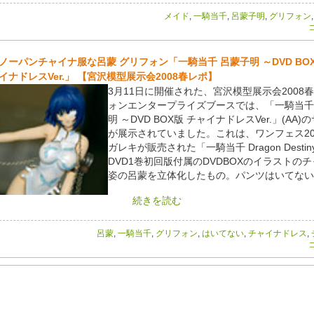
メイド
,
一騎当千
,
呂蒙子明
,
グリフォン
コ
ノーパンチャイナ服な呂蒙 グリフォン「一騎当千 呂蒙子明 ～DVD BO
イナドレスVer.」 【宮沢模型展示会2008春レポ】
3月11日に開催された、宮沢模型展示会2008
ォンエンタープライズブースでは、「一騎当千
明 ～DVD BOX版 チャイナドレスVer.」(AA)
が展示されていました。これは、ワンフェス20
ガレキが販売された「一騎当千 Dragon Desti
DVD1巻初回版付属のDVDBOXのイラストの
姿の呂蒙を立体化したもの。パンツはいてない
続きを読む
呂蒙
,
一騎当千
,
グリフォン
,
はいてない
,
チャイナドレス
,
コ