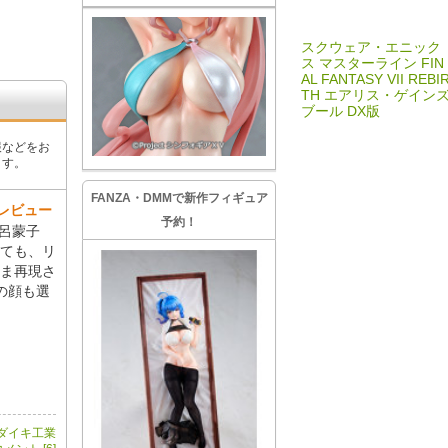
スクウェア・エニック
ス マスターライン FIN
AL FANTASY VII REBI
TH エアリス・ゲイン
ブール DX版
報などをお
ます。
FANZA・DMMで新作フィギュア
ルレビュー
予約！
 呂蒙子
っても、リ
ま再現さ
の顔も選
ダイキ工業