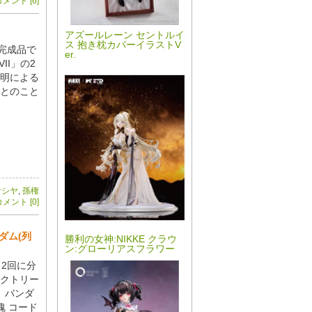
メント [6]
アズールレーン セントルイ
ス 抱き枕カバーイラストV
完成品で
er.
II」の2
明による
とのこと
サシヤ
,
孫権
メント [0]
ダム(列
勝利の女神:NIKKE クラウ
ン:グローリアスフラワー
2回に分
クトリー
、バンダ
魂 コード