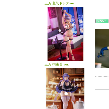
三芳 羞恥ドレスver.
三芳 拘束着 ver.