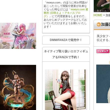
「moeyo.com」のほうに何か問題が
起こったりして閲覧や更新が出来な
くなった時などには「
moeyo.com 避
難所 (旧萌えよ！アキバ人ブロ
HOME
>
加
グ）
」にて代理更新をしますので、
あらかじめブックマークなどしてお
いていただけますようお願いいたし
加藤
ます！
美少女フ
DMM/FANZAで発売中！
伝えする
ネイティブ取り扱いエロフィギュ
アをFANZAで予約！