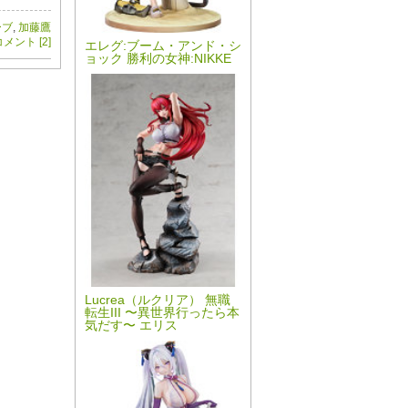
ーブ
,
加藤鷹
メント [2]
エレグ:ブーム・アンド・シ
ョック 勝利の女神:NIKKE
Lucrea（ルクリア） 無職
転生III 〜異世界行ったら本
気だす〜 エリス