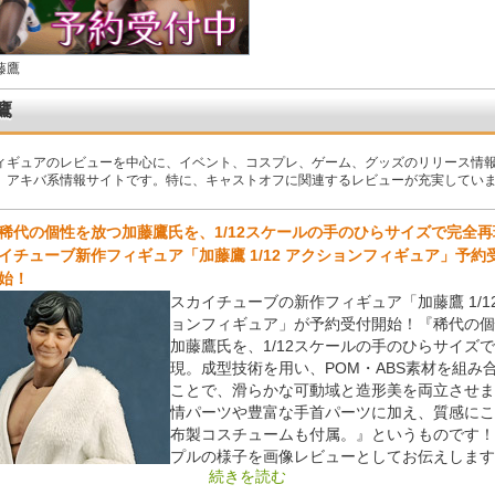
藤鷹
鷹
ィギュアのレビューを中心に、イベント、コスプレ、ゲーム、グッズのリリース情
、アキバ系情報サイトです。特に、キャストオフに関連するレビューが充実してい
稀代の個性を放つ加藤鷹氏を、1/12スケールの手のひらサイズで完全
イチューブ新作フィギュア「加藤鷹 1/12 アクションフィギュア」予約
始！
スカイチューブの新作フィギュア「加藤鷹 1/1
ョンフィギュア」が予約受付開始！『稀代の個
加藤鷹氏を、1/12スケールの手のひらサイズ
現。成型技術を用い、POM・ABS素材を組み
ことで、滑らかな可動域と造形美を両立させま
情パーツや豊富な手首パーツに加え、質感にこ
布製コスチュームも付属。』というものです！
プルの様子を画像レビューとしてお伝えします
続きを読む