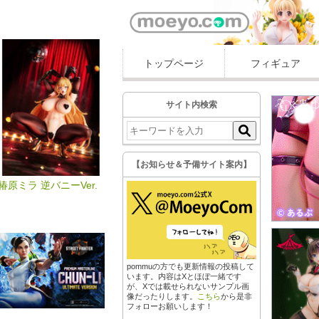
トップページ
フィギュア
サイト内検索
【お知らせ＆予備サイト案内】
椿原ミラ 逆バニーVer.
pommuの方でも更新情報の投稿して
います。内容はXとほぼ一緒です
が、Xでは載せられないサンプル画
像だったりします。
こちら
から是非
フォローお願いします！