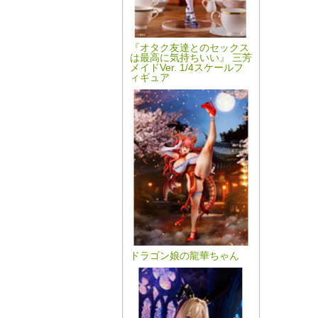
『オタク友達とのセックス
は最高に気持ちいい』 三芳
メイドVer. 1/4スケールフ
ィギュア
ドラゴン娘の龍華ちゃん