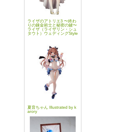
ライザのアトリエ3 〜終わ
りの錬金術士と秘密の鍵〜
ライザ（ライザリン・シュ
タウト）ウェディングStyle
夏音ちゃん Illustrated by k
arory