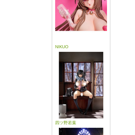
NIKUO
四ツ野若葉