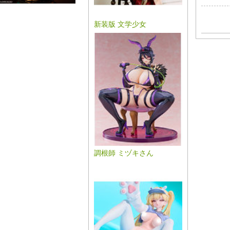
新装版 文学少女
調根師 ミヅキさん