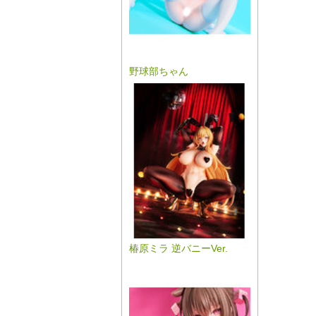
野球部ちゃん
椿原ミラ 逆バニーVer.