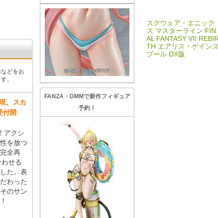
スクウェア・エニック
ス マスターライン FIN
AL FANTASY VII REBI
TH エアリス・ゲイン
ブール DX版
報などをお
ます。
FANZA・DMMで新作フィギュア
再現。スカ
予約！
受付開
2 アクシ
性を放つ
で完全再
合わせる
した。表
だわった
そのサン
！