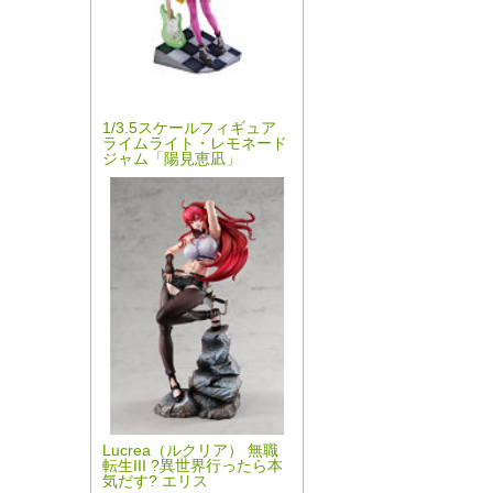
1/3.5スケールフィギュア
ライムライト・レモネード
ジャム「陽見恵凪」
Lucrea（ルクリア） 無職
転生III ?異世界行ったら本
気だす? エリス