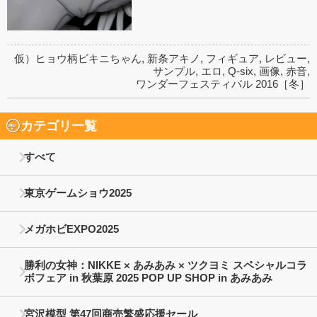
仮）ヒョウ柄ビキニちゃん
,
新条アキノ
,
フィギュア
,
レビュー
,
サンプル
,
エロ
,
Q-six
,
画像
,
赤音
,
ワンダーフェスティバル 2016［冬］
カテゴリ一覧
すべて
東京ゲームショウ2025
メガホビEXPO2025
勝利の女神：NIKKE × あみあみ × ツクヨミ スペシャルコラ
ボフェア in 秋葉原 2025 POP UP SHOP in あみあみ
宮沢模型 第47回商売繁盛応援セール