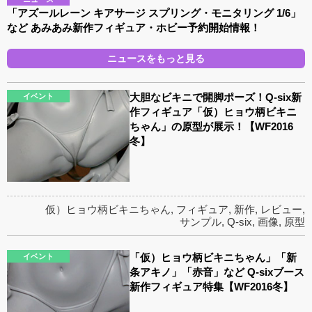
「アズールレーン キアサージ スプリング・モニタリング 1/6」
など あみあみ新作フィギュア・ホビー予約開始情報！
ニュースをもっと見る
大胆なビキニで開脚ポーズ！Q-six新
イベント
作フィギュア「仮）ヒョウ柄ビキニ
ちゃん」の原型が展示！【WF2016
冬】
仮）ヒョウ柄ビキニちゃん
,
フィギュア
,
新作
,
レビュー
,
サンプル
,
Q-six
,
画像
,
原型
「仮）ヒョウ柄ビキニちゃん」「新
イベント
条アキノ」「赤音」など Q-sixブース
新作フィギュア特集【WF2016冬】