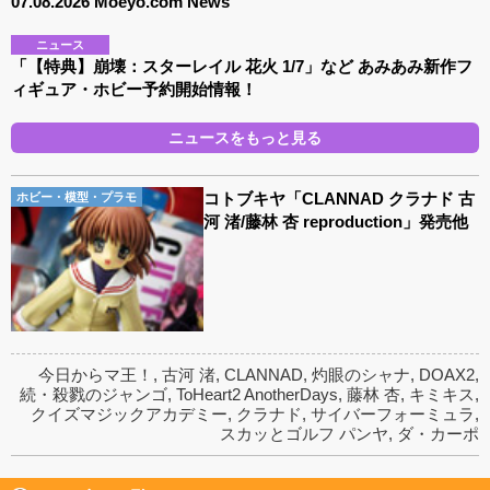
07.08.2026 Moeyo.com News
ニュース
「【特典】崩壊：スターレイル 花火 1/7」など あみあみ新作フ
ィギュア・ホビー予約開始情報！
ニュースをもっと見る
コトブキヤ「CLANNAD クラナド 古
ホビー・模型・プラモ
河 渚/藤林 杏 reproduction」発売他
今日からマ王！
,
古河 渚
,
CLANNAD
,
灼眼のシャナ
,
DOAX2
,
続・殺戮のジャンゴ
,
ToHeart2 AnotherDays
,
藤林 杏
,
キミキス
,
クイズマジックアカデミー
,
クラナド
,
サイバーフォーミュラ
,
スカッとゴルフ パンヤ
,
ダ・カーポ