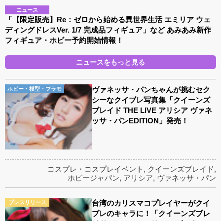
ニュース
「【限定販売】Re：ゼロから始める異世界生活 エミリア ウェ
ディングドレスVer. 1/7 完成品フィギュア」など あみあみ新作
フィギュア・ホビー予約開始情報！
ニュースをもっと見る
ヴァネッサ・パンちゃんが挑むセク
ホビー・模型・プラモ
シーなクイブレ写真集「クイーンズ
ブレイド THE LIVE アリシア ヴァネ
ッサ・パンEDITION」発売！
コスプレ・コスプレイベント
,
クイーンズブレイド
,
ホビージャパン
,
アリシア
,
ヴァネッサ・パン
台湾のカリスマコプレイヤーがクイ
プレスリリース
ブレのキャラに！「クイーンズブレ