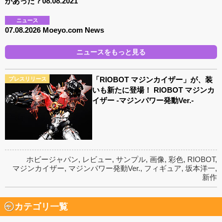
があった？08.08.2021
ニュース
07.08.2026 Moeyo.com News
ニュースをもっと見る
「RIOBOT マジンカイザー」が、装
プレスリリース
いも新たに登場！ RIOBOT マジンカ
イザー -マジンパワー発動Ver.-
ホビージャパン
,
レビュー
,
サンプル
,
画像
,
彩色
,
RIOBOT
,
マジンカイザー
,
マジンパワー発動Ver.
,
フィギュア
,
坂本洋一
,
新作
カテゴリ一覧